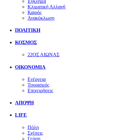
Έγκλημα
Κλιματική Αλλαγή
Καιρός
Ανακύκλωση
ΠΟΛΙΤΙΚΗ
ΚΟΣΜΟΣ
22ΟΣ ΑΙΩΝΑΣ
ΟΙΚΟΝΟΜΙΑ
Ενέργεια
Τουρισμός
Επιχειρήσεις
ΑΠΟΨΗ
LIFE
Πόλη
Σχέσεις
Γεύση