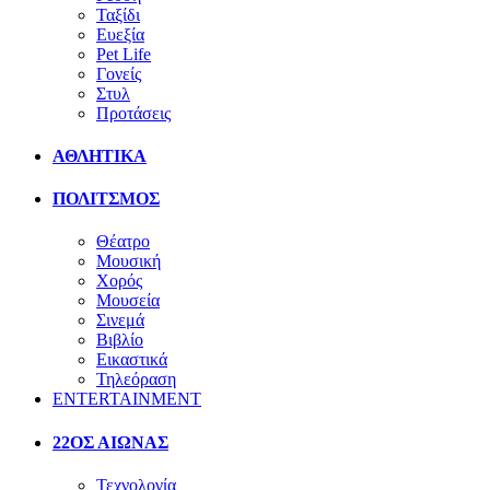
Ταξίδι
Ευεξία
Pet Life
Γονείς
Στυλ
Προτάσεις
ΑΘΛΗΤΙΚΑ
ΠΟΛΙΤΣΜΟΣ
Θέατρο
Μουσική
Χορός
Μουσεία
Σινεμά
Βιβλίο
Εικαστικά
Τηλεόραση
ENTERTAINMENT
22ΟΣ ΑΙΩΝΑΣ
Τεχνολογία