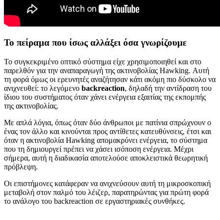
Το πείραμα που ίσως αλλάξει όσα γνωρίζουμε
Το συγκεκριμένο οπτικό σύστημα είχε χρησιμοποιηθεί και στο
παρελθόν για την αναπαραγωγή της ακτινοβολίας Hawking. Αυτή
τη φορά όμως οι ερευνητές αναζήτησαν κάτι ακόμη πιο δύσκολο να
ανιχνευθεί: το λεγόμενο
backreaction
, δηλαδή την αντίδραση του
ίδιου του συστήματος όταν χάνει ενέργεια εξαιτίας της εκπομπής
της ακτινοβολίας.
Με απλά λόγια, όπως όταν δύο άνθρωποι με πατίνια σπρώχνουν ο
ένας τον άλλο και κινούνται προς αντίθετες κατευθύνσεις, έτσι και
όταν η ακτινοβολία Hawking απομακρύνει ενέργεια, το σύστημα
που τη δημιουργεί πρέπει να χάσει ισόποση ενέργεια. Μέχρι
σήμερα, αυτή η διαδικασία αποτελούσε αποκλειστικά θεωρητική
πρόβλεψη.
Οι επιστήμονες κατάφεραν να ανιχνεύσουν αυτή τη μικροσκοπική
μεταβολή στον παλμό του λέιζερ, παρατηρώντας για πρώτη φορά
το ανάλογο του backreaction σε εργαστηριακές συνθήκες.