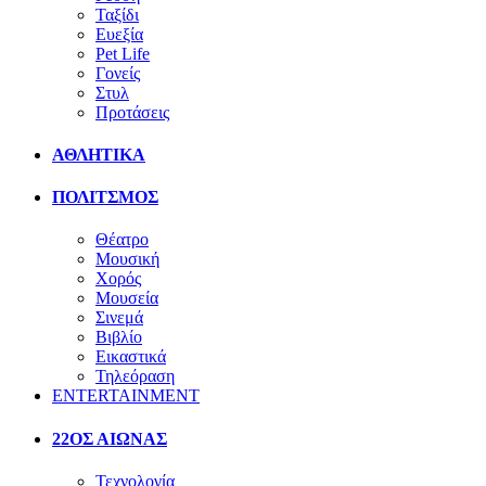
Ταξίδι
Ευεξία
Pet Life
Γονείς
Στυλ
Προτάσεις
ΑΘΛΗΤΙΚΑ
ΠΟΛΙΤΣΜΟΣ
Θέατρο
Μουσική
Χορός
Μουσεία
Σινεμά
Βιβλίο
Εικαστικά
Τηλεόραση
ENTERTAINMENT
22ΟΣ ΑΙΩΝΑΣ
Τεχνολογία