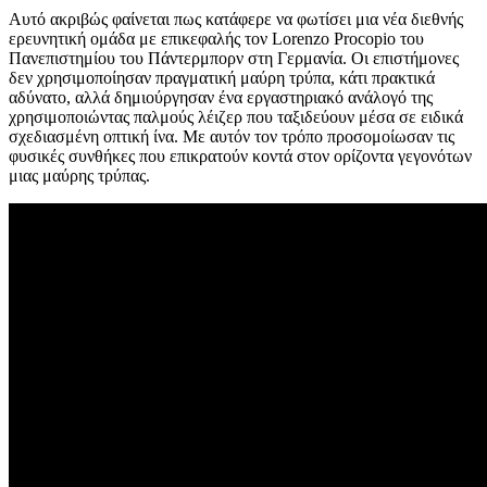
Αυτό ακριβώς φαίνεται πως κατάφερε να φωτίσει μια νέα διεθνής
ερευνητική ομάδα με επικεφαλής τον Lorenzo Procopio του
Πανεπιστημίου του Πάντερμπορν στη Γερμανία. Οι επιστήμονες
δεν χρησιμοποίησαν πραγματική μαύρη τρύπα, κάτι πρακτικά
αδύνατο, αλλά δημιούργησαν ένα εργαστηριακό ανάλογό της
χρησιμοποιώντας παλμούς λέιζερ που ταξιδεύουν μέσα σε ειδικά
σχεδιασμένη οπτική ίνα. Με αυτόν τον τρόπο προσομοίωσαν τις
φυσικές συνθήκες που επικρατούν κοντά στον ορίζοντα γεγονότων
μιας μαύρης τρύπας.