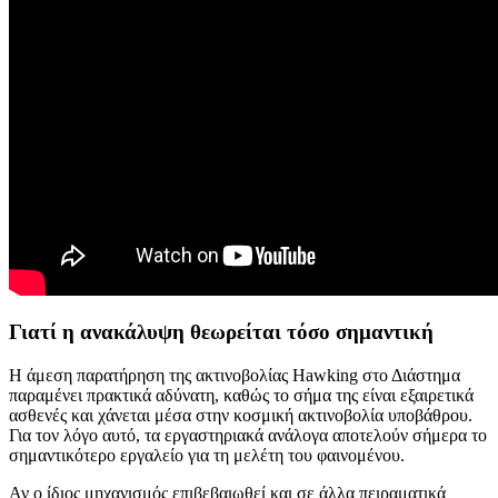
Γιατί η ανακάλυψη θεωρείται τόσο σημαντική
Η άμεση παρατήρηση της ακτινοβολίας Hawking στο Διάστημα
παραμένει πρακτικά αδύνατη, καθώς το σήμα της είναι εξαιρετικά
ασθενές και χάνεται μέσα στην κοσμική ακτινοβολία υποβάθρου.
Για τον λόγο αυτό, τα εργαστηριακά ανάλογα αποτελούν σήμερα το
σημαντικότερο εργαλείο για τη μελέτη του φαινομένου.
Αν ο ίδιος μηχανισμός επιβεβαιωθεί και σε άλλα πειραματικά