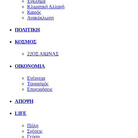
Έγκλημα
Κλιματική Αλλαγή
Καιρός
Ανακύκλωση
ΠΟΛΙΤΙΚΗ
ΚΟΣΜΟΣ
22ΟΣ ΑΙΩΝΑΣ
ΟΙΚΟΝΟΜΙΑ
Ενέργεια
Τουρισμός
Επιχειρήσεις
ΑΠΟΨΗ
LIFE
Πόλη
Σχέσεις
Γεύση