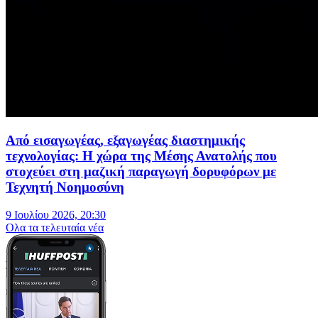
Από εισαγωγέας, εξαγωγέας διαστημικής
τεχνολογίας: Η χώρα της Μέσης Ανατολής που
στοχεύει στη μαζική παραγωγή δορυφόρων με
Τεχνητή Νοημοσύνη
9 Ιουλίου 2026, 20:30
Oλα τα τελευταία νέα