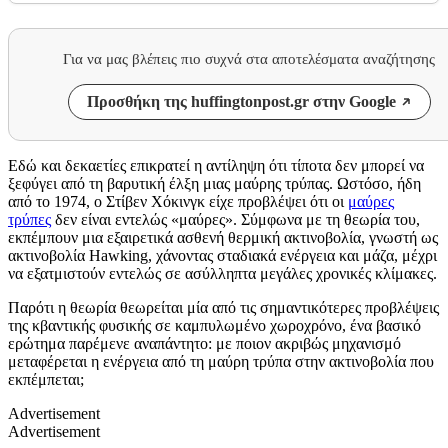
Για να μας βλέπεις πιο συχνά στα αποτελέσματα αναζήτησης
Προσθήκη της huffingtonpost.gr στην Google
Εδώ και δεκαετίες επικρατεί η αντίληψη ότι τίποτα δεν μπορεί να
ξεφύγει από τη βαρυτική έλξη μιας μαύρης τρύπας. Ωστόσο, ήδη
από το 1974, ο Στίβεν Χόκινγκ είχε προβλέψει ότι οι
μαύρες
τρύπες
δεν είναι εντελώς «μαύρες». Σύμφωνα με τη θεωρία του,
εκπέμπουν μια εξαιρετικά ασθενή θερμική ακτινοβολία, γνωστή ως
ακτινοβολία Hawking, χάνοντας σταδιακά ενέργεια και μάζα, μέχρι
να εξατμιστούν εντελώς σε ασύλληπτα μεγάλες χρονικές κλίμακες.
Παρότι η θεωρία θεωρείται μία από τις σημαντικότερες προβλέψεις
της κβαντικής φυσικής σε καμπυλωμένο χωροχρόνο, ένα βασικό
ερώτημα παρέμενε αναπάντητο: με ποιον ακριβώς μηχανισμό
μεταφέρεται η ενέργεια από τη μαύρη τρύπα στην ακτινοβολία που
εκπέμπεται;
Advertisement
Advertisement