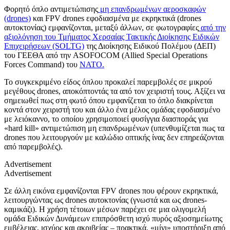
Φορητό όπλο αντιμετώπισης
μη επανδρωμένων αεροσκαφών
(drones)
και FPV drones εφοδιασμένα με εκρηκτικά (drones
αυτοκτονίας) εμφανίζονται, μεταξύ άλλων, σε φωτογραφίες
από την
αξιολόγηση του Τμήματος Χερσαίας Τακτικής Διοίκησης Ειδικών
Επιχειρήσεων (SOLTG)
της Διοίκησης Ειδικού Πολέμου (ΔΕΠ)
του ΓΕΕΘΑ από την ASOFOCOM (Allied Special Operations
Forces Command) του
ΝΑΤΟ.
Το συγκεκριμένο είδος όπλου προκαλεί παρεμβολές σε μικρού
μεγέθους drones, αποκόπτοντάς τα από τον χειριστή τους. Αξίζει να
σημειωθεί πως στη φωτό όπου εμφανίζεται το όπλο διακρίνεται
κοντά στον χειριστή του και άλλο ένα μέλος ομάδας εφοδιασμένο
με λειόκαννο, το οποίου χρησιμοποιεί φυσίγγια διασποράς για
«hard kill» αντιμετώπιση μη επανδρωμένων (υπενθυμίζεται πως τα
drones που λειτουργούν με καλώδιο οπτικής ίνας δεν επηρεάζονται
από παρεμβολές).
Advertisement
Advertisement
Σε άλλη εικόνα εμφανίζονται FPV drones που φέρουν εκρηκτικά,
λειτουργώντας ως drones αυτοκτονίας (γνωστά και ως drones-
καμικάζι). Η χρήση τέτοιων μέσων παρέχει σε μια ολιγομελή
ομάδα Ειδικών Δυνάμεων επιπρόσθετη ισχύ πυρός αξιοσημείωτης
εμβέλειας, ισχύος και ακριβείας – πρακτικά, «μίνι» υποστήριξη από