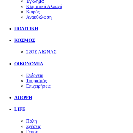
Έγκλημα
Κλιματική Αλλαγή
Καιρός
Ανακύκλωση
ΠΟΛΙΤΙΚΗ
ΚΟΣΜΟΣ
22ΟΣ ΑΙΩΝΑΣ
ΟΙΚΟΝΟΜΙΑ
Ενέργεια
Τουρισμός
Επιχειρήσεις
ΑΠΟΨΗ
LIFE
Πόλη
Σχέσεις
Γεύση