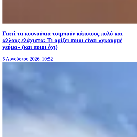
Γιατί τα κουνούπια τσιμπούν κάποιους πολύ και
άλλους ελάχιστα: Τι ορίζει ποιοι είναι «γκουρμέ
γεύμα» (και ποιοι όχι)
5 Αυγούστου 2026, 10:52