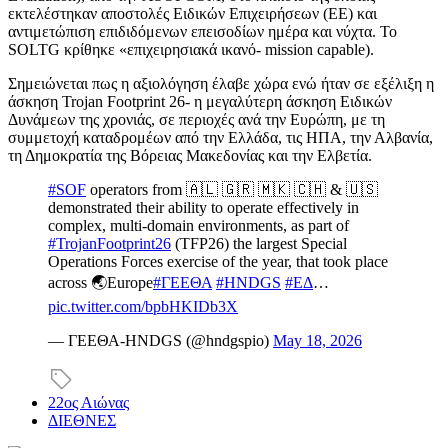
εκτελέστηκαν αποστολές Ειδικών Επιχειρήσεων (ΕΕ) και
αντιμετώπιση επιδιδόμενων επεισοδίων ημέρα και νύχτα. Το
SOLTG κρίθηκε «επιχειρησιακά ικανό- mission capable).
Σημειώνεται πως η αξιολόγηση έλαβε χώρα ενώ ήταν σε εξέλιξη η
άσκηση Trojan Footprint 26- η μεγαλύτερη άσκηση Ειδικών
Δυνάμεων της χρονιάς, σε περιοχές ανά την Ευρώπη, με τη
συμμετοχή καταδρομέων από την Ελλάδα, τις ΗΠΑ, την Αλβανία,
τη Δημοκρατία της Βόρειας Μακεδονίας και την Ελβετία.
#SOF
operators from 🇦🇱 🇬🇷 🇲🇰 🇨🇭 & 🇺🇸
demonstrated their ability to operate effectively in
complex, multi-domain environments, as part of
#TrojanFootprint26
(TFP26) the largest Special
Operations Forces exercise of the year, that took place
across 🌏Europe
#ΓΕΕΘΑ
#HNDGS
#ΕΔ
…
pic.twitter.com/bpbHKIDb3X
— ΓΕΕΘΑ-HNDGS (@hndgspio)
May 18, 2026
22ος Αιώνας
ΔΙΕΘΝΕΣ