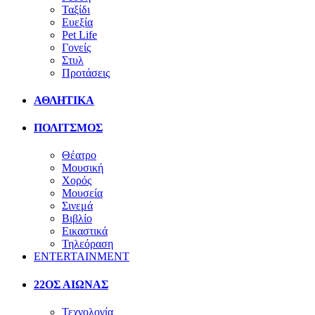
Ταξίδι
Ευεξία
Pet Life
Γονείς
Στυλ
Προτάσεις
ΑΘΛΗΤΙΚΑ
ΠΟΛΙΤΣΜΟΣ
Θέατρο
Μουσική
Χορός
Μουσεία
Σινεμά
Βιβλίο
Εικαστικά
Τηλεόραση
ENTERTAINMENT
22ΟΣ ΑΙΩΝΑΣ
Τεχνολογία