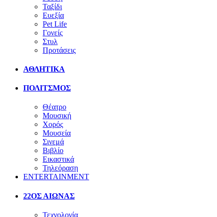
Ταξίδι
Ευεξία
Pet Life
Γονείς
Στυλ
Προτάσεις
ΑΘΛΗΤΙΚΑ
ΠΟΛΙΤΣΜΟΣ
Θέατρο
Μουσική
Χορός
Μουσεία
Σινεμά
Βιβλίο
Εικαστικά
Τηλεόραση
ENTERTAINMENT
22ΟΣ ΑΙΩΝΑΣ
Τεχνολογία