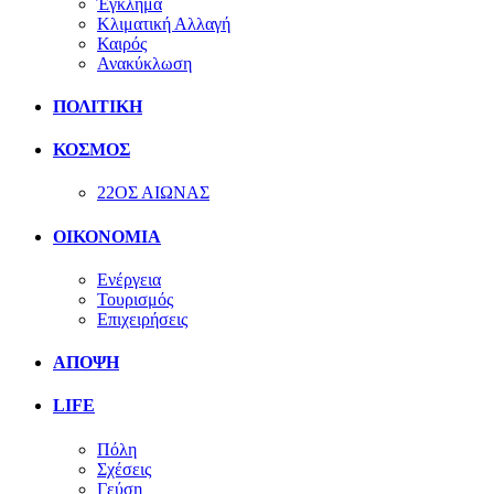
Έγκλημα
Κλιματική Αλλαγή
Καιρός
Ανακύκλωση
ΠΟΛΙΤΙΚΗ
ΚΟΣΜΟΣ
22ΟΣ ΑΙΩΝΑΣ
ΟΙΚΟΝΟΜΙΑ
Ενέργεια
Τουρισμός
Επιχειρήσεις
ΑΠΟΨΗ
LIFE
Πόλη
Σχέσεις
Γεύση