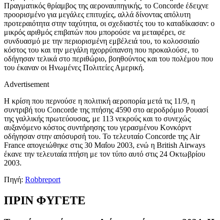
Πραγματικός θρίαμβος της αεροναυπηγικής, το Concorde έδειχνε
προορισμένο για μεγάλες επιτυχίες, αλλά δίνοντας απόλυτη
προτεραιότητα στην ταχύτητα, οι σχεδιαστές του το καταδίκασαν: ο
μικρός αριθμός επιβατών που μπορούσε να μεταφέρει, σε
συνδυασμό με την περιορισμένη εμβέλειά του, το κολοσσιαίο
κόστος του και την μεγάλη ηχορρύπανση που προκαλούσε, το
οδήγησαν τελικά στο περιθώριο, βοηθούντος και του πολέμου που
του έκαναν οι Ηνωμένες Πολιτείες Αμερική.
Advertisement
Η κρίση που περνούσε η πολιτική αεροπορία μετά τις 11/9, η
συντριβή του Concorde της πτήσης 4590 στο αεροδρόμιο Ρουασί
της γαλλικής πρωτεύουσας, με 113 νεκρούς και το συνεχώς
αυξανόμενο κόστος συντήρησης του γερασμένου Κονκόρντ
οδήγησαν στην απόσυρσή του. Το τελευταίο Concorde της Air
France απογειώθηκε στις 30 Μαΐου 2003, ενώ η British Airways
έκανε την τελευταία πτήση με τον τύπο αυτό στις 24 Οκτωβρίου
2003.
Πηγή:
Robbreport
ΠΡΙΝ ΦΥΓΕΤΕ