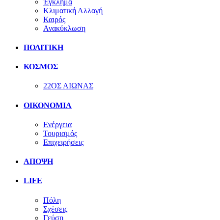
Έγκλημα
Κλιματική Αλλαγή
Καιρός
Ανακύκλωση
ΠΟΛΙΤΙΚΗ
ΚΟΣΜΟΣ
22ΟΣ ΑΙΩΝΑΣ
ΟΙΚΟΝΟΜΙΑ
Ενέργεια
Τουρισμός
Επιχειρήσεις
ΑΠΟΨΗ
LIFE
Πόλη
Σχέσεις
Γεύση