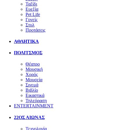
Ταξίδι
Ευεξία
Pet Life
Γονείς
Στυλ
Προτάσεις
ΑΘΛΗΤΙΚΑ
ΠΟΛΙΤΣΜΟΣ
Θέατρο
Μουσική
Χορός
Μουσεία
Σινεμά
Βιβλίο
Εικαστικά
Τηλεόραση
ENTERTAINMENT
22ΟΣ ΑΙΩΝΑΣ
Τεχνολογία