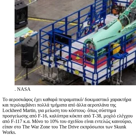
.
NASA
Το αεροσκάφος έχει καθαρά πειραματικό/ δοκιμαστικό χαρακτήρα
και περιλαμβάνει πολλά τμήματα από άλλα αεροπλάνα της
Lockheed Martin, για μείωση του κόστους- όπως σύστημα
προσγείωσης από F-16, καλύπτρα κόκπιτ από Τ-38, μοχλό ελέγχου
από F-117 κ.α. Μόνο το 10% του σχεδίου είναι εντελώς καινούριο,
είπαν στο The War Zone του The Drive εκπρόσωποι των Skunk
Works.