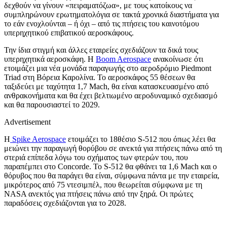
δεχθούν να γίνουν «πειραματόζωα», με τους κατοίκους να
συμπληρώνουν ερωτηματολόγια σε τακτά χρονικά διαστήματα για
το εάν ενοχλούνται – ή όχι – από τις πτήσεις του καινοτόμου
υπερηχητικού επιβατικού αεροσκάφους.
Την ίδια στιγμή και άλλες εταιρείες σχεδιάζουν τα δικά τους
υπερηχητικά αεροσκάφη. Η
Boom Aerospace
ανακοίνωσε ότι
ετοιμάζει μια νέα μονάδα παραγωγής στο αεροδρόμιο Piedmont
Triad στη Βόρεια Καρολίνα. Το αεροσκάφος 55 θέσεων θα
ταξιδεύει με ταχύτητα 1,7 Mach, θα είναι κατασκευασμένο από
ανθρακονήματα και θα έχει βελτιωμένο αεροδυναμικό σχεδιασμό
και θα παρουσιαστεί το 2029.
Advertisement
Η
Spike Aerospace
ετοιμάζει το 18θέσιο S-512 που όπως λέει θα
μειώνει την παραγωγή θορύβου σε ανεκτά για πτήσεις πάνω από τη
στεριά επίπεδα λόγω του σχήματος των φτερών του, που
παραπέμπει στο Concorde. Το S-512 θα φθάνει τα 1,6 Μach και ο
θόρυβος που θα παράγει θα είναι, σύμφωνα πάντα με την εταιρεία,
μικρότερος από 75 ντεσιμπέλ, που θεωρείται σύμφωνα με τη
NASA ανεκτός για πτήσεις πάνω από την ξηρά. Οι πρώτες
παραδόσεις σχεδιάζονται για το 2028.