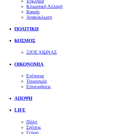
Έγκλημα
Κλιματική Αλλαγή
Καιρός
Ανακύκλωση
ΠΟΛΙΤΙΚΗ
ΚΟΣΜΟΣ
22ΟΣ ΑΙΩΝΑΣ
ΟΙΚΟΝΟΜΙΑ
Ενέργεια
Τουρισμός
Επιχειρήσεις
ΑΠΟΨΗ
LIFE
Πόλη
Σχέσεις
Γεύση