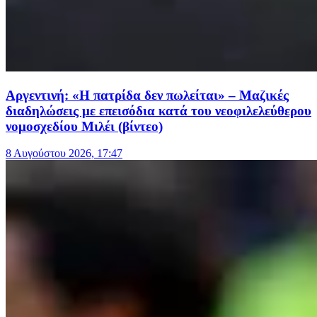
Αργεντινή: «Η πατρίδα δεν πωλείται» – Μαζικές
διαδηλώσεις με επεισόδια κατά του νεοφιλελεύθερου
νομοσχεδίου Μιλέι (βίντεο)
8 Αυγούστου 2026, 17:47