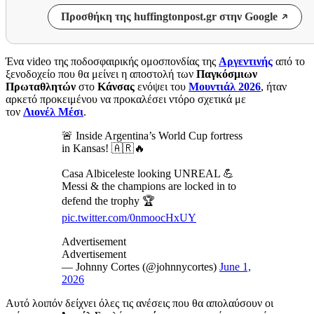
Προσθήκη της huffingtonpost.gr στην Google
Ένα video της ποδοσφαιρικής ομοσπονδίας της
Αργεντινής
από το
ξενοδοχείο που θα μείνει η αποστολή των
Παγκόσμιων
Πρωταθλητών
στο
Κάνσας
ενόψει του
Μουντιάλ 2026
, ήταν
αρκετό προκειμένου να προκαλέσει ντόρο σχετικά με
τον
Λιονέλ
Μέσι
.
🚨 Inside Argentina’s World Cup fortress
in Kansas! 🇦🇷🔥
Casa Albiceleste looking UNREAL 💪
Messi & the champions are locked in to
defend the trophy 🏆
pic.twitter.com/0nmoocHxUY
Advertisement
Advertisement
— Johnny Cortes (@johnnycortes)
June 1,
2026
Αυτό λοιπόν δείχνει όλες τις ανέσεις που θα απολαύσουν οι