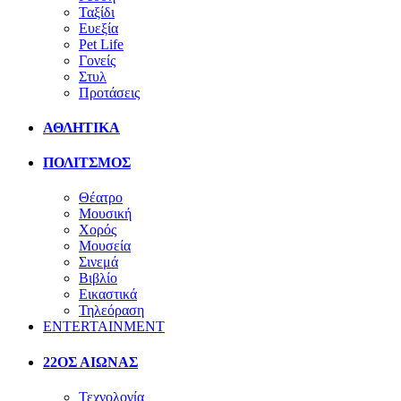
Ταξίδι
Ευεξία
Pet Life
Γονείς
Στυλ
Προτάσεις
ΑΘΛΗΤΙΚΑ
ΠΟΛΙΤΣΜΟΣ
Θέατρο
Μουσική
Χορός
Μουσεία
Σινεμά
Βιβλίο
Εικαστικά
Τηλεόραση
ENTERTAINMENT
22ΟΣ ΑΙΩΝΑΣ
Τεχνολογία