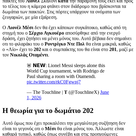
παίκτες του
Λιονέλ
Σκαλόνι
κατά
την παραμονή τους εκεί και προς
το τέλος του η κάμερα φτάνει στον διάδρομο που βρίσκονται τα
δωμάτια των παικτών. Στις πόρτες υπάρχουν τα ονόματα των
ζευγαριών, με μία εξαίρεση.
Ο
Λιονέλ
Μέσι
δεν θα έχει κάποιων συγκάτοικο, καθώς από τη
στιγμή που ο
Σέρχιο Αγκουέρο
αποσύρθηκε από την ενεργό
δράση, έχει ζητήσει να μένει μόνος του. Αυτό βέβαια δεν σημαίνει
οτι το φιλαράκι του ο
Ροντρίγκο Ντε
Πολ
θα είναι μακριά, καθώς
ο «Λίο» έχει το
202
και ο συμπαίκτης του θα είναι στο
201
, μαζί με
τον
Νικολάς Οταμέντι
.
🚨 𝗡𝗘𝗪: Lionel Messi sleeps alone this
World Cup tournament, with Rodrigo de
Paul sharing a room with Otamendi.
pic.twitter.com/rkC0Fgwnj7
— The Touchline | 𝐓 (@TouchlineX)
June
1, 2026
Η θεωρία για το δωμάτιο 202
Αυτό όμως που έχει προκαλέσει την μεγαλύτερη συζήτηση δεν
είναι το γεγονός οτι ο
Μέσι
θα είναι μόνος του. Άλλωστε είναι
καθαρά τυπικό, καθώς όπως συνέβη και στις προηγούμενες