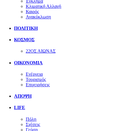
Έγκλημα
Κλιματική Αλλαγή
Καιρός
Ανακύκλωση
ΠΟΛΙΤΙΚΗ
ΚΟΣΜΟΣ
22ΟΣ ΑΙΩΝΑΣ
ΟΙΚΟΝΟΜΙΑ
Ενέργεια
Τουρισμός
Επιχειρήσεις
ΑΠΟΨΗ
LIFE
Πόλη
Σχέσεις
Γεύση