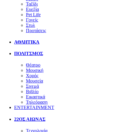
Ταξίδι
Ευεξία
Pet Life
Γονείς
Στυλ
Προτάσεις
ΑΘΛΗΤΙΚΑ
ΠΟΛΙΤΣΜΟΣ
Θέατρο
Μουσική
Χορός
Μουσεία
Σινεμά
Βιβλίο
Εικαστικά
Τηλεόραση
ENTERTAINMENT
22ΟΣ ΑΙΩΝΑΣ
Τεχνολογία