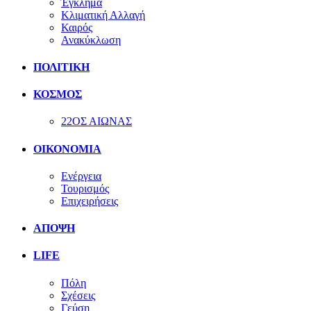
Έγκλημα
Κλιματική Αλλαγή
Καιρός
Ανακύκλωση
ΠΟΛΙΤΙΚΗ
ΚΟΣΜΟΣ
22ΟΣ ΑΙΩΝΑΣ
ΟΙΚΟΝΟΜΙΑ
Ενέργεια
Τουρισμός
Επιχειρήσεις
ΑΠΟΨΗ
LIFE
Πόλη
Σχέσεις
Γεύση