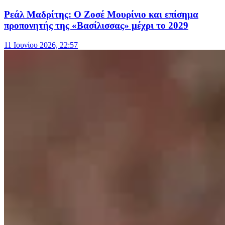
Ρεάλ Μαδρίτης: Ο Ζοσέ Μουρίνιο και επίσημα
προπονητής της «Βασίλισσας» μέχρι το 2029
11 Ιουνίου 2026, 22:57