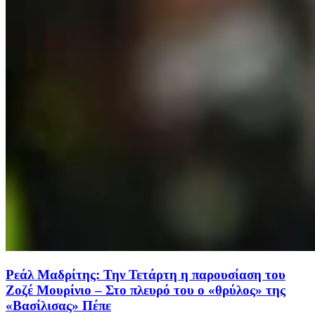
Ρεάλ Μαδρίτης: Την Τετάρτη η παρουσίαση του
Ζοζέ Μουρίνιο – Στο πλευρό του ο «θρύλος» της
«Βασίλισας» Πέπε