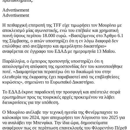
πρωταθλήματος.
Advertisement
Advertisement
Η πειθαρχική επιτροπή της TFF είχε τιμωρήσει τον Μουρίνιο με
αποκλεισμό μίας αγωνιστικής, ενώ του επέβαλε και χρηματική
ποινή ύψους περίπου 18.000 ευρώ. «Βασιζόμενος στο Άρθρο 6.1
της Σύμβασης, ο αιτών υποστηρίζει ότι η εν λόγω διαφορά δεν
επιλύθηκε από ανεξάρτητο και αμερόληπτο δικαστήριο»
αναφέρεται σε έγγραφο του ΕΔΑΔ με ημερομηνία 13 Μαΐου.
Παράλληλα, ο έμπειρος προπονητής υποστηρίζει ότι η
αιτιολογημένη απόφαση της ομοσπονδίας δεν του κοινοποιήθηκε
ποτέ. «Διαμαρτύρεται περαιτέρω ότι το δικαίωμά του στην
ελευθερία της έκφρασης έχει παραβιαστεί από τις επιβληθείσες
κυρώσεις», σημειώνει το Ευρωπαϊκό Δικαστήριο.
Το ΕΔΑΔ έκρινε παραδεκτή την προσφυγή και απέστειλε σειρά
ερωτημάτων προς τις τουρκικές αρχές προκειμένου να λάβει
διευκρινίσεις για την υπόθεση.
Ο Μουρίνιο ανέλαβε την τεχνική ηγεσία της Φενέρμπαχτσε το
καλοκαίρι του 2024, πριν αποχωρήσει τον Αύγουστο του 2025 για
να αναλάβει την Μπενφίκα. Την ίδια ώρα, δημοσιεύματα
αναφέρουν πως σε περίπτωση επανεκλογής του Φλορεντίνο Πέρεθ