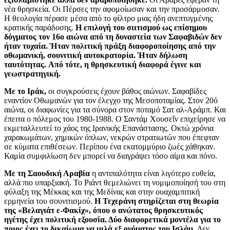
νέα θρησκεία. Οι Πέρσες την αφομοίωσαν και την προσάρμοσαν.
Η θεολογία πέρασε μέσα από το φίλτρο μιας ήδη ανεπτυγμένης
κρατικής παράδοσης.
Η επιλογή του σιιτισμού ως επίσημου
δόγματος τον 16ο αιώνα από τη δυναστεία των Σαφαβιδών δεν
ήταν τυχαία. Ήταν πολιτική πράξη διαφοροποίησης από την
οθωμανική, σουνιτική αυτοκρατορία. Ήταν δήλωση
ταυτότητας. Από τότε, η θρησκευτική διαφορά έγινε και
γεωστρατηγική.
Με το Ιράκ,
οι συγκρούσεις έχουν βάθος αιώνων. Σαφαβίδες
εναντίον Οθωμανών για τον έλεγχο της Μεσοποταμίας. Στον 20ό
αιώνα, οι διαφωνίες για τα σύνορα στον ποταμό Σατ αλ-Αράμπ. Και
έπειτα ο πόλεμος του 1980-1988. Ο Σαντάμ Χουσεΐν επιχείρησε να
εκμεταλλευτεί το χάος της Ιρανικής Επανάστασης. Οκτώ χρόνια
χαρακωμάτων, χημικών όπλων, νεκρών στρατιωτών που έπεφταν
σε κύματα επιθέσεων. Περίπου ένα εκατομμύριο ζωές χάθηκαν.
Καμία συμφιλίωση δεν μπορεί να διαγράψει τόσο αίμα και πόνο.
Με τη Σαουδική Αραβία
η αντιπαλότητα είναι λιγότερο ευθεία,
αλλά πιο υπαρξιακή. Το Ριάντ θεμελιώνει τη νομιμοποίησή του στη
φύλαξη της Μέκκας και της Μεδίνας και στην ουαχαμπιτική
ερμηνεία του σουνιτισμού.
Η Τεχεράνη στηρίζεται στη θεωρία
της «Βελαγιάτ ε-Φακίχ», όπου ο ανώτατος θρησκευτικός
ηγέτης έχει πολιτική εξουσία. Δύο διαφορετικά μοντέλα για το
ποιος έχει το δικαίωμα να μιλά εξ ονόματος του Ισλάμ.
Δεν