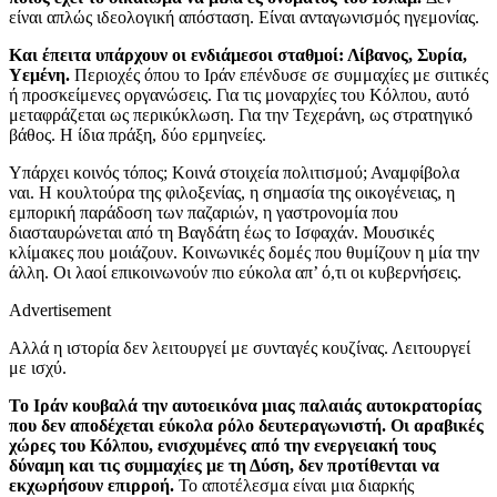
είναι απλώς ιδεολογική απόσταση. Είναι ανταγωνισμός ηγεμονίας.
Και έπειτα υπάρχουν οι ενδιάμεσοι σταθμοί: Λίβανος, Συρία,
Υεμένη.
Περιοχές όπου το Ιράν επένδυσε σε συμμαχίες με σιιτικές
ή προσκείμενες οργανώσεις. Για τις μοναρχίες του Κόλπου, αυτό
μεταφράζεται ως περικύκλωση. Για την Τεχεράνη, ως στρατηγικό
βάθος. Η ίδια πράξη, δύο ερμηνείες.
Υπάρχει κοινός τόπος; Κοινά στοιχεία πολιτισμού; Αναμφίβολα
ναι. Η κουλτούρα της φιλοξενίας, η σημασία της οικογένειας, η
εμπορική παράδοση των παζαριών, η γαστρονομία που
διασταυρώνεται από τη Βαγδάτη έως το Ισφαχάν. Μουσικές
κλίμακες που μοιάζουν. Κοινωνικές δομές που θυμίζουν η μία την
άλλη. Οι λαοί επικοινωνούν πιο εύκολα απ’ ό,τι οι κυβερνήσεις.
Advertisement
Αλλά η ιστορία δεν λειτουργεί με συνταγές κουζίνας. Λειτουργεί
με ισχύ.
Το Ιράν κουβαλά την αυτοεικόνα μιας παλαιάς αυτοκρατορίας
που δεν αποδέχεται εύκολα ρόλο δευτεραγωνιστή.
Οι αραβικές
χώρες του Κόλπου, ενισχυμένες από την ενεργειακή τους
δύναμη και τις συμμαχίες με τη Δύση, δεν προτίθενται να
εκχωρήσουν επιρροή.
Το αποτέλεσμα είναι μια διαρκής