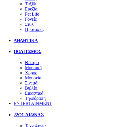
Ταξίδι
Ευεξία
Pet Life
Γονείς
Στυλ
Προτάσεις
ΑΘΛΗΤΙΚΑ
ΠΟΛΙΤΣΜΟΣ
Θέατρο
Μουσική
Χορός
Μουσεία
Σινεμά
Βιβλίο
Εικαστικά
Τηλεόραση
ENTERTAINMENT
22ΟΣ ΑΙΩΝΑΣ
Τεχνολογία