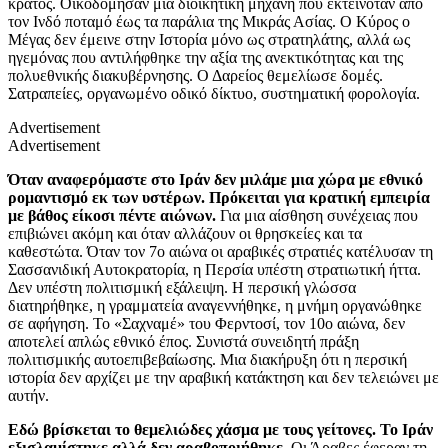
κράτος. Οικοδόμησαν μια διοικητική μηχανή που εκτεινόταν από
τον Ινδό ποταμό έως τα παράλια της Μικράς Ασίας. Ο Κύρος ο
Μέγας δεν έμεινε στην Ιστορία μόνο ως στρατηλάτης, αλλά ως
ηγεμόνας που αντιλήφθηκε την αξία της ανεκτικότητας και της
πολυεθνικής διακυβέρνησης. Ο Δαρείος θεμελίωσε δομές.
Σατραπείες, οργανωμένο οδικό δίκτυο, συστηματική φορολογία.
Advertisement
Advertisement
Όταν αναφερόμαστε στο Ιράν δεν μιλάμε μια χώρα με εθνικό
ρομαντισμό εκ των υστέρων. Πρόκειται για κρατική εμπειρία
με βάθος είκοσι πέντε αιώνων.
Για μια αίσθηση συνέχειας που
επιβιώνει ακόμη και όταν αλλάζουν οι θρησκείες και τα
καθεστώτα. Όταν τον 7ο αιώνα οι αραβικές στρατιές κατέλυσαν τη
Σασσανιδική Αυτοκρατορία, η Περσία υπέστη στρατιωτική ήττα.
Δεν υπέστη πολιτισμική εξάλειψη. Η περσική γλώσσα
διατηρήθηκε, η γραμματεία αναγεννήθηκε, η μνήμη οργανώθηκε
σε αφήγηση. Το «Σαχναμέ» του Φερντοσί, τον 10ο αιώνα, δεν
αποτελεί απλώς εθνικό έπος. Συνιστά συνειδητή πράξη
πολιτισμικής αυτοεπιβεβαίωσης. Μια διακήρυξη ότι η περσική
ιστορία δεν αρχίζει με την αραβική κατάκτηση και δεν τελειώνει με
αυτήν.
Εδώ βρίσκεται το θεμελιώδες χάσμα με τους γείτονες. Το Ιράν
εξισλαμίστηκε αλλά δεν αραβοποιήθηκε.
Οι Άραβες έφεραν τη