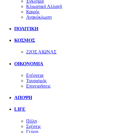
Έγκλημα
Κλιματική Αλλαγή
Καιρός
Ανακύκλωση
ΠΟΛΙΤΙΚΗ
ΚΟΣΜΟΣ
22ΟΣ ΑΙΩΝΑΣ
ΟΙΚΟΝΟΜΙΑ
Ενέργεια
Τουρισμός
Επιχειρήσεις
ΑΠΟΨΗ
LIFE
Πόλη
Σχέσεις
Γεύση