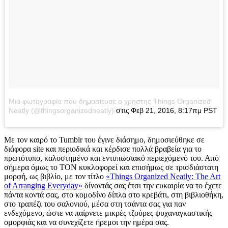
Μια φωτογραφία που δημοσίευσε ο χρήστης Things Organized
στις
Neatly (@thingsorganizedneatly)
Φεβ 21, 2016, 8:17πμ PST
Με τον καιρό το Tumblr του έγινε διάσημο, δημοσιεύθηκε σε
διάφορα site και περιοδικά και κέρδισε πολλά βραβεία για το
πρωτότυπο, καλοστημένο και εντυπωσιακό περιεχόμενό του. Από
σήμερα όμως το TON κυκλοφορεί και επισήμως σε τρισδιάστατη
μορφή, ως βιβλίο, με τον τίτλο
«Things Organized Neatly: The Art
of Arranging Everyday»
δίνοντάς σας έτσι την ευκαιρία να το έχετε
πάντα κοντά σας, στο κομοδίνο δίπλα στο κρεβάτι, στη βιβλιοθήκη,
στο τραπέζι του σαλονιού, μέσα στη τσάντα σας για παν
ενδεχόμενο, ώστε να παίρνετε μικρές τζούρες ψυχαναγκαστικής
ομορφιάς και να συνεχίζετε ήρεμοι την ημέρα σας.