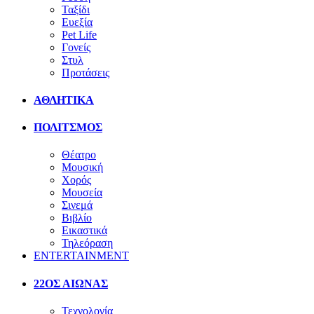
Ταξίδι
Ευεξία
Pet Life
Γονείς
Στυλ
Προτάσεις
ΑΘΛΗΤΙΚΑ
ΠΟΛΙΤΣΜΟΣ
Θέατρο
Μουσική
Χορός
Μουσεία
Σινεμά
Βιβλίο
Εικαστικά
Τηλεόραση
ENTERTAINMENT
22ΟΣ ΑΙΩΝΑΣ
Τεχνολογία