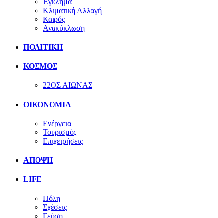
Έγκλημα
Κλιματική Αλλαγή
Καιρός
Ανακύκλωση
ΠΟΛΙΤΙΚΗ
ΚΟΣΜΟΣ
22ΟΣ ΑΙΩΝΑΣ
ΟΙΚΟΝΟΜΙΑ
Ενέργεια
Τουρισμός
Επιχειρήσεις
ΑΠΟΨΗ
LIFE
Πόλη
Σχέσεις
Γεύση