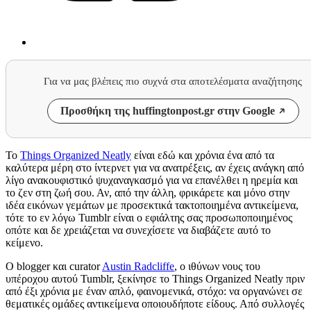
Για να μας βλέπεις πιο συχνά στα αποτελέσματα αναζήτησης
Προσθήκη της huffingtonpost.gr στην Google
Το
Things Organized Neatly
είναι εδώ και χρόνια ένα από τα
καλύτερα μέρη στο ίντερνετ για να ανατρέξεις, αν έχεις ανάγκη από
λίγο ανακουφιστικό ψυχαναγκασμό για να επανέλθει η ηρεμία και
το ζεν στη ζωή σου. Αν, από την άλλη, φρικάρετε και μόνο στην
ιδέα εικόνων γεμάτων με προσεκτικά τακτοποιημένα αντικείμενα,
τότε το εν λόγω Tumblr είναι ο εφιάλτης σας προσωποποιημένος
οπότε και δε χρειάζεται να συνεχίσετε να διαβάζετε αυτό το
κείμενο.
Ο blogger και curator
Austin Radcliffe
, ο ιθύνων νους του
υπέροχου αυτού Tumblr, ξεκίνησε το Things Organized Neatly πριν
από έξι χρόνια με έναν απλό, φαινομενικά, στόχο: να οργανώνει σε
θεματικές ομάδες αντικείμενα οποιουδήποτε είδους. Από συλλογές