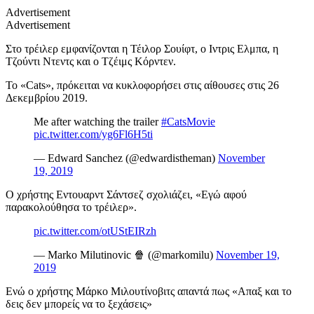
Advertisement
Advertisement
Στο τρέιλερ εμφανίζονται η Τέιλορ Σουίφτ, ο Ιντρις Ελμπα, η
Τζούντι Ντεντς και ο Τζέιμς Κόρντεν.
To «Cats», πρόκειται να κυκλοφορήσει στις αίθουσες στις 26
Δεκεμβρίου 2019.
Me after watching the trailer
#CatsMovie
pic.twitter.com/yg6Fl6H5ti
— Edward Sanchez (@edwardistheman)
November
19, 2019
Ο χρήστης Εντουαρντ Σάντσεζ σχολιάζει, «Εγώ αφού
παρακολούθησα το τρέιλερ».
pic.twitter.com/otUStEIRzh
— Marko Milutinovic 🍿 (@markomilu)
November 19,
2019
Ενώ ο χρήστης Μάρκο Μιλουτίνοβιτς απαντά πως «Απαξ και το
δεις δεν μπορείς να το ξεχάσεις»