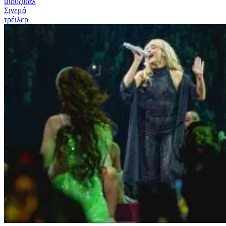
μιούζικαλ
Σινεμά
τρέιλερ