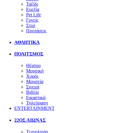
Ταξίδι
Ευεξία
Pet Life
Γονείς
Στυλ
Προτάσεις
ΑΘΛΗΤΙΚΑ
ΠΟΛΙΤΣΜΟΣ
Θέατρο
Μουσική
Χορός
Μουσεία
Σινεμά
Βιβλίο
Εικαστικά
Τηλεόραση
ENTERTAINMENT
22ΟΣ ΑΙΩΝΑΣ
Τεχνολογία