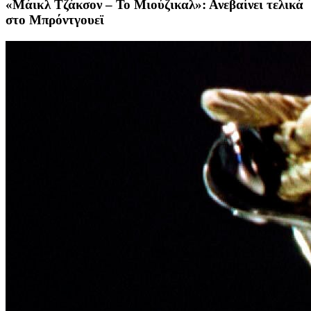
«Μάικλ Τζάκσον – Το Μιούζικαλ»: Ανεβαίνει τελικά
στο Μπρόντγουεϊ