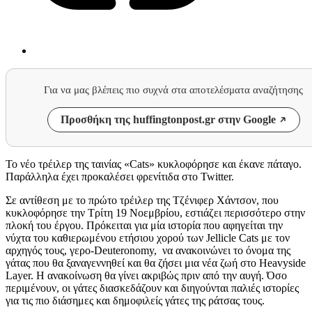
Για να μας βλέπεις πιο συχνά στα αποτελέσματα αναζήτησης
Προσθήκη της huffingtonpost.gr στην Google
Το νέο τρέιλερ της ταινίας «Cats» κυκλοφόρησε και έκανε πάταγο.
Παράλληλα έχει προκαλέσει φρενίτιδα στο Twitter.
Σε αντίθεση με το πρώτο τρέιλερ της Τζένιφερ Χάντσον, που
κυκλοφόρησε την Τρίτη 19 Νοεμβρίου, εστιάζει περισσότερο στην
πλοκή του έργου. Πρόκειται για μία ιστορία που αφηγείται την
νύχτα του καθιερωμένου ετήσιου χορού των Jellicle Cats με τον
αρχηγός τους, γερο-Deuteronomy, να ανακοινώνει το όνομα της
γάτας που θα ξαναγεννηθεί και θα ζήσει μια νέα ζωή στο Heavyside
Layer. Η ανακοίνωση θα γίνει ακριβώς πριν από την αυγή. Όσο
περιμένουν, οι γάτες διασκεδάζουν και διηγούνται παλιές ιστορίες
για τις πιο διάσημες και δημοφιλείς γάτες της ράτσας τους.