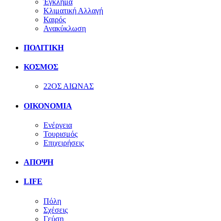
Έγκλημα
Κλιματική Αλλαγή
Καιρός
Ανακύκλωση
ΠΟΛΙΤΙΚΗ
ΚΟΣΜΟΣ
22ΟΣ ΑΙΩΝΑΣ
ΟΙΚΟΝΟΜΙΑ
Ενέργεια
Τουρισμός
Επιχειρήσεις
ΑΠΟΨΗ
LIFE
Πόλη
Σχέσεις
Γεύση