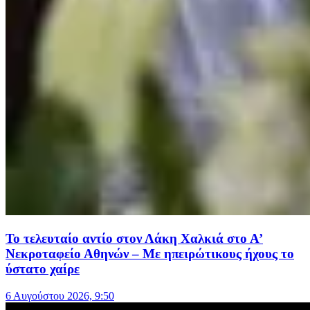
Το τελευταίο αντίο στον Λάκη Χαλκιά στο Α’
Νεκροταφείο Αθηνών – Με ηπειρώτικους ήχους το
ύστατο χαίρε
6 Αυγούστου 2026, 9:50