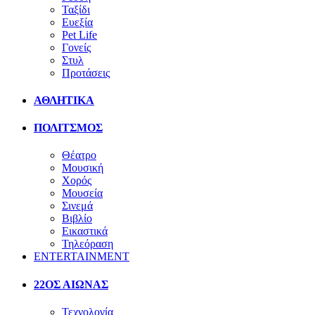
Ταξίδι
Ευεξία
Pet Life
Γονείς
Στυλ
Προτάσεις
ΑΘΛΗΤΙΚΑ
ΠΟΛΙΤΣΜΟΣ
Θέατρο
Μουσική
Χορός
Μουσεία
Σινεμά
Βιβλίο
Εικαστικά
Τηλεόραση
ENTERTAINMENT
22ΟΣ ΑΙΩΝΑΣ
Τεχνολογία