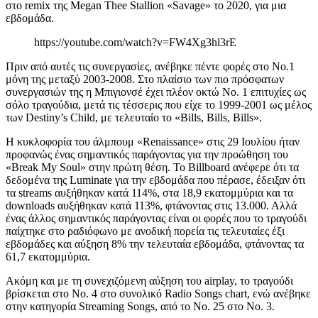
στο remix της Megan Thee Stallion «Savage» το 2020, για μια
εβδομάδα.
https://youtube.com/watch?v=FW4Xg3hl3rE
Πριν από αυτές τις συνεργασίες, ανέβηκε πέντε φορές στο Νο.1
μόνη της μεταξύ 2003-2008. Στο πλαίσιο των πιο πρόσφατων
συνεργασιών της η Μπιγιονσέ έχει πλέον οκτώ Νο. 1 επιτυχίες ως
σόλο τραγούδια, μετά τις τέσσερις που είχε το 1999-2001 ως μέλος
των Destiny’s Child, με τελευταίο το «Bills, Bills, Bills».
Η κυκλοφορία του άλμπουμ «Renaissance» στις 29 Ιουλίου ήταν
προφανώς ένας σημαντικός παράγοντας για την προώθηση του
«Break My Soul» στην πρώτη θέση. Το Billboard ανέφερε ότι τα
δεδομένα της Luminate για την εβδομάδα που πέρασε, έδειξαν ότι
τα streams αυξήθηκαν κατά 114%, στα 18,9 εκατομμύρια και τα
downloads αυξήθηκαν κατά 113%, φτάνοντας στις 13.000. Αλλά
ένας άλλος σημαντικός παράγοντας είναι οι φορές που το τραγούδι
παίχτηκε στο ραδιόφωνο με ανοδική πορεία τις τελευταίες έξι
εβδομάδες και αύξηση 8% την τελευταία εβδομάδα, φτάνοντας τα
61,7 εκατομμύρια.
Ακόμη και με τη συνεχιζόμενη αύξηση του airplay, το τραγούδι
βρίσκεται στο Νο. 4 στο συνολικό Radio Songs chart, ενώ ανέβηκε
στην κατηγορία Streaming Songs, από το Νο. 25 στο Νο. 3.