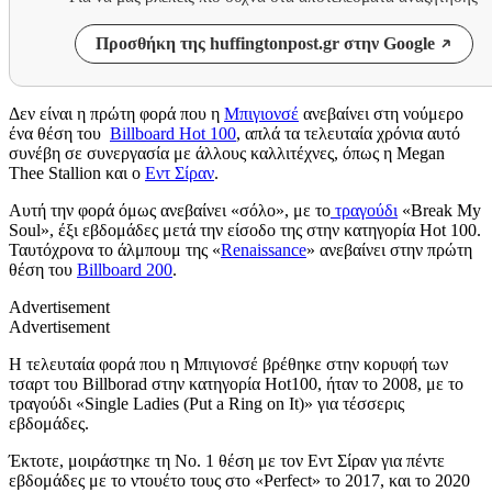
Προσθήκη της huffingtonpost.gr στην Google
Δεν είναι η πρώτη φορά που η
Μπιγιονσέ
ανεβαίνει στη νούμερο
ένα θέση του
Billboard Hot 100
, απλά τα τελευταία χρόνια αυτό
συνέβη σε συνεργασία με άλλους καλλιτέχνες, όπως η Megan
Thee Stallion και ο
Εντ Σίραν
.
Αυτή την φορά όμως ανεβαίνει «σόλο», με το
τραγούδι
«Break My
Soul», έξι εβδομάδες μετά την είσοδο της στην κατηγορία Hot 100.
Ταυτόχρονα το άλμπουμ της «
Renaissance
» ανεβαίνει στην πρώτη
θέση του
Billboard 200
.
Advertisement
Advertisement
Η τελευταία φορά που η Μπιγιονσέ βρέθηκε στην κορυφή των
τσαρτ του Billborad στην κατηγορία Hot100, ήταν το 2008, με το
τραγούδι «Single Ladies (Put a Ring on It)» για τέσσερις
εβδομάδες.
Έκτοτε, μοιράστηκε τη Νο. 1 θέση με τον Εντ Σίραν για πέντε
εβδομάδες με το ντουέτο τους στο «Perfect» το 2017, και το 2020