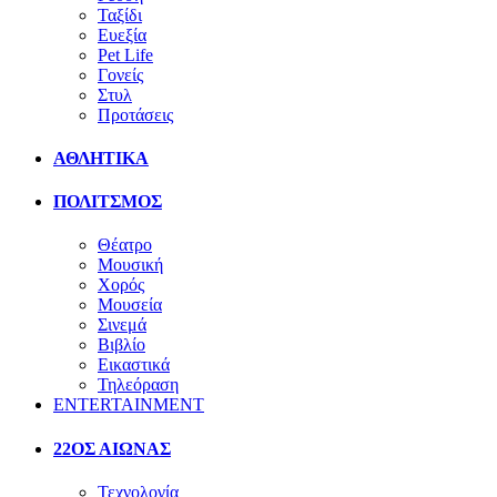
Ταξίδι
Ευεξία
Pet Life
Γονείς
Στυλ
Προτάσεις
ΑΘΛΗΤΙΚΑ
ΠΟΛΙΤΣΜΟΣ
Θέατρο
Μουσική
Χορός
Μουσεία
Σινεμά
Βιβλίο
Εικαστικά
Τηλεόραση
ENTERTAINMENT
22ΟΣ ΑΙΩΝΑΣ
Τεχνολογία