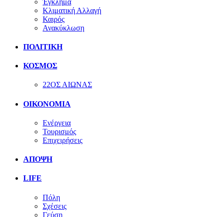
Έγκλημα
Κλιματική Αλλαγή
Καιρός
Ανακύκλωση
ΠΟΛΙΤΙΚΗ
ΚΟΣΜΟΣ
22ΟΣ ΑΙΩΝΑΣ
ΟΙΚΟΝΟΜΙΑ
Ενέργεια
Τουρισμός
Επιχειρήσεις
ΑΠΟΨΗ
LIFE
Πόλη
Σχέσεις
Γεύση