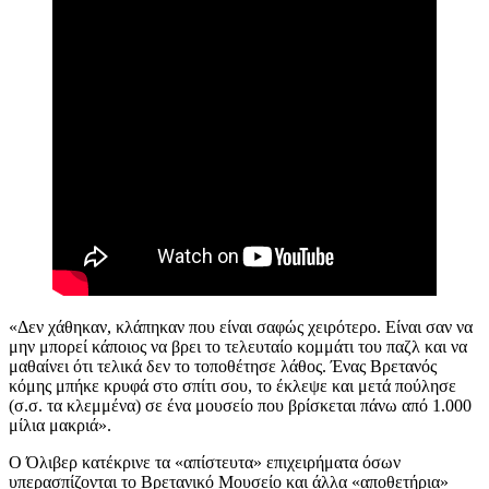
«Δεν χάθηκαν, κλάπηκαν που είναι σαφώς χειρότερο. Είναι σαν να
μην μπορεί κάποιος να βρει το τελευταίο κομμάτι του παζλ και να
μαθαίνει ότι τελικά δεν το τοποθέτησε λάθος. Ένας Βρετανός
κόμης μπήκε κρυφά στο σπίτι σου, το έκλεψε και μετά πούλησε
(σ.σ. τα κλεμμένα) σε ένα μουσείο που βρίσκεται πάνω από 1.000
μίλια μακριά».
Ο Όλιβερ κατέκρινε τα «απίστευτα» επιχειρήματα όσων
υπερασπίζονται το Βρετανικό Μουσείο και άλλα «αποθετήρια»