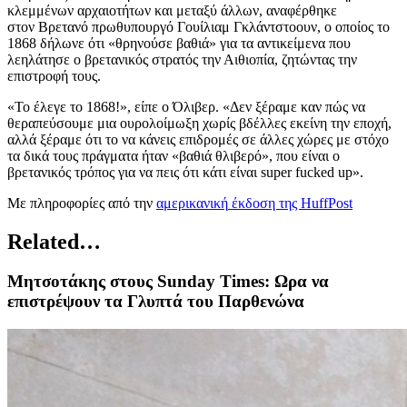
κλεμμένων αρχαιοτήτων και μεταξύ άλλων, αναφέρθηκε
στον Βρετανό πρωθυπουργό Γουίλιαμ Γκλάντστοουν, ο οποίος το
1868 δήλωνε ότι «θρηνούσε βαθιά» για τα αντικείμενα που
λεηλάτησε ο βρετανικός στρατός την Αιθιοπία, ζητώντας την
επιστροφή τους.
«Το έλεγε το 1868!», είπε ο Όλιβερ. «Δεν ξέραμε καν πώς να
θεραπεύσουμε μια ουρολοίμωξη χωρίς βδέλλες εκείνη την εποχή,
αλλά ξέραμε ότι το να κάνεις επιδρομές σε άλλες χώρες με στόχο
τα δικά τους πράγματα ήταν «βαθιά θλιβερό», που είναι ο
βρετανικός τρόπος για να πεις ότι κάτι είναι super fucked up».
Με πληροφορίες από την
αμερικανική
έκδοση της HuffPost
Related…
Μητσοτάκης στους Sunday Times: Ωρα να
επιστρέψουν τα Γλυπτά του Παρθενώνα