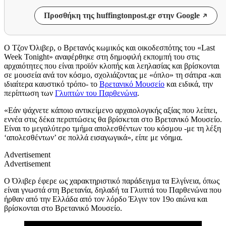
Προσθήκη της huffingtonpost.gr στην Google
Ο Τζον Όλιβερ, ο Βρετανός κωμικός και οικοδεσπότης του «Last
Week Tonight» αναφέρθηκε στη δημοφιλή εκπομπή του στις
αρχαιότητες που είναι προϊόν κλοπής και λεηλασίας και βρίσκονται
σε μουσεία ανά τον κόσμο, σχολιάζοντας με «όπλο» τη σάτιρα -και
ιδιαίτερα καυστικό τρόπο- το
Βρετανικό Μουσείο
και ειδικά, την
περίπτωση των
Γλυπτών του Παρθενώνα
.
«Εάν ψάχνετε κάποιο αντικείμενο αρχαιολογικής αξίας που λείπει,
εννέα στις δέκα περιπτώσεις θα βρίσκεται στο Βρετανικό Μουσείο.
Είναι το μεγαλύτερο τμήμα απολεσθέντων του κόσμου -με τη λέξη
‘απολεσθέντων’ σε πολλά εισαγωγικά», είπε με νόημα.
Advertisement
Advertisement
Ο Όλιβερ έφερε ως χαρακτηριστικό παράδειγμα τα Ελγίνεια, όπως
είναι γνωστά στη Βρετανία, δηλαδή τα Γλυπτά του Παρθενώνα που
ήρθαν από την Ελλάδα από τον λόρδο Έλγιν τον 19ο αιώνα και
βρίσκονται στο Βρετανικό Μουσείο.