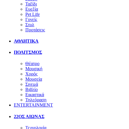
Ταξίδι
Ευεξία
Pet Life
Γονείς
Στυλ
Προτάσεις
ΑΘΛΗΤΙΚΑ
ΠΟΛΙΤΣΜΟΣ
Θέατρο
Μουσική
Χορός
Μουσεία
Σινεμά
Βιβλίο
Εικαστικά
Τηλεόραση
ENTERTAINMENT
22ΟΣ ΑΙΩΝΑΣ
Τεχνολογία