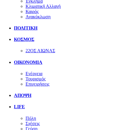
Έγκλημα
Κλιματική Αλλαγή
Καιρός
Ανακύκλωση
ΠΟΛΙΤΙΚΗ
ΚΟΣΜΟΣ
22ΟΣ ΑΙΩΝΑΣ
ΟΙΚΟΝΟΜΙΑ
Ενέργεια
Τουρισμός
Επιχειρήσεις
ΑΠΟΨΗ
LIFE
Πόλη
Σχέσεις
Γεύση