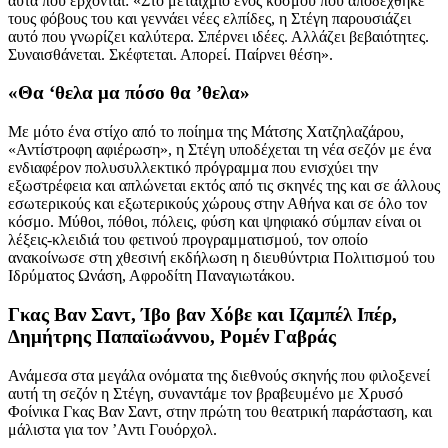
αυτά που έρχονται: «Στο μεταίχμιο ενός κόσμου που αποδέχθηκε
τους φόβους του και γεννάει νέες ελπίδες, η Στέγη παρουσιάζει
αυτό που γνωρίζει καλύτερα. Σπέρνει ιδέες. Αλλάζει βεβαιότητες.
Συναισθάνεται. Σκέφτεται. Απορεί. Παίρνει θέση».
«Θα ‘θελα μα πόσο θα ’θελα»
Με μότο ένα στίχο από το ποίημα της Μάτσης Χατζηλαζάρου,
«Αντίστροφη αφιέρωση», η Στέγη υποδέχεται τη νέα σεζόν με ένα
ενδιαφέρον πολυσυλλεκτικό πρόγραμμα που ενισχύει την
εξωστρέφεια και απλώνεται εκτός από τις σκηνές της και σε άλλους
εσωτερικούς και εξωτερικούς χώρους στην Αθήνα και σε όλο τον
κόσμο. Μύθοι, πόθοι, πόλεις, φύση και ψηφιακό σύμπαν είναι οι
λέξεις-κλειδιά του φετινού προγραμματισμού, τον οποίο
ανακοίνωσε στη χθεσινή εκδήλωση η διευθύντρια Πολιτισμού του
Ιδρύματος Ωνάση, Αφροδίτη Παναγιωτάκου.
Γκας Βαν Σαντ, Ίβο βαν Χόβε και Ιζαμπέλ Ιπέρ,
Δημήτρης Παπαϊωάννου, Ρομέν Γαβράς
Ανάμεσα στα μεγάλα ονόματα της διεθνούς σκηνής που φιλοξενεί
αυτή τη σεζόν η Στέγη, συναντάμε τον βραβευμένο με Χρυσό
Φοίνικα Γκας Βαν Σαντ, στην πρώτη του θεατρική παράσταση, και
μάλιστα για τον ’Αντι Γουόρχολ.