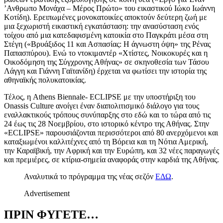
’Ανθρωπο Μονάχα – Μέρος Πρώτο» του εικαστικού Ιώκο Ιωάννη
Κοτίδη). Ερειπωμένες μονοκατοικίες αποκτούν δεύτερη ζωή με
μια ξεχωριστή εικαστική εγκατάσταση: την ανασύσταση ενός
τοίχου από μια κατεδαφισμένη κατοικία στο Παγκράτι μέσα στη
Στέγη («Βρυάξιδος 11 και Ασπασίας: Η άγνωστη όψη» της Ρένας
Παπασπύρου). Ενώ το ντοκιμαντέρ «Χτίστες, Νοικοκυρές και η
Οικοδόμηση της Σύγχρονης Αθήνας» σε σκηνοθεσία των Τάσου
Λάγγη και Γιάννη Γαϊτανίδη) έρχεται να φωτίσει την ιστορία της
αθηναϊκής πολυκατοικίας.
Τέλος, η Athens Biennale- ECLIPSE με την υποστήριξη του
Onassis Culture ανοίγει έναν διαπολιτισμικό διάλογο για τους
εναλλακτικούς τρόπους συνύπαρξης στο εδώ και το τώρα από τις
24 έως τις 28 Νοεμβρίου, στο ιστορικό κέντρο της Αθήνας. Στην
«ECLIPSE» παρουσιάζονται περισσότεροι από 80 ανερχόμενοι και
καταξιωμένοι καλλιτέχνες από τη Βόρεια και τη Νότια Αμερική,
την Καραϊβική, την Αφρική και την Ευρώπη, και 32 νέες παραγωγές
και πρεμιέρες, σε κτίρια-σημεία αναφοράς στην καρδιά της Αθήνας.
Αναλυτικά το πρόγραμμα της νέας σεζόν
ΕΔΩ
.
Advertisement
ΠΡΙΝ ΦΥΓΕΤΕ…