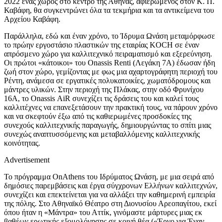
2022 ένας χώρος στο κέντρο της Αθήνας, αφιερωμένος στον Κ. Π.
Καβάφη, θα συγκεντρώνει όλα τα τεκμήρια και τα αντικείμενα του
Αρχείου Καβάφη.
Παράλληλα, εδώ και έναν χρόνο, το Ίδρυμα Ωνάση μεταμόρφωσε
το πρώην εργοστάσιο πλαστικών της εταιρίας KOCH σε έναν
απρόσμενο χώρο για καλλιτεχνικό πειραματισμό και εξερεύνηση.
Οι πρώτοι «κάτοικοι» του Onassis Renti (Λεγάκη 7Α) έδωσαν ήδη
ζωή στον χώρο, γεμίζοντας με φως μια αχαρτογράφητη περιοχή του
Ρέντη, ανάμεσα σε εργατικές πολυκατοικίες, χωματόδρομους και
μάντρες υλικών. Στην περιοχή της Πλάκας, στην οδό Φρυνίχου
16A, το Onassis ΑiR συνεχίζει τις δράσεις του και καλεί τους
καλλιτέχνες να επανεξετάσουν την πρακτική τους, να πάρουν χρόνο
και να σκεφτούν έξω από τις καθιερωμένες προσδοκίες της
συνεχούς καλλιτεχνικής παραγωγής, δημιουργώντας το σπίτι μιας
συνεχώς αναπτυσσόμενης και μεταβαλλόμενης καλλιτεχνικής
κοινότητας.
Advertisement
Το πρόγραμμα OnAthens του Ιδρύματος Ωνάση, με μια σειρά από
δημόσιες παρεμβάσεις και έργα σύγχρονων Ελλήνων καλλιτεχνών,
συνεχίζει και επεκτείνεται για να αλλάξει την καθημερινή εμπειρία
της πόλης. Στο Αθηναϊκό Θέατρο στη Διονυσίου Αρεοπαγίτου, εκεί
όπου ήταν η «Μάντρα» του Αττίκ, γινόμαστε μάρτυρες μιας εκ
βαθέων ερωτικής εξομολόγησης σε κοινή θέα («Έργο για Έναν