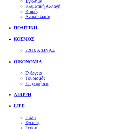
Έγκλημα
Κλιματική Αλλαγή
Καιρός
Ανακύκλωση
ΠΟΛΙΤΙΚΗ
ΚΟΣΜΟΣ
22ΟΣ ΑΙΩΝΑΣ
ΟΙΚΟΝΟΜΙΑ
Ενέργεια
Τουρισμός
Επιχειρήσεις
ΑΠΟΨΗ
LIFE
Πόλη
Σχέσεις
Γεύση