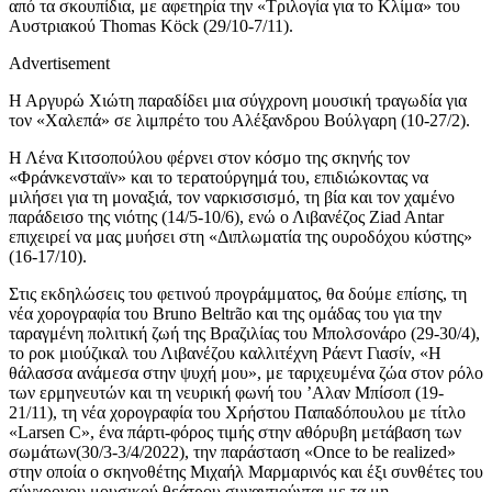
από τα σκουπίδια, με αφετηρία την «Τριλογία για το Κλίμα» του
Αυστριακού Thomas Köck (29/10-7/11).
Advertisement
Η Αργυρώ Χιώτη παραδίδει μια σύγχρονη μουσική τραγωδία για
τον «Χαλεπά» σε λιμπρέτο του Αλέξανδρου Βούλγαρη (10-27/2).
Η Λένα Κιτσοπούλου φέρνει στον κόσμο της σκηνής τον
«Φράνκενσταϊν» και το τερατούργημά του, επιδιώκοντας να
μιλήσει για τη μοναξιά, τον ναρκισσισμό, τη βία και τον χαμένο
παράδεισο της νιότης (14/5-10/6), ενώ ο Λιβανέζος Ziad Antar
επιχειρεί να μας μυήσει στη «Διπλωματία της ουροδόχου κύστης»
(16-17/10).
Στις εκδηλώσεις του φετινού προγράμματος, θα δούμε επίσης, τη
νέα χορογραφία του Bruno Beltrão και της ομάδας του για την
ταραγμένη πολιτική ζωή της Βραζιλίας του Μπολσονάρο (29-30/4),
το ροκ μιούζικαλ του Λιβανέζου καλλιτέχνη Ράεντ Γιασίν, «Η
θάλασσα ανάμεσα στην ψυχή μου», με ταριχευμένα ζώα στον ρόλο
των ερμηνευτών και τη νευρική φωνή του ’Αλαν Μπίσοπ (19-
21/11), τη νέα χορογραφία του Χρήστου Παπαδόπουλου με τίτλο
«Larsen C», ένα πάρτι-φόρος τιμής στην αθόρυβη μετάβαση των
σωμάτων(30/3-3/4/2022), την παράσταση «Once to be realized»
στην οποία ο σκηνοθέτης Μιχαήλ Μαρμαρινός και έξι συνθέτες του
σύγχρονου μουσικού θεάτρου συναντιούνται με τα μη