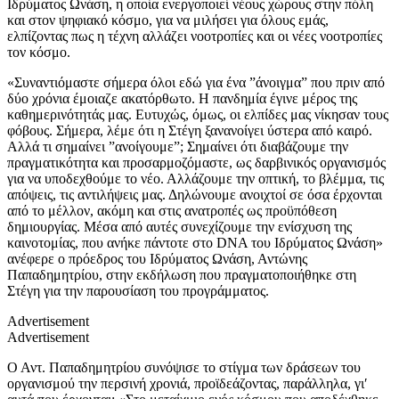
Ιδρύματος Ωνάση, η οποία ενεργοποιεί νέους χώρους στην πόλη
και στον ψηφιακό κόσμο, για να μιλήσει για όλους εμάς,
ελπίζοντας πως η τέχνη αλλάζει νοοτροπίες και οι νέες νοοτροπίες
τον κόσμο.
«Συναντιόμαστε σήμερα όλοι εδώ για ένα ”άνοιγμα” που πριν από
δύο χρόνια έμοιαζε ακατόρθωτο. Η πανδημία έγινε μέρος της
καθημερινότητάς μας. Ευτυχώς, όμως, οι ελπίδες μας νίκησαν τους
φόβους. Σήμερα, λέμε ότι η Στέγη ξανανοίγει ύστερα από καιρό.
Αλλά τι σημαίνει ”ανοίγουμε”; Σημαίνει ότι διαβάζουμε την
πραγματικότητα και προσαρμοζόμαστε, ως δαρβινικός οργανισμός
για να υποδεχθούμε το νέο. Αλλάζουμε την οπτική, το βλέμμα, τις
απόψεις, τις αντιλήψεις μας. Δηλώνουμε ανοιχτοί σε όσα έρχονται
από το μέλλον, ακόμη και στις ανατροπές ως προϋπόθεση
δημιουργίας. Μέσα από αυτές συνεχίζουμε την ενίσχυση της
καινοτομίας, που ανήκε πάντοτε στο DNA του Ιδρύματος Ωνάση»
ανέφερε ο πρόεδρος του Ιδρύματος Ωνάση, Αντώνης
Παπαδημητρίου, στην εκδήλωση που πραγματοποιήθηκε στη
Στέγη για την παρουσίαση του προγράμματος.
Advertisement
Advertisement
Ο Αντ. Παπαδημητρίου συνόψισε το στίγμα των δράσεων του
οργανισμού την περσινή χρονιά, προϊδεάζοντας, παράλληλα, γι′