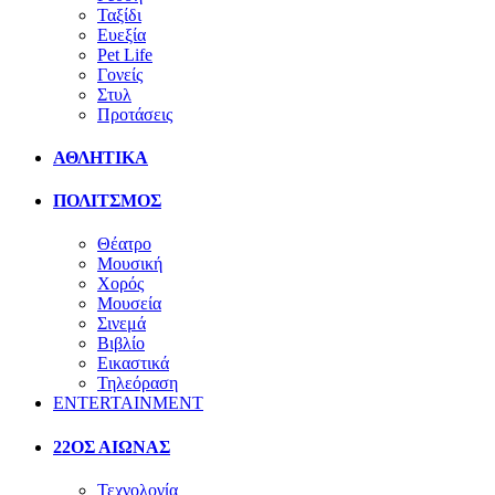
Ταξίδι
Ευεξία
Pet Life
Γονείς
Στυλ
Προτάσεις
ΑΘΛΗΤΙΚΑ
ΠΟΛΙΤΣΜΟΣ
Θέατρο
Μουσική
Χορός
Μουσεία
Σινεμά
Βιβλίο
Εικαστικά
Τηλεόραση
ENTERTAINMENT
22ΟΣ ΑΙΩΝΑΣ
Τεχνολογία