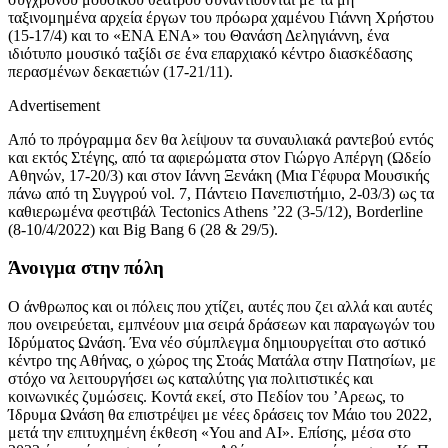
ταξινομημένα αρχεία έργων του πρόωρα χαμένου Γιάννη Χρήστου
(15-17/4) και το «ΕΝΑ ΕΝΑ» του Θανάση Δεληγιάννη, ένα
ιδιότυπο μουσικό ταξίδι σε ένα επαρχιακό κέντρο διασκέδασης
περασμένων δεκαετιών (17-21/11).
Advertisement
Από το πρόγραμμα δεν θα λείψουν τα συναυλιακά ραντεβού εντός
και εκτός Στέγης, από τα αφιερώματα στον Γιώργο Απέργη (Ωδείο
Αθηνών, 17-20/3) και στον Ιάννη Ξενάκη (Μια Γέφυρα Μουσικής
πάνω από τη Συγγρού vol. 7, Πάντειο Πανεπιστήμιο, 2-03/3) ως τα
καθιερωμένα φεστιβάλ Tectonics Athens ’22 (3-5/12), Borderline
(8-10/4/2022) και Big Bang 6 (28 & 29/5).
Άνοιγμα στην πόλη
Ο άνθρωπος και οι πόλεις που χτίζει, αυτές που ζει αλλά και αυτές
που ονειρεύεται, εμπνέουν μια σειρά δράσεων και παραγωγών του
Ιδρύματος Ωνάση. Ένα νέο σύμπλεγμα δημιουργείται στο αστικό
κέντρο της Αθήνας, o χώρος της Στοάς Ματάλα στην Πατησίων, με
στόχο να λειτουργήσει ως καταλύτης για πολιτιστικές και
κοινωνικές ζυμώσεις. Κοντά εκεί, στο Πεδίον του ’Αρεως, το
Ίδρυμα Ωνάση θα επιστρέψει με νέες δράσεις τον Μάιο του 2022,
μετά την επιτυχημένη έκθεση «You and AI». Επίσης, μέσα στο