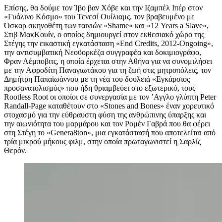
Επίσης, θα δούμε τον Ίβο βαν Χόβε και την Ιζαμπέλ Ιπέρ στον
«Γυάλινο Κόσμο» του Τενεσί Ουίλιαμς, τον βραβευμένο με
Όσκαρ σκηνοθέτη των ταινιών «Shame» και «12 Years a Slave»,
Στιβ ΜακΚουίν, ο οποίος δημιουργεί στον εκθεσιακό χώρο της
Στέγης την εικαστική εγκατάσταση «End Credits, 2012-Οngoing»,
την αντισυμβατική Νεοϋορκέζα συγγραφέα και δοκιμιογράφο,
Φραν Λέμποβιτς, η οποία έρχεται στην Αθήνα για να συνομιλήσει
με την Αφροδίτη Παναγιωτάκου για τη ζωή στις μητροπόλεις, τον
Δημήτρη Παπαϊωάννου με τη νέα του δουλειά «Εγκάρσιος
προσανατολισμός» που ήδη θριαμβεύει στο εξωτερικό, τους
Rootless Root οι οποίοι σε συνεργασία με τον ’Αγγλο γλύπτη Peter
Randall-Page καταθέτουν στο «Stones and Bones» έναν χορευτικό
στοχασμό για την εύθραυστη φύση της ανθρώπινης ύπαρξης και
την αιωνιότητα του μαρμάρου και τον Ρομέν Γαβρά που θα φέρει
στη Στέγη το «Genera8ton», μια εγκατάστασή που αποτελείται από
τρία μικρού μήκους φιλμ, στην οποία πρωταγωνιστεί η Σαρλίζ
Θερόν.