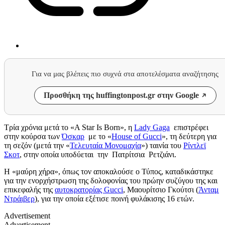
Για να μας βλέπεις πιο συχνά στα αποτελέσματα αναζήτησης
Προσθήκη της huffingtonpost.gr στην Google
Τρία χρόνια μετά το «A Star Is Born», η
Lady Gaga
επιστρέφει
στην κούρσα των
Όσκαρ
με
το «
House of Gucci
»,
τη δεύτερη για
τη σεζόν (μετά την «
Τελευταία Μονομαχία
») ταινία
του
Ρίντλεϊ
Σκοτ
, στην οποία υποδύεται
την
Πατρίτσια Ρετζιάνι.
Η «μαύρη χήρα», όπως τον αποκαλούσε ο Τύπος, καταδικάστηκε
για
την
ενορχήστρωση της δολοφονίας του πρώην συζύγου της και
επικεφαλής της
αυτοκρατορίας Gucci
, Μαουρίτσιο Γκούτσι (
Άνταμ
Ντράιβερ
),
για την οποία
εξέτισε
ποινή φυλάκισης
16
ετών.
Advertisement
Advertisement