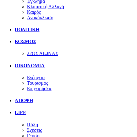
Έγκλημα
Κλιματική Αλλαγή
Καιρός
Ανακύκλωση
ΠΟΛΙΤΙΚΗ
ΚΟΣΜΟΣ
22ΟΣ ΑΙΩΝΑΣ
ΟΙΚΟΝΟΜΙΑ
Ενέργεια
Τουρισμός
Επιχειρήσεις
ΑΠΟΨΗ
LIFE
Πόλη
Σχέσεις
Γεύση