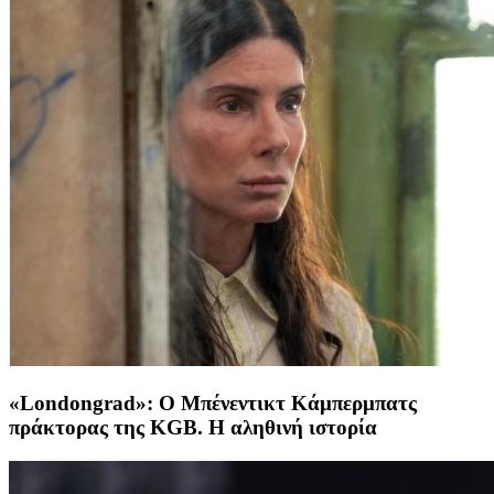
«Londongrad»: Ο Μπένεντικτ Κάμπερμπατς
πράκτορας της KGB. Η αληθινή ιστορία