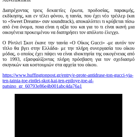
Διατρέχοντας τρεις δεκαετίες έρωτα, προδοσίας, παρακμής,
εκδίκησης, και εν τέλει φόνου, η ταινία,
που έχει νέο τρέιλερ (και
το
«
Sweet Dreams» σαν soundtrack)
,
αποκαλύπτει τι κρύβεται πίσω
από ένα όνομα, ποια είναι η αξία του και για το τι είναι ικανή μια
οικογένεια προκειμένου να διατηρήσει τον απόλυτο έλεγχο.
Ο Ρίντλεϊ Σκοτ έκανε την ταινία «
Ο Οίκος
Gucci» -με αυτόν τον
τίτλο θα βγει στην Ελλάδα- με την πλήρη συνεργασία του οίκου
μόδας, ο οποίος έχει πάψει να είναι ιδιοκτησία της οικογένειας από
το 1993, εξασφαλίζοντας πλήρη πρόσβαση για τον σχεδιασμό
σκηνικών και κοστουμιών στα αρχεία του οίκου.
https://www.huffingtonpost.gr/entry/e-prote-antidrase-ton-gucci-yia-
ten-tainia-toe-rintlei-skot-kai-ten-epiloye-toe-al-
patsino_gr_60793e86e4b001abc4da76a1