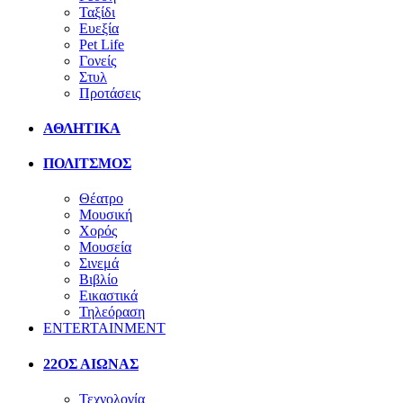
Ταξίδι
Ευεξία
Pet Life
Γονείς
Στυλ
Προτάσεις
ΑΘΛΗΤΙΚΑ
ΠΟΛΙΤΣΜΟΣ
Θέατρο
Μουσική
Χορός
Μουσεία
Σινεμά
Βιβλίο
Εικαστικά
Τηλεόραση
ENTERTAINMENT
22ΟΣ ΑΙΩΝΑΣ
Τεχνολογία