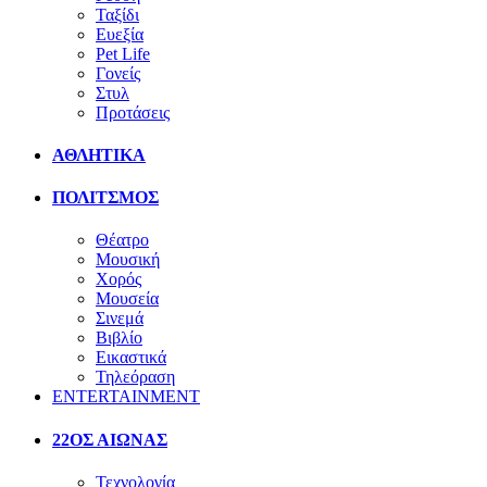
Ταξίδι
Ευεξία
Pet Life
Γονείς
Στυλ
Προτάσεις
ΑΘΛΗΤΙΚΑ
ΠΟΛΙΤΣΜΟΣ
Θέατρο
Μουσική
Χορός
Μουσεία
Σινεμά
Βιβλίο
Εικαστικά
Τηλεόραση
ENTERTAINMENT
22ΟΣ ΑΙΩΝΑΣ
Τεχνολογία