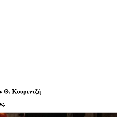
ον Θ. Κουρεντζή
ς.