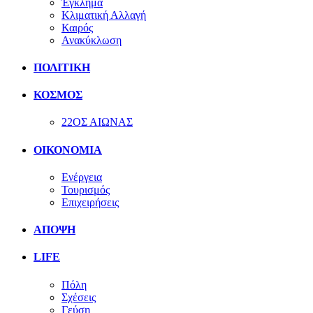
Έγκλημα
Κλιματική Αλλαγή
Καιρός
Ανακύκλωση
ΠΟΛΙΤΙΚΗ
ΚΟΣΜΟΣ
22ΟΣ ΑΙΩΝΑΣ
ΟΙΚΟΝΟΜΙΑ
Ενέργεια
Τουρισμός
Επιχειρήσεις
ΑΠΟΨΗ
LIFE
Πόλη
Σχέσεις
Γεύση