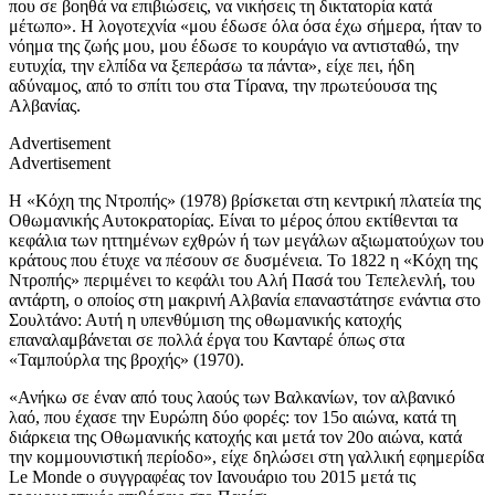
που σε βοηθά να επιβιώσεις, να νικήσεις τη δικτατορία κατά
μέτωπο». Η λογοτεχνία «μου έδωσε όλα όσα έχω σήμερα, ήταν το
νόημα της ζωής μου, μου έδωσε το κουράγιο να αντισταθώ, την
ευτυχία, την ελπίδα να ξεπεράσω τα πάντα», είχε πει, ήδη
αδύναμος, από το σπίτι του στα Τίρανα, την πρωτεύουσα της
Αλβανίας.
Advertisement
Advertisement
Η «Κόχη της Ντροπής» (1978) βρίσκεται στη κεντρική πλατεία της
Οθωμανικής Αυτοκρατορίας. Είναι το μέρος όπου εκτίθενται τα
κεφάλια των ηττημένων εχθρών ή των μεγάλων αξιωματούχων του
κράτους που έτυχε να πέσουν σε δυσμένεια. Το 1822 η «Κόχη της
Ντροπής» περιμένει το κεφάλι του Αλή Πασά του Τεπελενλή, του
αντάρτη, ο οποίος στη μακρινή Αλβανία επαναστάτησε ενάντια στο
Σουλτάνο: Αυτή η υπενθύμιση της οθωμανικής κατοχής
επαναλαμβάνεται σε πολλά έργα του Κανταρέ όπως στα
«Ταμπούρλα της βροχής» (1970).
«Ανήκω σε έναν από τους λαούς των Βαλκανίων, τον αλβανικό
λαό, που έχασε την Ευρώπη δύο φορές: τον 15ο αιώνα, κατά τη
διάρκεια της Οθωμανικής κατοχής και μετά τον 20ο αιώνα, κατά
την κομμουνιστική περίοδο», είχε δηλώσει στη γαλλική εφημερίδα
Le Monde ο συγγραφέας τον Ιανουάριο του 2015 μετά τις