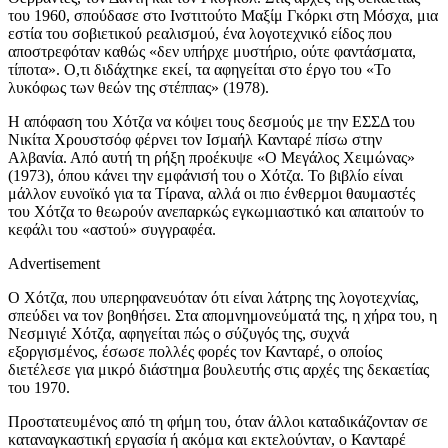
του 1960, σπούδασε στο Ινστιτούτο Μαξίμ Γκόρκι στη Μόσχα, μια
εστία του σοβιετικού ρεαλισμού, ένα λογοτεχνικό είδος που
αποστρεφόταν καθώς «δεν υπήρχε μυστήριο, ούτε φαντάσματα,
τίποτα». Ο,τι διδάχτηκε εκεί, τα αφηγείται στο έργο του «Το
λυκόφως των θεών της στέππας» (1978).
Η απόφαση του Χότζα να κόψει τους δεσμούς με την ΕΣΣΔ του
Νικίτα Χρουστσόφ φέρνει τον Ισμαήλ Κανταρέ πίσω στην
Αλβανία. Από αυτή τη ρήξη προέκυψε «Ο Μεγάλος Χειμώνας»
(1973), όπου κάνει την εμφάνισή του ο Χότζα. Το βιβλίο είναι
μάλλον ευνοϊκό για τα Τίρανα, αλλά οι πιο ένθερμοι θαυμαστές
του Χότζα το θεωρούν ανεπαρκώς εγκωμιαστικό και απαιτούν το
κεφάλι του «αστού» συγγραφέα.
Advertisement
Ο Χότζα, που υπερηφανευόταν ότι είναι λάτρης της λογοτεχνίας,
σπεύδει να τον βοηθήσει. Στα απομνημονεύματά της, η χήρα του, η
Νεσμιγιέ Χότζα, αφηγείται πώς ο σύζυγός της, συχνά
εξοργισμένος, έσωσε πολλές φορές τον Κανταρέ, ο οποίος
διετέλεσε για μικρό διάστημα βουλευτής στις αρχές της δεκαετίας
του 1970.
Προστατευμένος από τη φήμη του, όταν άλλοι καταδικάζονταν σε
καταναγκαστική εργασία ή ακόμα και εκτελούνταν, ο Κανταρέ