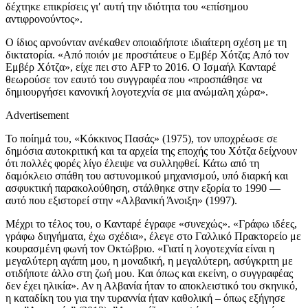
δέχτηκε επικρίσεις γι′ αυτή την ιδιότητα του «επίσημου
αντιφρονούντος».
Ο ίδιος αρνούνταν ανέκαθεν οποιαδήποτε ιδιαίτερη σχέση με τη
δικτατορία. «Από ποιόν με προστάτευε ο Εμβέρ Χότζα; Από τον
Εμβέρ Χότζα», είχε πει στο AFP το 2016. Ο Ισμαήλ Κανταρέ
θεωρούσε τον εαυτό του συγγραφέα που «προσπάθησε να
δημιουργήσει κανονική λογοτεχνία σε μια ανώμαλη χώρα».
Advertisement
Το ποίημά του, «Κόκκινος Πασάς» (1975), τον υποχρέωσε σε
δημόσια αυτοκριτική και τα αρχεία της εποχής του Χότζα δείχνουν
ότι πολλές φορές λίγο έλειψε να συλληφθεί. Κάτω από τη
δαμόκλειο σπάθη του αστυνομικού μηχανισμού, υπό διαρκή και
ασφυκτική παρακολούθηση, στάλθηκε στην εξορία το 1990 ―
αυτό που εξιστορεί στην «Αλβανική Άνοιξη» (1997).
Μέχρι το τέλος του, ο Κανταρέ έγραφε «συνεχώς». «Γράφω ιδέες,
γράφω διηγήματα, έχω σχέδια», έλεγε στο Γαλλικό Πρακτορείο με
κουρασμένη φωνή τον Οκτώβριο. «Γιατί η λογοτεχνία είναι η
μεγαλύτερη αγάπη μου, η μοναδική, η μεγαλύτερη, ασύγκριτη με
οτιδήποτε άλλο στη ζωή μου. Και όπως και εκείνη, ο συγγραφέας
δεν έχει ηλικία». Αν η Αλβανία ήταν το αποκλειστικό του σκηνικό,
η καταδίκη του για την τυραννία ήταν καθολική – όπως εξήγησε