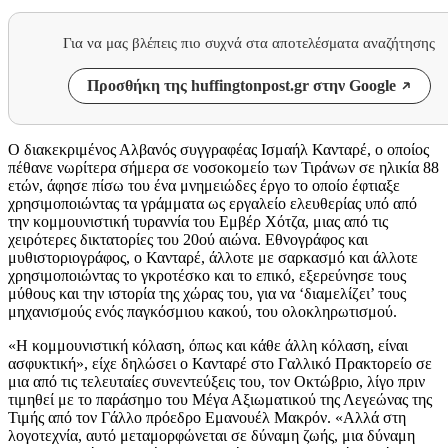
Για να μας βλέπεις πιο συχνά στα αποτελέσματα αναζήτησης
Προσθήκη της huffingtonpost.gr στην Google
Ο διακεκριμένος Αλβανός συγγραφέας Ισμαήλ Κανταρέ, ο οποίος
πέθανε νωρίτερα σήμερα σε νοσοκομείο των Τιράνων σε ηλικία 88
ετών, άφησε πίσω του ένα μνημειώδες έργο το οποίο έφτιαξε
χρησιμοποιώντας τα γράμματα ως εργαλείο ελευθερίας υπό από
την κομμουνιστική τυραννία του Εμβέρ Χότζα, μιας από τις
χειρότερες δικτατορίες του 20ού αιώνα. Εθνογράφος και
μυθιστοριογράφος, ο Κανταρέ, άλλοτε με σαρκασμό και άλλοτε
χρησιμοποιώντας το γκροτέσκο και το επικό, εξερεύνησε τους
μύθους και την ιστορία της χώρας του, για να ‘διαμελίζει’ τους
μηχανισμούς ενός παγκόσμιου κακού, του ολοκληρωτισμού.
«Η κομμουνιστική κόλαση, όπως και κάθε άλλη κόλαση, είναι
ασφυκτική», είχε δηλώσει ο Κανταρέ στο Γαλλικό Πρακτορείο σε
μια από τις τελευταίες συνεντεύξεις του, τον Οκτώβριο, λίγο πριν
τιμηθεί με το παράσημο του Μέγα Αξιωματικού της Λεγεώνας της
Τιμής από τον Γάλλο πρόεδρο Εμανουέλ Μακρόν. «Αλλά στη
λογοτεχνία, αυτό μεταμορφώνεται σε δύναμη ζωής, μια δύναμη