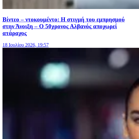
Βίντεο – ντοκουμέντο: Η στιγμή του εμπρησμού
στην Άνοιξη – Ο 50χρονος Αλβανός αποχωρεί
ατάραχος
18 Ιουλίου 2026, 19:57