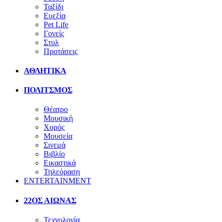
Ταξίδι
Ευεξία
Pet Life
Γονείς
Στυλ
Προτάσεις
ΑΘΛΗΤΙΚΑ
ΠΟΛΙΤΣΜΟΣ
Θέατρο
Μουσική
Χορός
Μουσεία
Σινεμά
Βιβλίο
Εικαστικά
Τηλεόραση
ENTERTAINMENT
22ΟΣ ΑΙΩΝΑΣ
Τεχνολογία