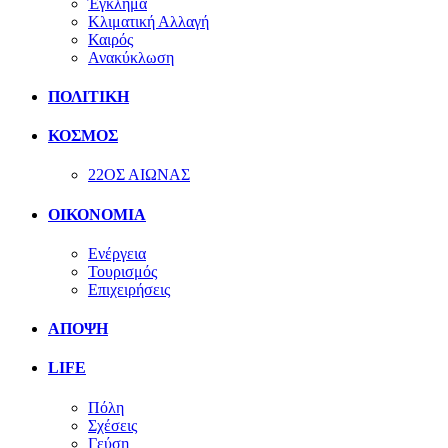
Έγκλημα
Κλιματική Αλλαγή
Καιρός
Ανακύκλωση
ΠΟΛΙΤΙΚΗ
ΚΟΣΜΟΣ
22ΟΣ ΑΙΩΝΑΣ
ΟΙΚΟΝΟΜΙΑ
Ενέργεια
Τουρισμός
Επιχειρήσεις
ΑΠΟΨΗ
LIFE
Πόλη
Σχέσεις
Γεύση