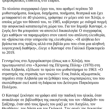
τρομοκρατικές επιθέσεις στο Παρίσι.
Το πλούσιο συγγραφικό έργο του, που αριθμεί περίπου 50
μυθιστορήματα, δοκίμια, διηγήματα, ποιήματα, θεατρικά και έχει
μεταφραστεί σε 40 γλώσσες, γράφτηκε εν μέρει υπό τον Χότζα, ο
οποίος μέχρι τον θάνατό του, το 1985, κυβέρνησε με σιδηρά πυγμή
την ασφυκτικά καταπιεσμένη χώρα του. Για τον Ισμαήλ Κανταρέ, ο
ζυγός δεν θα μπορούσε να αποτελεί δικαιολογία: Ο συγγραφέας
έχει καθήκον να παραχωρήσει στον εαυτό του απόλυτη ελευθερία,
να «βρίσκεται στην υπηρεσία της ελευθερίας». «Η αλήθεια δεν
βρίσκεται στις πράξεις αλλά στα βιβλία μου που είναι μια αληθινή
λογοτεχνική διαθήκη», έλεγε ο Κανταρέ στο Γαλλικό Πρακτορείο
το 2019.
Γεννημένος στο Αργυρόκαστρο (όπως και ο Χότζα), που
πρωταγωνιστεί στο «Χρονικό της Πέτρινης Πόλης» (1970) στη
νότια Αλβανία, εξέδωσε το πρώτο του μυθιστόρημα το 1963: «Ο
στρατηγός της στρατιάς των νεκρών»: Ενας Ιταλός αξιωματικός
πηγαίνει στην Αλβανία για να ξεθάψει τους συμπατριώτες του που
σκοτώθηκαν εκεί κατά τη διάρκεια του Δεύτερου Παγκόσμιου
Πολέμου.
Ο Κανταρέ ξεκίνησε να γράφει από την παιδική του ηλικία, όταν
ανακάλυψε σε βιβλιοθήκη της οικογένειάς του τον «Μάκβεθ» του
Σαίξπηρ, έναν από τους ήρωές του μαζί με τον Αισχύλο, τον
Θερβάντες, τον Δάντη και τον Γκόγκολ. Στις αρχές της δεκαετίας