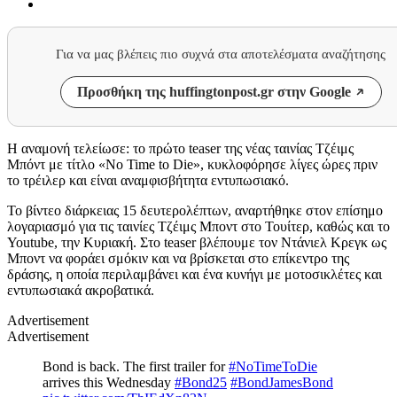
Για να μας βλέπεις πιο συχνά στα αποτελέσματα αναζήτησης
Προσθήκη της huffingtonpost.gr στην Google
Η αναμονή τελείωσε: το πρώτο teaser της νέας ταινίας Τζέιμς
Μπόντ με τίτλο «No Time to Die», κυκλοφόρησε λίγες ώρες πριν
το τρέιλερ και είναι αναμφισβήτητα εντυπωσιακό.
Το βίντεο διάρκειας 15 δευτερολέπτων, αναρτήθηκε στον επίσημο
λογαριασμό για τις ταινίες Τζέιμς Μποντ στο Τουίτερ, καθώς και το
Youtube, την Κυριακή. Στο teaser βλέπουμε τον Ντάνιελ Κρεγκ ως
Μποντ να φοράει σμόκιν και να βρίσκεται στο επίκεντρο της
δράσης, η οποία περιλαμβάνει και ένα κυνήγι με μοτοσικλέτες και
εντυπωσιακά ακροβατικά.
Advertisement
Advertisement
Bond is back. The first trailer for
#NoTimeToDie
arrives this Wednesday
#Bond25
#BondJamesBond