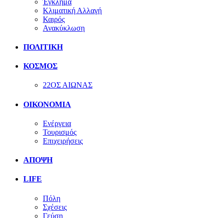
Έγκλημα
Κλιματική Αλλαγή
Καιρός
Ανακύκλωση
ΠΟΛΙΤΙΚΗ
ΚΟΣΜΟΣ
22ΟΣ ΑΙΩΝΑΣ
ΟΙΚΟΝΟΜΙΑ
Ενέργεια
Τουρισμός
Επιχειρήσεις
ΑΠΟΨΗ
LIFE
Πόλη
Σχέσεις
Γεύση