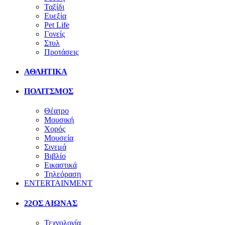
Ταξίδι
Ευεξία
Pet Life
Γονείς
Στυλ
Προτάσεις
ΑΘΛΗΤΙΚΑ
ΠΟΛΙΤΣΜΟΣ
Θέατρο
Μουσική
Χορός
Μουσεία
Σινεμά
Βιβλίο
Εικαστικά
Τηλεόραση
ENTERTAINMENT
22ΟΣ ΑΙΩΝΑΣ
Τεχνολογία