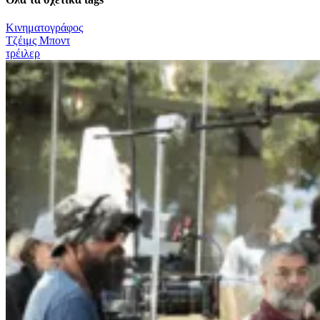
Κινηματογράφος
Τζέιμς Μποντ
τρέιλερ