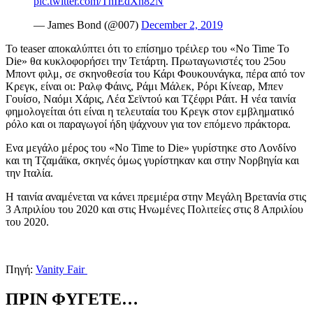
pic.twitter.com/ThIEdXn82N
— James Bond (@007)
December 2, 2019
Το teaser αποκαλύπτει ότι το επίσημο τρέιλερ του «No Time To
Die» θα κυκλοφορήσει την Τετάρτη. Πρωταγωνιστές του 25ου
Μποντ φιλμ, σε σκηνοθεσία του Κάρι Φουκουνάγκα, πέρα από τον
Κρεγκ, είναι οι: Ραλφ Φάινς, Ράμι Μάλεκ, Ρόρι Κίνεαρ, Μπεν
Γουίσο, Ναόμι Χάρις, Λέα Σεϊντού και Τζέφρι Ράιτ. Η νέα ταινία
φημολογείται ότι είναι η τελευταία του Κρεγκ στον εμβληματικό
ρόλο και οι παραγωγοί ήδη ψάχνουν για τον επόμενο πράκτορα.
Ενα μεγάλο μέρος του «No Time to Die» γυρίστηκε στο Λονδίνο
και τη Τζαμάϊκα, σκηνές όμως γυρίστηκαν και στην Νορβηγία και
την Ιταλία.
Η ταινία αναμένεται να κάνει πρεμιέρα στην Μεγάλη Βρετανία στις
3 Απριλίου του 2020 και στις Ηνωμένες Πολιτείες στις 8 Απριλίου
του 2020.
Πηγή:
Vanity Fair
ΠΡΙΝ ΦΥΓΕΤΕ…