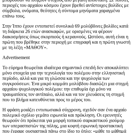
περιοχές του αρχαίου κόσμου έχουν βρεθεί αντίστοιχες βολίδες με
σύμβολα, ονόματα, θεότητες ή σύντομα μηνύματα χαραγμένα
επάνω τους.
Στην Ίππο έχουν εντοπιστεί συνολικά 69 μολύβδινες βολίδες κατά
τη διάρκεια 26 ετών ανασκαφών, με ορισμένες να φέρουν
διακοσμήσεις όπως σκορπιούς ή κεραυνούς. Ωστόσο, αυτή είναι η
πρώτη που βρέθηκε στην περιοχή με επιγραφή και η πρώτη γνωστή
με τη λέξη «ΜΑΘΟΥ».
Advertisement
Το εύρημα θεωρείται ιδιαίτερα σημαντικό επειδή δεν αποκαλύπτει
μόνο στοιχεία για την τεχνολογία του πολέμου στην ελληνιστική
περίοδο, αλλά και για τη γλώσσα και την ψυχολογία των
συγκρούσεων. Ένα μικρό κομμάτι μολύβδου διασώζει μια στιγμή
αρχαίου ψυχολογικού πολέμου: την επιθυμία όχι μόνο να
τραυματίσεις τον αντίπαλο, αλλά και να τον χλευάσεις τη στιγμή
που το βλήμα κατευθύνεται προς το μέρος του.
Η φράση μοιάζει εντυπωσιακά σύγχρονη, σχεδόν σαν ένα αρχαίο
πολεμικό σχόλιο γεμάτο ειρωνεία και πρόκληση. Οι ερευνητές
θεωρούν ότι πρόκειται για μορφή τοπικού σαρκαστικού χιούμορ
των υπερασπιστών της πόλης, μια κοφτή ειρωνική προστακτική
που έγραφε ουσιαστικά πάνω στο ίδιο το όπλο: «μάθε το μάθημά