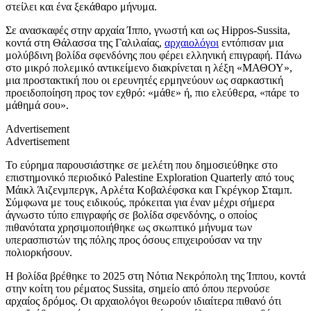
στείλει και ένα ξεκάθαρο μήνυμα.
Σε ανασκαφές στην αρχαία Ίππο, γνωστή και ως Hippos-Sussita,
κοντά στη Θάλασσα της Γαλιλαίας,
αρχαιολόγοι
εντόπισαν μια
μολύβδινη βολίδα σφενδόνης που φέρει ελληνική επιγραφή. Πάνω
στο μικρό πολεμικό αντικείμενο διακρίνεται η λέξη «ΜΑΘΟΥ»,
μια προστακτική που οι ερευνητές ερμηνεύουν ως σαρκαστική
προειδοποίηση προς τον εχθρό: «μάθε» ή, πιο ελεύθερα, «πάρε το
μάθημά σου».
Advertisement
Advertisement
Το εύρημα παρουσιάστηκε σε μελέτη που δημοσιεύθηκε στο
επιστημονικό περιοδικό Palestine Exploration Quarterly από τους
Μάικλ Άιζενμπεργκ, Αρλέτα Κοβαλέφσκα και Γκρέγκορ Σταμπ.
Σύμφωνα με τους ειδικούς, πρόκειται για έναν μέχρι σήμερα
άγνωστο τύπο επιγραφής σε βολίδα σφενδόνης, ο οποίος
πιθανότατα χρησιμοποιήθηκε ως σκωπτικό μήνυμα των
υπερασπιστών της πόλης προς όσους επιχειρούσαν να την
πολιορκήσουν.
Η βολίδα βρέθηκε το 2025 στη Νότια Νεκρόπολη της Ίππου, κοντά
στην κοίτη του ρέματος Sussita, σημείο από όπου περνούσε
αρχαίος δρόμος. Οι αρχαιολόγοι θεωρούν ιδιαίτερα πιθανό ότι