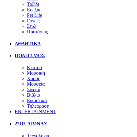
Ταξίδι
Ευεξία
Pet Life
Γονείς
Στυλ
Προτάσεις
ΑΘΛΗΤΙΚΑ
ΠΟΛΙΤΣΜΟΣ
Θέατρο
Μουσική
Χορός
Μουσεία
Σινεμά
Βιβλίο
Εικαστικά
Τηλεόραση
ENTERTAINMENT
22ΟΣ ΑΙΩΝΑΣ
Τεχνολογία