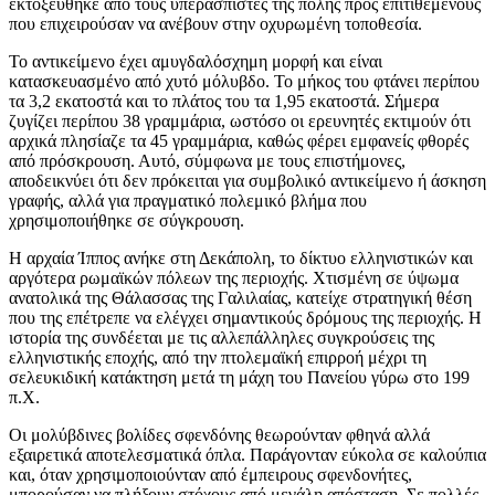
εκτοξεύθηκε από τους υπερασπιστές της πόλης προς επιτιθέμενους
που επιχειρούσαν να ανέβουν στην οχυρωμένη τοποθεσία.
Το αντικείμενο έχει αμυγδαλόσχημη μορφή και είναι
κατασκευασμένο από χυτό μόλυβδο. Το μήκος του φτάνει περίπου
τα 3,2 εκατοστά και το πλάτος του τα 1,95 εκατοστά. Σήμερα
ζυγίζει περίπου 38 γραμμάρια, ωστόσο οι ερευνητές εκτιμούν ότι
αρχικά πλησίαζε τα 45 γραμμάρια, καθώς φέρει εμφανείς φθορές
από πρόσκρουση. Αυτό, σύμφωνα με τους επιστήμονες,
αποδεικνύει ότι δεν πρόκειται για συμβολικό αντικείμενο ή άσκηση
γραφής, αλλά για πραγματικό πολεμικό βλήμα που
χρησιμοποιήθηκε σε σύγκρουση.
Η αρχαία Ίππος ανήκε στη Δεκάπολη, το δίκτυο ελληνιστικών και
αργότερα ρωμαϊκών πόλεων της περιοχής. Χτισμένη σε ύψωμα
ανατολικά της Θάλασσας της Γαλιλαίας, κατείχε στρατηγική θέση
που της επέτρεπε να ελέγχει σημαντικούς δρόμους της περιοχής. Η
ιστορία της συνδέεται με τις αλλεπάλληλες συγκρούσεις της
ελληνιστικής εποχής, από την πτολεμαϊκή επιρροή μέχρι τη
σελευκιδική κατάκτηση μετά τη μάχη του Πανείου γύρω στο 199
π.Χ.
Οι μολύβδινες βολίδες σφενδόνης θεωρούνταν φθηνά αλλά
εξαιρετικά αποτελεσματικά όπλα. Παράγονταν εύκολα σε καλούπια
και, όταν χρησιμοποιούνταν από έμπειρους σφενδονήτες,
μπορούσαν να πλήξουν στόχους από μεγάλη απόσταση. Σε πολλές