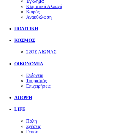
Έγκλημα
Κλιματική Αλλαγή
Καιρός
Ανακύκλωση
ΠΟΛΙΤΙΚΗ
ΚΟΣΜΟΣ
22ΟΣ ΑΙΩΝΑΣ
ΟΙΚΟΝΟΜΙΑ
Ενέργεια
Τουρισμός
Επιχειρήσεις
ΑΠΟΨΗ
LIFE
Πόλη
Σχέσεις
Γεύση