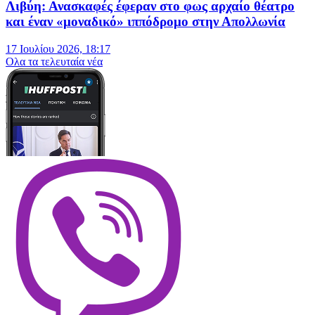
Λιβύη: Ανασκαφές έφεραν στο φως αρχαίο θέατρο
και έναν «μοναδικό» ιππόδρομο στην Απολλωνία
17 Ιουλίου 2026, 18:17
Oλα τα τελευταία νέα