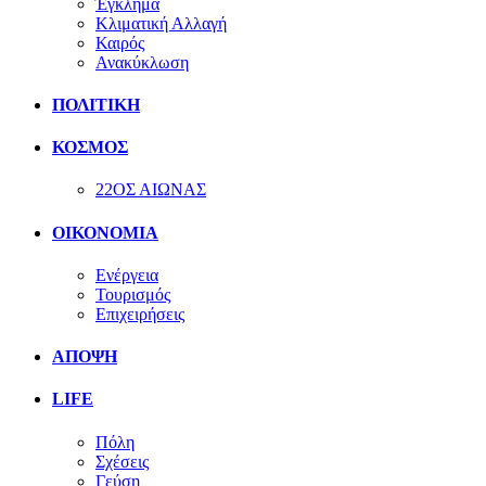
Έγκλημα
Κλιματική Αλλαγή
Καιρός
Ανακύκλωση
ΠΟΛΙΤΙΚΗ
ΚΟΣΜΟΣ
22ΟΣ ΑΙΩΝΑΣ
ΟΙΚΟΝΟΜΙΑ
Ενέργεια
Τουρισμός
Επιχειρήσεις
ΑΠΟΨΗ
LIFE
Πόλη
Σχέσεις
Γεύση