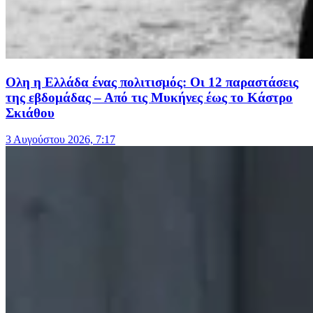
Ολη η Ελλάδα ένας πολιτισμός: Οι 12 παραστάσεις
της εβδομάδας – Από τις Μυκήνες έως το Κάστρο
Σκιάθου
3 Αυγούστου 2026, 7:17