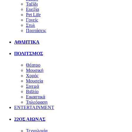
Ταξίδι
Ευεξία
Pet Life
Γονείς
Στυλ
Προτάσεις
ΑΘΛΗΤΙΚΑ
ΠΟΛΙΤΣΜΟΣ
Θέατρο
Μουσική
Χορός
Μουσεία
Σινεμά
Βιβλίο
Εικαστικά
Τηλεόραση
ENTERTAINMENT
22ΟΣ ΑΙΩΝΑΣ
Τεχνολογία