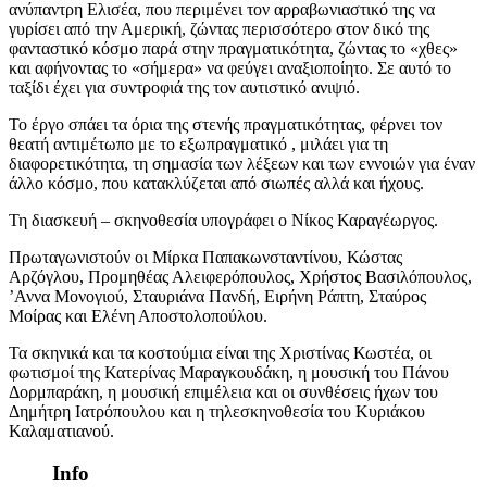
ανύπαντρη Ελισέα, που περιμένει τον αρραβωνιαστικό της να
γυρίσει από την Αμερική, ζώντας περισσότερο στον δικό της
φανταστικό κόσμο παρά στην πραγματικότητα, ζώντας το «χθες»
και αφήνοντας το «σήμερα» να φεύγει αναξιοποίητο. Σε αυτό το
ταξίδι έχει για συντροφιά της τον αυτιστικό ανιψιό.
Το έργο σπάει τα όρια της στενής πραγματικότητας, φέρνει τον
θεατή αντιμέτωπο με το εξωπραγματικό , μιλάει για τη
διαφορετικότητα, τη σημασία των λέξεων και των εννοιών για έναν
άλλο κόσμο, που κατακλύζεται από σιωπές αλλά και ήχους.
Τη διασκευή – σκηνοθεσία υπογράφει ο Νίκος Καραγέωργος.
Πρωταγωνιστούν οι Μίρκα Παπακωνσταντίνου, Κώστας
Αρζόγλου, Προμηθέας Αλειφερόπουλος, Χρήστος Βασιλόπουλος,
’Αννα Μονογιού, Σταυριάνα Πανδή, Ειρήνη Ράπτη, Σταύρος
Μοίρας και Ελένη Αποστολοπούλου.
Τα σκηνικά και τα κοστούμια είναι της Χριστίνας Κωστέα, οι
φωτισμοί της Κατερίνας Μαραγκουδάκη, η μουσική του Πάνου
Δορμπαράκη, η μουσική επιμέλεια και οι συνθέσεις ήχων του
Δημήτρη Ιατρόπουλου και η τηλεσκηνοθεσία του Κυριάκου
Καλαματιανού.
Info