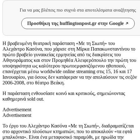
Για να μας βλέπεις πιο συχνά στα αποτελέσματα αναζήτησης
Προσθήκη της huffingtonpost.gr στην Google
Η βραβευμένη θεατρική παράσταση «Με τη Σιωπή» του
Αλεχάντρο Κασόνα, που χάρισε στη Μίρκα Παπακωνσταντίνου το
πρώτο βραβείο γυναικείας ερμηνείας από τις διακρίσεις του
Αθηνοράματος και στον Προμηθέα Αλειφερόπουλο την πρώτη του
υποψηφιότητα ως καλύτερου πρωτοεμφανιζόμενου ηθοποιού,
επανέρχεται μέσω worldwide online streaming στις 15, 16 και 17
Ιανουαρίου, για όσους δεν κατάφεραν να την απολαύσουν τις σεζόν
2006-2008, στο θέατρο Βεάκη.
Η παράσταση ενθουσίασε κοινό και κριτικούς, σημειώνοντας
καθημερινά sold out.
Advertisement
Advertisement
Το έργο του Αλεχάντρο Κασόνα «Με τη Σιωπή», διαδραματίζεται
στο αρχοντικό πλούσιων κτηματιών, που το αποκαλούν «τα εφτά
μπαλκόνια». Είναι ένα μεταφυσικό παραμύθι, με ηρωίδα την