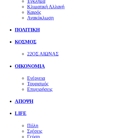
Έγκλημα
Κλιματική Αλλαγή
Καιρός
Ανακύκλωση
ΠΟΛΙΤΙΚΗ
ΚΟΣΜΟΣ
22ΟΣ ΑΙΩΝΑΣ
ΟΙΚΟΝΟΜΙΑ
Ενέργεια
Τουρισμός
Επιχειρήσεις
ΑΠΟΨΗ
LIFE
Πόλη
Σχέσεις
Γεύση