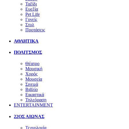
Ταξίδι
Ευεξία
Pet Life
Γονείς
Στυλ
Προτάσεις
ΑΘΛΗΤΙΚΑ
ΠΟΛΙΤΣΜΟΣ
Θέατρο
Μουσική
Χορός
Μουσεία
Σινεμά
Βιβλίο
Εικαστικά
Τηλεόραση
ENTERTAINMENT
22ΟΣ ΑΙΩΝΑΣ
Τεχνολογία