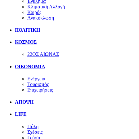
Έγκλημα
Κλιματική Αλλαγή
Καιρός
Ανακύκλωση
ΠΟΛΙΤΙΚΗ
ΚΟΣΜΟΣ
22ΟΣ ΑΙΩΝΑΣ
ΟΙΚΟΝΟΜΙΑ
Ενέργεια
Τουρισμός
Επιχειρήσεις
ΑΠΟΨΗ
LIFE
Πόλη
Σχέσεις
Γεύση