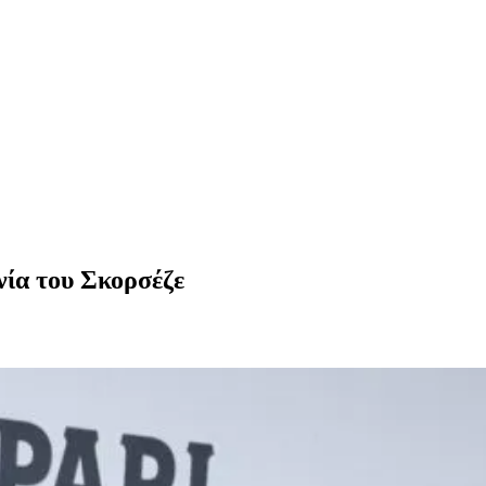
νία του Σκορσέζε