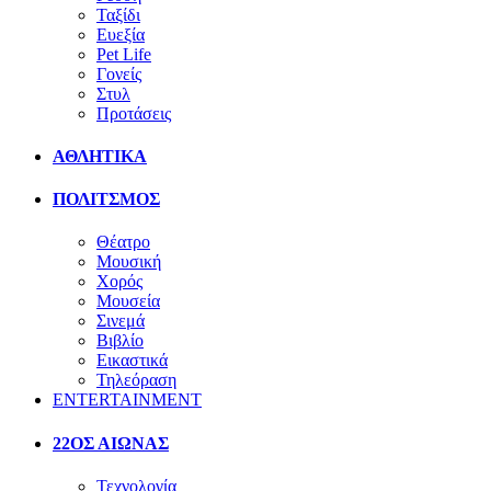
Ταξίδι
Ευεξία
Pet Life
Γονείς
Στυλ
Προτάσεις
ΑΘΛΗΤΙΚΑ
ΠΟΛΙΤΣΜΟΣ
Θέατρο
Μουσική
Χορός
Μουσεία
Σινεμά
Βιβλίο
Εικαστικά
Τηλεόραση
ENTERTAINMENT
22ΟΣ ΑΙΩΝΑΣ
Τεχνολογία