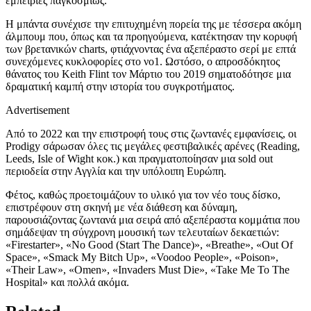
εμπειρίες παγκοσμίως.
Η μπάντα συνέχισε την επιτυχημένη πορεία της με τέσσερα ακόμη
άλμπουμ που, όπως και τα προηγούμενα, κατέκτησαν την κορυφή
των βρετανικών charts, φτιάχνοντας ένα αξεπέραστο σερί με επτά
συνεχόμενες κυκλοφορίες στο νο1. Ωστόσο, ο απροσδόκητος
θάνατος του Keith Flint τον Μάρτιο του 2019 σηματοδότησε μια
δραματική καμπή στην ιστορία του συγκροτήματος.
Advertisement
Από το 2022 και την επιστροφή τους στις ζωντανές εμφανίσεις, οι
Prodigy σάρωσαν όλες τις μεγάλες φεστιβαλικές αρένες (Reading,
Leeds, Isle of Wight κοκ.) και πραγματοποίησαν μια sold out
περιοδεία στην Αγγλία και την υπόλοιπη Ευρώπη.
Φέτος, καθώς προετοιμάζουν το υλικό για τον νέο τους δίσκο,
επιστρέφουν στη σκηνή με νέα διάθεση και δύναμη,
παρουσιάζοντας ζωντανά μια σειρά από αξεπέραστα κομμάτια που
σημάδεψαν τη σύγχρονη μουσική των τελευταίων δεκαετιών:
«Firestarter», «No Good (Start The Dance)», «Breathe», «Out Of
Space», «Smack My Bitch Up», «Voodoo People», «Poison»,
«Their Law», «Omen», «Invaders Must Die», «Take Me To The
Hospital» και πολλά ακόμα.