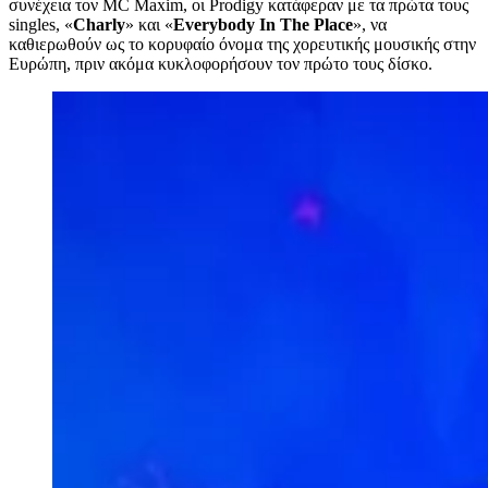
συνέχεια τον MC Maxim, οι Prodigy κατάφεραν με τα πρώτα τους
singles, «
Charly
» και «
Everybody In The Place
», να
καθιερωθούν ως το κορυφαίο όνομα της χορευτικής μουσικής στην
Ευρώπη, πριν ακόμα κυκλοφορήσουν τον πρώτο τους δίσκο.