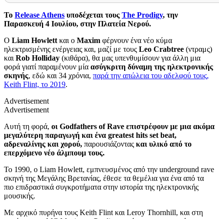
Το
Release Athens
υποδέχεται τους
The Prodigy
, την
Παρασκευή 4 Ιουλίου, στην Πλατεία Νερού.
Ο
Liam Howlett
και ο
Maxim
φέρνουν ένα νέο κύμα
ηλεκτρισμένης ενέργειας και, μαζί με τους
Leo Crabtree
(ντραμς)
και
Rob Holliday
(κιθάρα), θα μας υπενθυμίσουν για άλλη μια
φορά γιατί παραμένουν μία
ασύγκριτη δύναμη της ηλεκτρονικής
σκηνής
, εδώ και 34 χρόνια,
παρά την απώλεια του αδελφού τους,
Keith Flint, το 2019
.
Advertisement
Advertisement
Αυτή τη φορά,
οι Godfathers of Rave επιστρέφουν με μια ακόμα
μεγαλύτερη παραγωγή και ένα greatest hits set beat,
αδρεναλίνης και χορού,
παρουσιάζοντας
και υλικό από το
επερχόμενο νέο άλμπουμ τους.
Το 1990, ο Liam Howlett, εμπνευσμένος από την underground rave
σκηνή της Μεγάλης Βρετανίας, έθεσε τα θεμέλια για ένα από τα
πιο επιδραστικά συγκροτήματα στην ιστορία της ηλεκτρονικής
μουσικής.
Με αρχικό πυρήνα τους Keith Flint και Leroy Thornhill, και στη