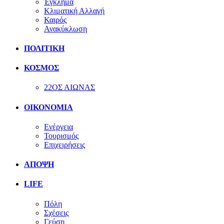
Έγκλημα
Κλιματική Αλλαγή
Καιρός
Ανακύκλωση
ΠΟΛΙΤΙΚΗ
ΚΟΣΜΟΣ
22ΟΣ ΑΙΩΝΑΣ
ΟΙΚΟΝΟΜΙΑ
Ενέργεια
Τουρισμός
Επιχειρήσεις
ΑΠΟΨΗ
LIFE
Πόλη
Σχέσεις
Γεύση