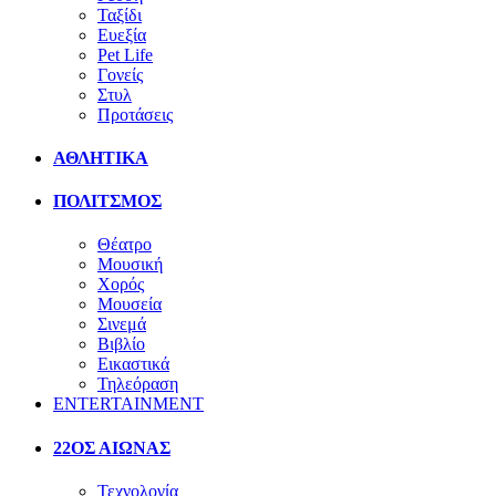
Ταξίδι
Ευεξία
Pet Life
Γονείς
Στυλ
Προτάσεις
ΑΘΛΗΤΙΚΑ
ΠΟΛΙΤΣΜΟΣ
Θέατρο
Μουσική
Χορός
Μουσεία
Σινεμά
Βιβλίο
Εικαστικά
Τηλεόραση
ENTERTAINMENT
22ΟΣ ΑΙΩΝΑΣ
Τεχνολογία