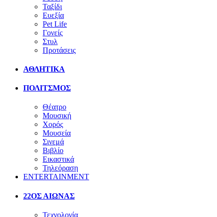
Ταξίδι
Ευεξία
Pet Life
Γονείς
Στυλ
Προτάσεις
ΑΘΛΗΤΙΚΑ
ΠΟΛΙΤΣΜΟΣ
Θέατρο
Μουσική
Χορός
Μουσεία
Σινεμά
Βιβλίο
Εικαστικά
Τηλεόραση
ENTERTAINMENT
22ΟΣ ΑΙΩΝΑΣ
Τεχνολογία