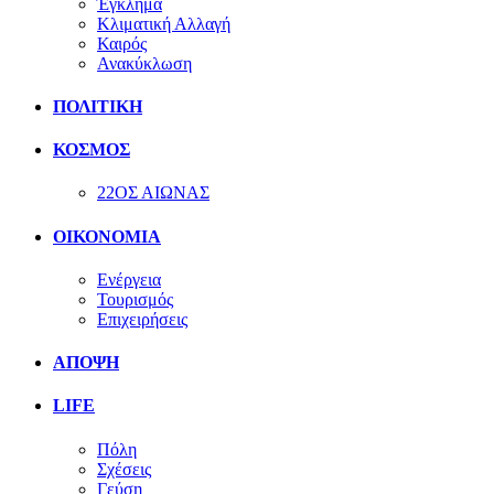
Έγκλημα
Κλιματική Αλλαγή
Καιρός
Ανακύκλωση
ΠΟΛΙΤΙΚΗ
ΚΟΣΜΟΣ
22ΟΣ ΑΙΩΝΑΣ
ΟΙΚΟΝΟΜΙΑ
Ενέργεια
Τουρισμός
Επιχειρήσεις
ΑΠΟΨΗ
LIFE
Πόλη
Σχέσεις
Γεύση