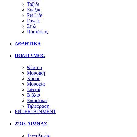
Ταξίδι
Ευεξία
Pet Life
Γονείς
Στυλ
Προτάσεις
ΑΘΛΗΤΙΚΑ
ΠΟΛΙΤΣΜΟΣ
Θέατρο
Μουσική
Χορός
Μουσεία
Σινεμά
Βιβλίο
Εικαστικά
Τηλεόραση
ENTERTAINMENT
22ΟΣ ΑΙΩΝΑΣ
Τεχνολογία