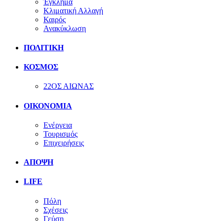
Έγκλημα
Κλιματική Αλλαγή
Καιρός
Ανακύκλωση
ΠΟΛΙΤΙΚΗ
ΚΟΣΜΟΣ
22ΟΣ ΑΙΩΝΑΣ
ΟΙΚΟΝΟΜΙΑ
Ενέργεια
Τουρισμός
Επιχειρήσεις
ΑΠΟΨΗ
LIFE
Πόλη
Σχέσεις
Γεύση