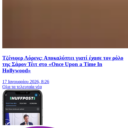
Τζένιφερ Λόρενς: Αποκαλύπτει γιατί έχασε τον ρόλο
της Σάρον Τέιτ στο «Once Upon a Time In
Hollywood»
17 Ιανουαρίου 2026, 8:26
Oλα τα τελευταία νέα