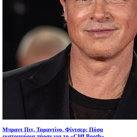
Μπραντ Πιτ, Ταραντίνο, Φίντσερ: Πόσα
εκατομμύρια πήραν για το «Cliff Booth»