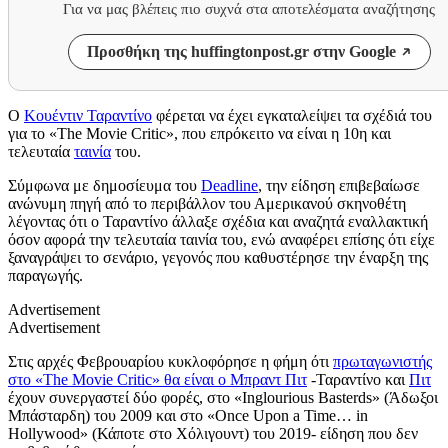
Για να μας βλέπεις πιο συχνά στα αποτελέσματα αναζήτησης
Προσθήκη της huffingtonpost.gr στην Google
Ο
Κουέντιν Ταραντίνο
φέρεται να έχει εγκαταλείψει τα σχέδιά του
για το «The Movie Critic», που επρόκειτο να είναι η 10η και
τελευταία
ταινία
του.
Σύμφωνα με δημοσίευμα του
Deadline
, την είδηση επιβεβαίωσε
ανώνυμη πηγή από το περιβάλλον του Αμερικανού σκηνοθέτη
λέγοντας ότι ο Ταραντίνο άλλαξε σχέδια και αναζητά εναλλακτική
όσον αφορά την τελευταία ταινία του, ενώ αναφέρει επίσης ότι είχε
ξαναγράψει το σενάριο, γεγονός που καθυστέρησε την έναρξη της
παραγωγής.
Advertisement
Advertisement
Στις αρχές Φεβρουαρίου κυκλοφόρησε η φήμη ότι
πρωταγωνιστής
στο «The Movie Critic» θα είναι ο Μπραντ Πιτ
-Ταραντίνο και
Πιτ
έχουν συνεργαστεί δύο φορές, στο «Inglourious Basterds» (Άδωξοι
Μπάσταρδη) του 2009 και στο «Once Upon a Time… in
Hollywood» (Κάποτε στο Χόλιγουντ) του 2019- είδηση που δεν