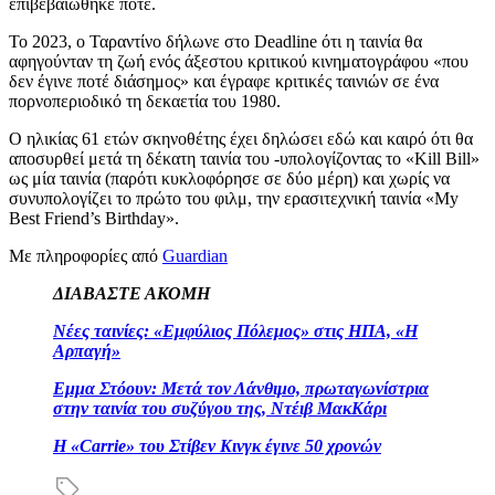
επιβεβαιώθηκε ποτέ.
Το 2023, ο Ταραντίνο δήλωνε στο Deadline ότι η ταινία θα
αφηγούνταν τη ζωή ενός άξεστου κριτικού κινηματογράφου «που
δεν έγινε ποτέ διάσημος» και έγραφε κριτικές ταινιών σε ένα
πορνοπεριοδικό τη δεκαετία του 1980.
Ο ηλικίας 61 ετών σκηνοθέτης έχει δηλώσει εδώ και καιρό ότι θα
αποσυρθεί μετά τη δέκατη ταινία του -υπολογίζοντας το «Kill Bill»
ως μία ταινία (παρότι κυκλοφόρησε σε δύο μέρη) και χωρίς να
συνυπολογίζει το πρώτο του φιλμ, την ερασιτεχνική ταινία «My
Best Friend’s Birthday».
Με πληροφορίες από
Guardian
ΔΙΑΒΑΣΤΕ ΑΚΟΜΗ
Νέες ταινίες: «Εμφύλιος Πόλεμος» στις ΗΠΑ, «Η
Αρπαγή»
Εμμα Στόουν: Μετά τον Λάνθιμο, πρωταγωνίστρια
στην ταινία του συζύγου της, Ντέιβ ΜακΚάρι
H «Carrie» του Στίβεν Κινγκ έγινε 50 χρονών