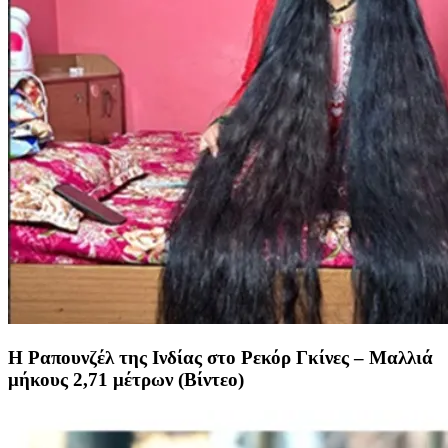
Η Ραπουνζέλ της Ινδίας στο Ρεκόρ Γκίνες – Μαλλιά
μήκους 2,71 μέτρων (Βίντεο)