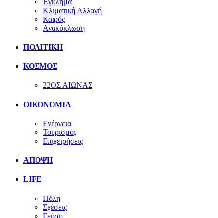
Έγκλημα
Κλιματική Αλλαγή
Καιρός
Ανακύκλωση
ΠΟΛΙΤΙΚΗ
ΚΟΣΜΟΣ
22ΟΣ ΑΙΩΝΑΣ
ΟΙΚΟΝΟΜΙΑ
Ενέργεια
Τουρισμός
Επιχειρήσεις
ΑΠΟΨΗ
LIFE
Πόλη
Σχέσεις
Γεύση