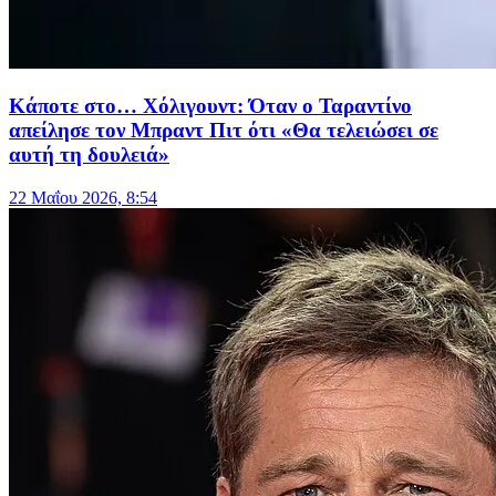
Κάποτε στο… Χόλιγουντ: Όταν ο Ταραντίνο
απείλησε τον Μπραντ Πιτ ότι «Θα τελειώσει σε
αυτή τη δουλειά»
22 Μαΐου 2026, 8:54