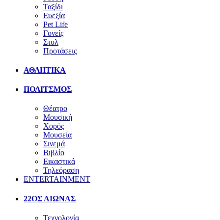
Ταξίδι
Ευεξία
Pet Life
Γονείς
Στυλ
Προτάσεις
ΑΘΛΗΤΙΚΑ
ΠΟΛΙΤΣΜΟΣ
Θέατρο
Μουσική
Χορός
Μουσεία
Σινεμά
Βιβλίο
Εικαστικά
Τηλεόραση
ENTERTAINMENT
22ΟΣ ΑΙΩΝΑΣ
Τεχνολογία