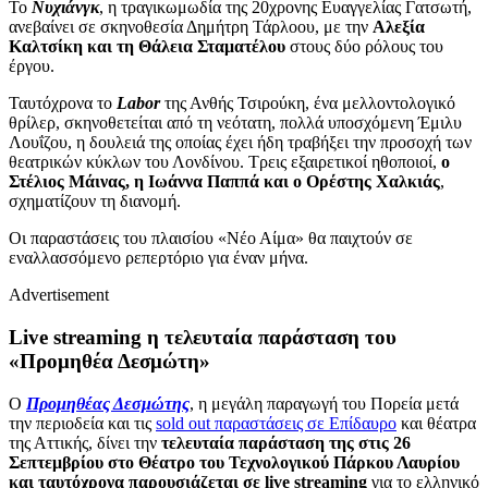
Το
Νυχιάνγκ
, η τραγικωμωδία της 20χρονης Ευαγγελίας Γατσωτή,
ανεβαίνει σε σκηνοθεσία Δημήτρη Τάρλοου, με την
Αλεξία
Καλτσίκη και τη Θάλεια Σταματέλου
στους δύο ρόλους του
έργου.
Ταυτόχρονα το
Labor
της Ανθής Τσιρούκη, ένα μελλοντολογικό
θρίλερ, σκηνοθετείται από τη νεότατη, πολλά υποσχόμενη Έμιλυ
Λουΐζου, η δουλειά της οποίας έχει ήδη τραβήξει την προσοχή των
θεατρικών κύκλων του Λονδίνου. Τρεις εξαιρετικοί ηθοποιοί,
ο
Στέλιος Μάινας, η Ιωάννα Παππά και ο Ορέστης Χαλκιάς
,
σχηματίζουν τη διανομή.
Οι παραστάσεις του πλαισίου «Νέο Αίμα» θα παιχτούν σε
εναλλασσόμενο ρεπερτόριο για έναν μήνα.
Advertisement
Live streaming η τελευταία παράσταση του
«Προμηθέα Δεσμώτη»
Ο
Προμηθέας Δεσμώτης
, η μεγάλη παραγωγή του Πορεία μετά
την περιοδεία και τις
sold out παραστάσεις σε Επίδαυρο
και θέατρα
της Αττικής, δίνει την
τελευταία παράσταση της στις 26
Σεπτεμβρίου στο Θέατρο του Τεχνολoγικού Πάρκου Λαυρίου
και ταυτόχρονα παρουσιάζεται σε live streaming
για το ελληνικό