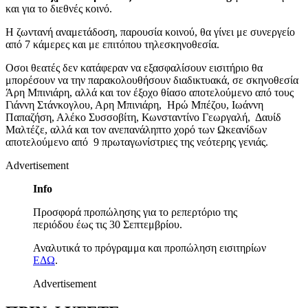
και για το διεθνές κοινό.
Η ζωντανή αναμετάδοση, παρουσία κοινού, θα γίνει με συνεργείο
από 7 κάμερες και με επιτόπου τηλεσκηνοθεσία.
Οσοι θεατές δεν κατάφεραν να εξασφαλίσουν εισιτήριο θα
μπορέσουν να την παρακολουθήσουν διαδικτυακά, σε σκηνοθεσία
Άρη Μπινιάρη, αλλά και τον έξοχο θίασο αποτελούμενο από τους
Γιάννη Στάνκογλου, Αρη Μπινιάρη, Ηρώ Μπέζου, Ιωάννη
Παπαζήση, Αλέκο Συσσοβίτη, Κωνσταντίνο Γεωργαλή, Δαυίδ
Μαλτέζε, αλλά και τον ανεπανάληπτο χορό των Ωκεανίδων
αποτελούμενο από 9 πρωταγωνίστριες της νεότερης γενιάς.
Advertisement
Info
Προσφορά προπώλησης για το ρεπερτόριο της
περιόδου έως τις 30 Σεπτεμβρίου.
Αναλυτικά το πρόγραμμα και προπώληση εισιτηρίων
ΕΔΩ
.
Advertisement