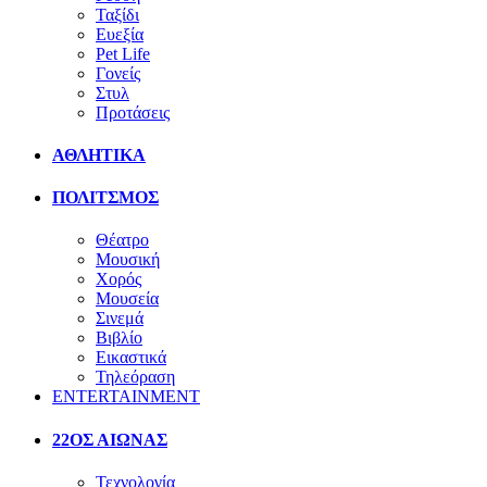
Ταξίδι
Ευεξία
Pet Life
Γονείς
Στυλ
Προτάσεις
ΑΘΛΗΤΙΚΑ
ΠΟΛΙΤΣΜΟΣ
Θέατρο
Μουσική
Χορός
Μουσεία
Σινεμά
Βιβλίο
Εικαστικά
Τηλεόραση
ENTERTAINMENT
22ΟΣ ΑΙΩΝΑΣ
Τεχνολογία