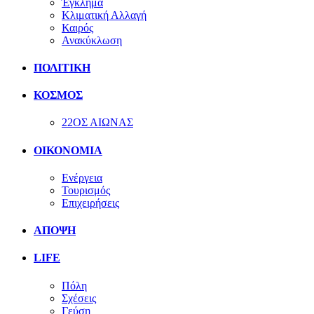
Έγκλημα
Κλιματική Αλλαγή
Καιρός
Ανακύκλωση
ΠΟΛΙΤΙΚΗ
ΚΟΣΜΟΣ
22ΟΣ ΑΙΩΝΑΣ
ΟΙΚΟΝΟΜΙΑ
Ενέργεια
Τουρισμός
Επιχειρήσεις
ΑΠΟΨΗ
LIFE
Πόλη
Σχέσεις
Γεύση