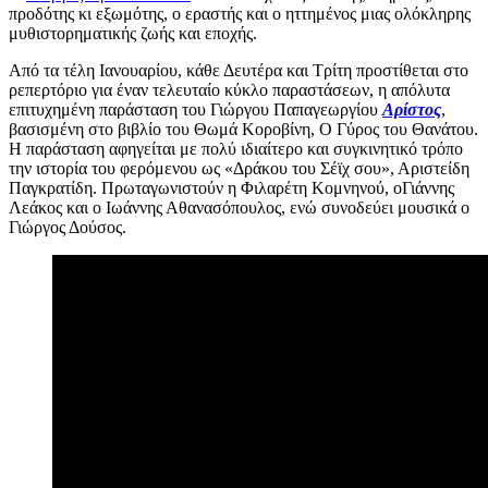
προδότης κι εξωμότης, ο εραστής και ο ηττημένος μιας ολόκληρης
μυθιστορηματικής ζωής και εποχής.
Από τα τέλη Ιανουαρίου, κάθε Δευτέρα και Τρίτη προστίθεται στο
ρεπερτόριο για έναν τελευταίο κύκλο παραστάσεων, η απόλυτα
επιτυχημένη παράσταση του Γιώργου Παπαγεωργίου
Αρίστος
,
βασισμένη στο βιβλίο του Θωμά Κοροβίνη, Ο Γύρος του Θανάτου.
Η παράσταση αφηγείται με πολύ ιδιαίτερο και συγκινητικό τρόπο
την ιστορία του φερόμενου ως «Δράκου του Σέϊχ σου», Αριστείδη
Παγκρατίδη. Πρωταγωνιστούν η Φιλαρέτη Κομνηνού, οΓιάννης
Λεάκος και ο Ιωάννης Αθανασόπουλος, ενώ συνοδεύει μουσικά ο
Γιώργος Δούσος.