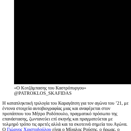
«Ο Κοτζάμπασης του Καστρόπυργου»
@PATROKLOS_SKAFIDAS
Η καταπληκτική τριλογία του Καραγάτση για τον αγώνα του ’21, με
έντονα στοιχεία αυτοβιογραφίας μιας και αναφέρεται στον
προπάππου του Μήτρο Ροδόπουλο, πραγματικό πρόσωπο της
επανάστασης, ζωντανεύει επί σκηνής και πραγματεύεται με
τολμηρό τρόπο τις αρετές αλλά και τα σκοτεινά σημεία του Αγώνα.
Ο
Γιώργος Χριστοδούλου
είναι ο Μίχαλος Ρούσης, ο ήρωας, ο