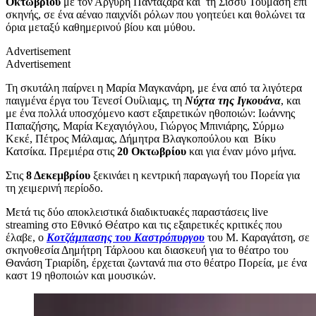
Οκτωβρίου
με τον Αργύρη Πανταζάρα και τη Σίσσυ Τουμάση επί
σκηνής, σε ένα αέναο παιχνίδι ρόλων που γοητεύει και θολώνει τα
όρια μεταξύ καθημερινού βίου και μύθου.
Advertisement
Advertisement
Τη σκυτάλη παίρνει η Μαρία Μαγκανάρη, με ένα από τα λιγότερα
παιγμένα έργα του Τενεσί Ουίλιαμς, τη
Νύχτα της Ιγκουάνα
, και
με ένα πολλά υποσχόμενο καστ εξαιρετικών ηθοποιών: Ιωάννης
Παπαζήσης, Μαρία Κεχαγιόγλου, Γιώργος Μπινιάρης, Σύρμω
Κεκέ, Πέτρος Μάλαμας, Δήμητρα Βλαγκοπούλου και Βίκυ
Κατσίκα. Πρεμιέρα στις
20 Οκτωβρίου
και για έναν μόνο μήνα.
Στις
8 Δεκεμβρίου
ξεκινάει η κεντρική παραγωγή του Πορεία για
τη χειμερινή περίοδο.
Μετά τις δύο αποκλειστικά διαδικτυακές παραστάσεις live
streaming στο Εθνικό Θέατρο και τις εξαιρετικές κριτικές που
έλαβε, ο
Κοτζάμπασης του Καστρόπυργου
του Μ. Καραγάτση, σε
σκηνοθεσία Δημήτρη Τάρλοου και διασκευή για το θέατρο του
Θανάση Τριαρίδη, έρχεται ζωντανά πια στο θέατρο Πορεία, με ένα
καστ 19 ηθοποιών και μουσικών.