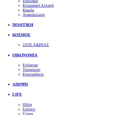
Έγκλημα
Κλιματική Αλλαγή
Καιρός
Ανακύκλωση
ΠΟΛΙΤΙΚΗ
ΚΟΣΜΟΣ
22ΟΣ ΑΙΩΝΑΣ
ΟΙΚΟΝΟΜΙΑ
Ενέργεια
Τουρισμός
Επιχειρήσεις
ΑΠΟΨΗ
LIFE
Πόλη
Σχέσεις
Γεύση