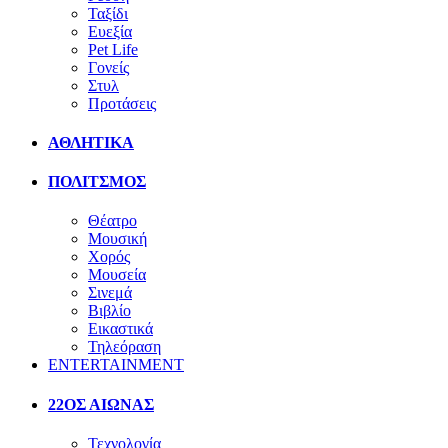
Ταξίδι
Ευεξία
Pet Life
Γονείς
Στυλ
Προτάσεις
ΑΘΛΗΤΙΚΑ
ΠΟΛΙΤΣΜΟΣ
Θέατρο
Μουσική
Χορός
Μουσεία
Σινεμά
Βιβλίο
Εικαστικά
Τηλεόραση
ENTERTAINMENT
22ΟΣ ΑΙΩΝΑΣ
Τεχνολογία