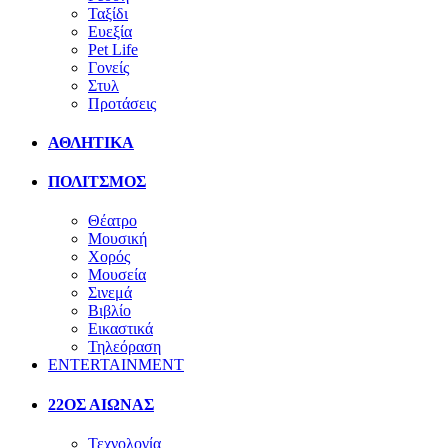
Ταξίδι
Ευεξία
Pet Life
Γονείς
Στυλ
Προτάσεις
ΑΘΛΗΤΙΚΑ
ΠΟΛΙΤΣΜΟΣ
Θέατρο
Μουσική
Χορός
Μουσεία
Σινεμά
Βιβλίο
Εικαστικά
Τηλεόραση
ENTERTAINMENT
22ΟΣ ΑΙΩΝΑΣ
Τεχνολογία