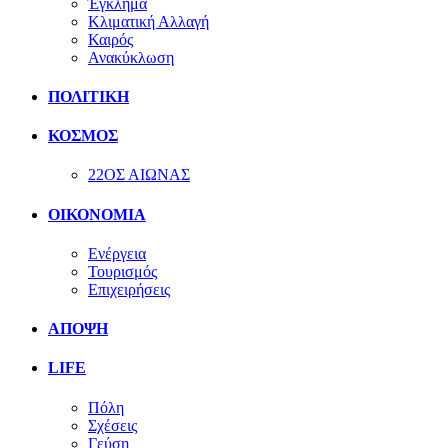
Έγκλημα
Κλιματική Αλλαγή
Καιρός
Ανακύκλωση
ΠΟΛΙΤΙΚΗ
ΚΟΣΜΟΣ
22ΟΣ ΑΙΩΝΑΣ
ΟΙΚΟΝΟΜΙΑ
Ενέργεια
Τουρισμός
Επιχειρήσεις
ΑΠΟΨΗ
LIFE
Πόλη
Σχέσεις
Γεύση