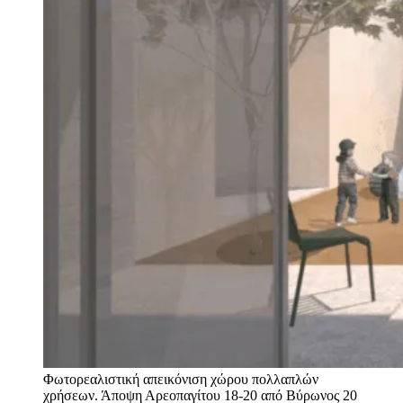
Φωτορεαλιστική απεικόνιση χώρου πολλαπλών
χρήσεων. Άποψη Αρεοπαγίτου 18-20 από Βύρωνος 20