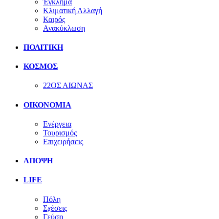
Έγκλημα
Κλιματική Αλλαγή
Καιρός
Ανακύκλωση
ΠΟΛΙΤΙΚΗ
ΚΟΣΜΟΣ
22ΟΣ ΑΙΩΝΑΣ
ΟΙΚΟΝΟΜΙΑ
Ενέργεια
Τουρισμός
Επιχειρήσεις
ΑΠΟΨΗ
LIFE
Πόλη
Σχέσεις
Γεύση