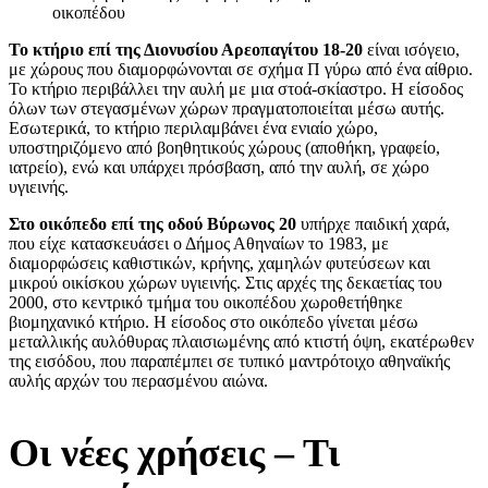
οικοπέδου
Το κτήριο επί της Διονυσίου Αρεοπαγίτου 18-20
είναι ισόγειο,
με χώρους που διαμορφώνονται σε σχήμα Π γύρω από ένα αίθριο.
Το κτήριο περιβάλλει την αυλή με μια στοά-σκίαστρο. Η είσοδος
όλων των στεγασμένων χώρων πραγματοποιείται μέσω αυτής.
Εσωτερικά, το κτήριο περιλαμβάνει ένα ενιαίο χώρο,
υποστηριζόμενο από βοηθητικούς χώρους (αποθήκη, γραφείο,
ιατρείο), ενώ και υπάρχει πρόσβαση, από την αυλή, σε χώρο
υγιεινής.
Στο οικόπεδο επί της οδού Βύρωνος 20
υπήρχε παιδική χαρά,
που είχε κατασκευάσει ο Δήμος Αθηναίων το 1983, με
διαμορφώσεις καθιστικών, κρήνης, χαμηλών φυτεύσεων και
μικρού οικίσκου χώρων υγιεινής. Στις αρχές της δεκαετίας του
2000, στο κεντρικό τμήμα του οικοπέδου χωροθετήθηκε
βιομηχανικό κτήριο. Η είσοδος στο οικόπεδο γίνεται μέσω
μεταλλικής αυλόθυρας πλαισιωμένης από κτιστή όψη, εκατέρωθεν
της εισόδου, που παραπέμπει σε τυπικό μαντρότοιχο αθηναϊκής
αυλής αρχών του περασμένου αιώνα.
Οι νέες χρήσεις – Τι