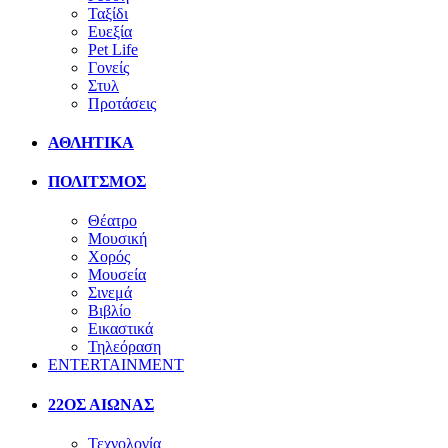
Ταξίδι
Ευεξία
Pet Life
Γονείς
Στυλ
Προτάσεις
ΑΘΛΗΤΙΚΑ
ΠΟΛΙΤΣΜΟΣ
Θέατρο
Μουσική
Χορός
Μουσεία
Σινεμά
Βιβλίο
Εικαστικά
Τηλεόραση
ENTERTAINMENT
22ΟΣ ΑΙΩΝΑΣ
Τεχνολογία