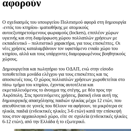
αφορούν
Ο σχεδιασμός του υπουργείου Πολιτισμού αφορά στη δημιουργία
-εντός του κτηρίου- ιματιοθήκης με ατομικούς
αυτοεξυπηρετούμενους φωριαμούς (lockers), επιπλέον χώρων
υγιεινής και στη διαμόρφωση χώρου πολλαπλών χρήσεων με
εκπαιδευτικό – πολιτιστικό χαρακτήρα, για τους επισκέπτες. Οι
νέες χρήσεις καταλαμβάνουν τον υφιστάμενο ενιαίο χώρο του
κτηρίου, αλλά και τους υπάρχοντες διαμορφωμένους βοηθητικούς
χώρους.
Δημιουργείται και πωλητήριο του ΟΔΑΠ, ενώ στην είσοδο
τοποθετείται μονάδα ελέγχου για τους επισκέπτες και τις
αποσκευές τους. Ο χώρος πολλαπλών χρήσεων χωροθετείται στο
πίσω τμήμα του κτηρίου, έχοντας αυτοτέλεια και
εκμεταλλευόμενος το άνοιγμα της στέγης, με θέα προς την
Ακρόπολη. Στις προτεινόμενες χρήσεις, βασική είναι αυτή της
δημιουργικής απασχόλησης παιδιών ηλικίας μέχρι 12 ετών, που
απευθύνεται σε γονείς που θέλουν να αφήσουν, τα μικρότερα σε
ηλικία, παιδιά (ενδεικτικές ηλικίες 3-6 ετών) κατά την επίσκεψή
τους στον αρχαιολογικό χώρο, είτε σε σχολεία (ενδεικτικές ηλικίες
6-12 ετών), από την Ελλάδα ή το εξωτερικό.