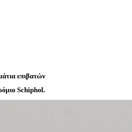
μάτια επιβατών
όμιο Schiphol.