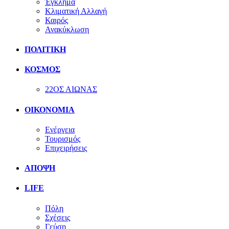
Έγκλημα
Κλιματική Αλλαγή
Καιρός
Ανακύκλωση
ΠΟΛΙΤΙΚΗ
ΚΟΣΜΟΣ
22ΟΣ ΑΙΩΝΑΣ
ΟΙΚΟΝΟΜΙΑ
Ενέργεια
Τουρισμός
Επιχειρήσεις
ΑΠΟΨΗ
LIFE
Πόλη
Σχέσεις
Γεύση