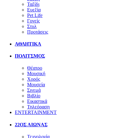
Ταξίδι
Ευεξία
Pet Life
Γονείς
Στυλ
Προτάσεις
ΑΘΛΗΤΙΚΑ
ΠΟΛΙΤΣΜΟΣ
Θέατρο
Μουσική
Χορός
Μουσεία
Σινεμά
Βιβλίο
Εικαστικά
Τηλεόραση
ENTERTAINMENT
22ΟΣ ΑΙΩΝΑΣ
Τεχνολογία