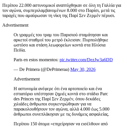
Περίπου 22.000 αστυνομικοί αναπτύχθηκαν σε όλη τη Γαλλία για
τον αγώνα, συμπεριλαμβανομένων 8.000 στο Παρίσι, μετά τις
ταραχές που αμαύρωσαν τη νίκη της Παρί Σεν Ζερμέν πέρυσι.
Advertisement
Οι γραμμές του τραμ του Παρισιού σταμάτησαν και
αρκετοί σταθμοί του μετρό έκλεισαν. Πυρπολήθηκε
ωστόσο και στάση λεωφορείων κοντά στα Ηλύσια
Πεδία.
Paris en estos momentos:
pic.twitter.com/DezJw3a6DD
— De Primera (@DePrimeraa)
May 30, 2026
Advertisement
Η αστυνομία ανέφερε ότι ένα αρτοποιείο και ένα
εστιατόριο υπέστησαν ζημιές κοντά στο στάδιο Parc
des Princes της Παρί Σεν Ζερμέν, όπου δεκάδες
χιλιάδες άνθρωποι συγκεντρώθηκαν για να
παρακολουθήσουν τον αγώνα, αλλά 4.000 έως 5.000
άνθρωποι συνεπλάκησαν με τις δυνάμεις ασφαλείας.
Περίπου 150 άτομα «επιχείρησαν να εισέλθουν από