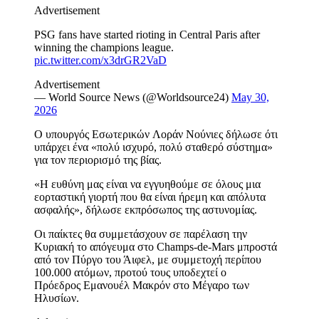
Advertisement
PSG fans have started rioting in Central Paris after
winning the champions league.
pic.twitter.com/x3drGR2VaD
Advertisement
— World Source News (@Worldsource24)
May 30,
2026
Ο υπουργός Εσωτερικών Λοράν Νούνιες δήλωσε ότι
υπάρχει ένα «πολύ ισχυρό, πολύ σταθερό σύστημα»
για τον περιορισμό της βίας.
«Η ευθύνη μας είναι να εγγυηθούμε σε όλους μια
εορταστική γιορτή που θα είναι ήρεμη και απόλυτα
ασφαλής», δήλωσε εκπρόσωπος της αστυνομίας.
Οι παίκτες θα συμμετάσχουν σε παρέλαση την
Κυριακή το απόγευμα στο Champs-de-Mars μπροστά
από τον Πύργο του Άιφελ, με συμμετοχή περίπου
100.000 ατόμων, προτού τους υποδεχτεί ο
Πρόεδρος Εμανουέλ Μακρόν στο Μέγαρο των
Ηλυσίων.