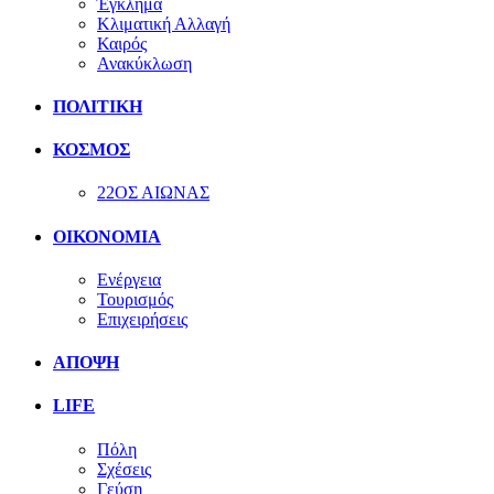
Έγκλημα
Κλιματική Αλλαγή
Καιρός
Ανακύκλωση
ΠΟΛΙΤΙΚΗ
ΚΟΣΜΟΣ
22ΟΣ ΑΙΩΝΑΣ
ΟΙΚΟΝΟΜΙΑ
Ενέργεια
Τουρισμός
Επιχειρήσεις
ΑΠΟΨΗ
LIFE
Πόλη
Σχέσεις
Γεύση