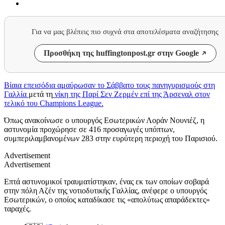
Για να μας βλέπεις πιο συχνά στα αποτελέσματα αναζήτησης
Προσθήκη της huffingtonpost.gr στην Google
Βίαια επεισόδια αμαύρωσαν το Σάββατο τους πανηγυρισμούς στη
Γαλλία
μετά τη
νίκη της Παρί Σεν Ζερμέν επί της Άρσεναλ στον
τελικό του Champions League.
Όπως ανακοίνωσε ο υπουργός Εσωτερικών Λοράν Νουνιέζ, η
αστυνομία προχώρησε σε 416 προσαγωγές υπόπτων,
συμπεριλαμβανομένων 283 στην ευρύτερη περιοχή του Παρισιού.
Advertisement
Advertisement
Επτά αστυνομικοί τραυματίστηκαν, ένας εκ των οποίων σοβαρά
στην πόλη Αζέν της νοτιοδυτικής Γαλλίας, ανέφερε ο υπουργός
Εσωτερικών, ο οποίος καταδίκασε τις «απολύτως απαράδεκτες»
ταραχές.