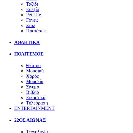
Ταξίδι
Ευεξία
Pet Life
Γονείς
Στυλ
Προτάσεις
ΑΘΛΗΤΙΚΑ
ΠΟΛΙΤΣΜΟΣ
Θέατρο
Μουσική
Χορός
Μουσεία
Σινεμά
Βιβλίο
Εικαστικά
Τηλεόραση
ENTERTAINMENT
22ΟΣ ΑΙΩΝΑΣ
Τεχνολογία