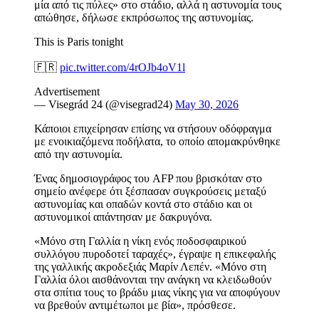
μία από τις πύλες» στο στάδιο, αλλά η αστυνομία τους
απώθησε, δήλωσε εκπρόσωπος της αστυνομίας.
This is Paris tonight
🇫🇷
pic.twitter.com/4rOJb4oV1l
Advertisement
— Visegrád 24 (@visegrad24)
May 30, 2026
Κάποιοι επιχείρησαν επίσης να στήσουν οδόφραγμα
με ενοικιαζόμενα ποδήλατα, το οποίο απομακρύνθηκε
από την αστυνομία.
Ένας δημοσιογράφος του AFP που βρισκόταν στο
σημείο ανέφερε ότι ξέσπασαν συγκρούσεις μεταξύ
αστυνομίας και οπαδών κοντά στο στάδιο και οι
αστυνομικοί απάντησαν με δακρυγόνα.
«Μόνο στη Γαλλία η νίκη ενός ποδοσφαιρικού
συλλόγου πυροδοτεί ταραχές», έγραψε η επικεφαλής
της γαλλικής ακροδεξιάς Μαρίν Λεπέν. «Μόνο στη
Γαλλία όλοι αισθάνονται την ανάγκη να κλειδωθούν
στα σπίτια τους το βράδυ μιας νίκης για να αποφύγουν
να βρεθούν αντιμέτωποι με βία», πρόσθεσε.