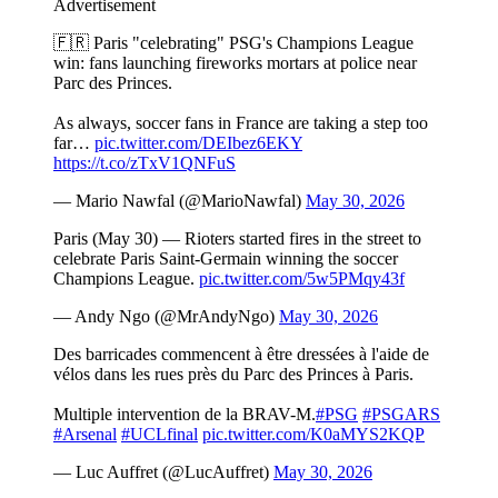
Advertisement
🇫🇷 Paris "celebrating" PSG's Champions League
win: fans launching fireworks mortars at police near
Parc des Princes.
As always, soccer fans in France are taking a step too
far…
pic.twitter.com/DEIbez6EKY
https://t.co/zTxV1QNFuS
— Mario Nawfal (@MarioNawfal)
May 30, 2026
Paris (May 30) — Rioters started fires in the street to
celebrate Paris Saint-Germain winning the soccer
Champions League.
pic.twitter.com/5w5PMqy43f
— Andy Ngo (@MrAndyNgo)
May 30, 2026
Des barricades commencent à être dressées à l'aide de
vélos dans les rues près du Parc des Princes à Paris.
Multiple intervention de la BRAV-M.
#PSG
#PSGARS
#Arsenal
#UCLfinal
pic.twitter.com/K0aMYS2KQP
— Luc Auffret (@LucAuffret)
May 30, 2026