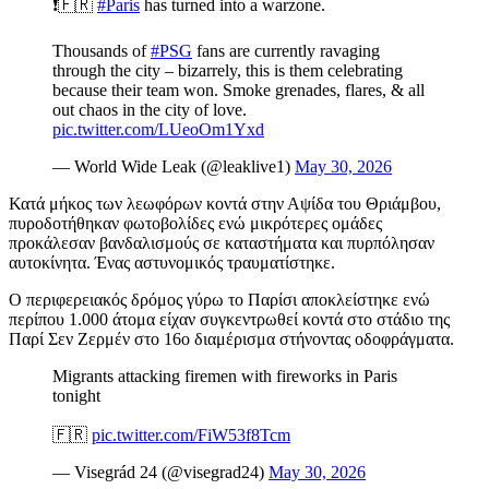
❗️🇫🇷
#Paris
has turned into a warzone.
Thousands of
#PSG
fans are currently ravaging
through the city – bizarrely, this is them celebrating
because their team won. Smoke grenades, flares, & all
out chaos in the city of love.
pic.twitter.com/LUeoOm1Yxd
— World Wide Leak (@leaklive1)
May 30, 2026
Κατά μήκος των λεωφόρων κοντά στην Αψίδα του Θριάμβου,
πυροδοτήθηκαν φωτοβολίδες ενώ μικρότερες ομάδες
προκάλεσαν βανδαλισμούς σε καταστήματα και πυρπόλησαν
αυτοκίνητα. Ένας αστυνομικός τραυματίστηκε.
Ο περιφερειακός δρόμος γύρω το Παρίσι αποκλείστηκε ενώ
περίπου 1.000 άτομα είχαν συγκεντρωθεί κοντά στο στάδιο της
Παρί Σεν Ζερμέν στο 16ο διαμέρισμα στήνοντας οδοφράγματα.
Migrants attacking firemen with fireworks in Paris
tonight
🇫🇷
pic.twitter.com/FiW53f8Tcm
— Visegrád 24 (@visegrad24)
May 30, 2026