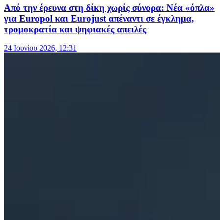
Από την έρευνα στη δίκη χωρίς σύνορα: Νέα «όπλα»
για Europol και Eurojust απέναντι σε έγκλημα,
τρομοκρατία και ψηφιακές απειλές
24 Ιουνίου 2026, 12:31