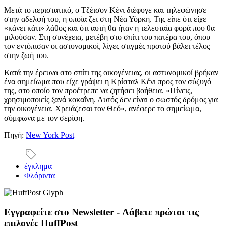
Μετά το περιστατικό, ο Τζέισον Κένι διέφυγε και τηλεφώνησε
στην αδελφή του, η οποία ζει στη Νέα Υόρκη. Της είπε ότι είχε
«κάνει κάτι» λάθος και ότι αυτή θα ήταν η τελευταία φορά που θα
μιλούσαν. Στη συνέχεια, μετέβη στο σπίτι του πατέρα του, όπου
τον εντόπισαν οι αστυνομικοί, λίγες στιγμές προτού βάλει τέλος
στην ζωή του.
Κατά την έρευνα στο σπίτι της οικογένειας, οι αστυνομικοί βρήκαν
ένα σημείωμα που είχε γράψει η Κρίσταλ Κένι προς τον σύζυγό
της, στο οποίο τον προέτρεπε να ζητήσει βοήθεια. «Πίνεις,
χρησιμοποιείς ξανά κοκαΐνη. Αυτός δεν είναι ο σωστός δρόμος για
την οικογένεια. Χρειάζεσαι τον Θεό», ανέφερε το σημείωμα,
σύμφωνα με τον σερίφη.
Πηγή:
New York Post
έγκλημα
Φλόριντα
Εγγραφείτε στο Newsletter - Λάβετε πρώτοι τις
επιλογές HuffPost