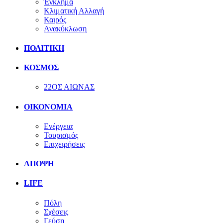
Έγκλημα
Κλιματική Αλλαγή
Καιρός
Ανακύκλωση
ΠΟΛΙΤΙΚΗ
ΚΟΣΜΟΣ
22ΟΣ ΑΙΩΝΑΣ
ΟΙΚΟΝΟΜΙΑ
Ενέργεια
Τουρισμός
Επιχειρήσεις
ΑΠΟΨΗ
LIFE
Πόλη
Σχέσεις
Γεύση