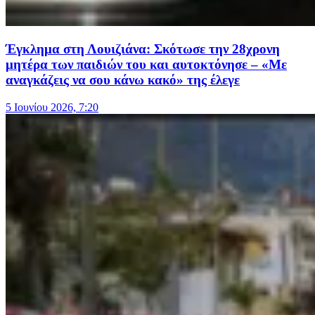
Έγκλημα στη Λουιζιάνα: Σκότωσε την 28χρονη
μητέρα των παιδιών του και αυτοκτόνησε – «Με
αναγκάζεις να σου κάνω κακό» της έλεγε
5 Ιουνίου 2026, 7:20