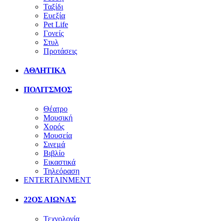
Ταξίδι
Ευεξία
Pet Life
Γονείς
Στυλ
Προτάσεις
ΑΘΛΗΤΙΚΑ
ΠΟΛΙΤΣΜΟΣ
Θέατρο
Μουσική
Χορός
Μουσεία
Σινεμά
Βιβλίο
Εικαστικά
Τηλεόραση
ENTERTAINMENT
22ΟΣ ΑΙΩΝΑΣ
Τεχνολογία