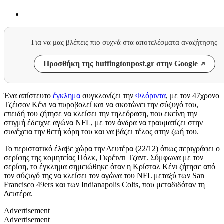
Για να μας βλέπεις πιο συχνά στα αποτελέσματα αναζήτησης
Προσθήκη της huffingtonpost.gr στην Google
Ένα απίστευτο
έγκλημα
συγκλονίζει την
Φλόριντα
, με τον 47χρονο
Τζέισον Κένι να πυροβολεί και να σκοτώνει την σύζυγό του,
επειδή του ζήτησε να κλείσει την τηλεόραση, που εκείνη την
στιγμή έδειχνε αγώνα NFL, με τον άνδρα να τραυματίζει στην
συνέχεια την θετή κόρη του και να βάζει τέλος στην ζωή του.
Το περιστατικό έλαβε χώρα την Δευτέρα (22/12) όπως περιγράφει ο
σερίφης της κομητείας Πόλκ, Γκρέιντι Τζαντ. Σύμφωνα με τον
σερίφη, το έγκλημα σημειώθηκε όταν η Κρίσταλ Κένι ζήτησε από
τον σύζυγό της να κλείσει τον αγώνα του NFL μεταξύ των San
Francisco 49ers και των Indianapolis Colts, που μεταδιδόταν τη
Δευτέρα.
Advertisement
Advertisement