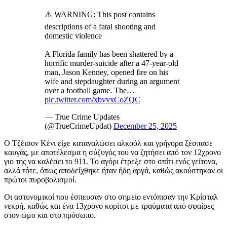
⚠️ WARNING: This post contains
descriptions of a fatal shooting and
domestic violence
A Florida family has been shattered by a
horrific murder-suicide after a 47-year-old
man, Jason Kenney, opened fire on his
wife and stepdaughter during an argument
over a football game. The…
pic.twitter.com/xbvvxCoZQC
— True Crime Updates
(@TrueCrimeUpdat)
December 25, 2025
Ο Τζέισον Κένι είχε καταναλώσει αλκοόλ και γρήγορα ξέσπασε
καυγάς, με αποτέλεσμα η σύζυγός του να ζητήσει από τον 12χρονο
γιο της να καλέσει το 911. Το αγόρι έτρεξε στο σπίτι ενός γείτονα,
αλλά τότε, όπως αποδείχθηκε ήταν ήδη αργά, καθώς ακούστηκαν οι
πρώτοι πυροβολισμοί.
Οι αστυνομικοί που έσπευσαν στο σημείο εντόπισαν την Κρίσταλ
νεκρή, καθώς και ένα 13χρονο κορίτσι με τραύματα από σφαίρες
στον ώμο και στο πρόσωπο.