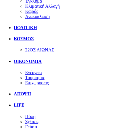
Έγκλημα
Κλιματική Αλλαγή
Καιρός
Ανακύκλωση
ΠΟΛΙΤΙΚΗ
ΚΟΣΜΟΣ
22ΟΣ ΑΙΩΝΑΣ
ΟΙΚΟΝΟΜΙΑ
Ενέργεια
Τουρισμός
Επιχειρήσεις
ΑΠΟΨΗ
LIFE
Πόλη
Σχέσεις
Γεύση