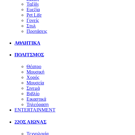
Ταξίδι
Ευεξία
Pet Life
Γονείς
Στυλ
Προτάσεις
ΑΘΛΗΤΙΚΑ
ΠΟΛΙΤΣΜΟΣ
Θέατρο
Μουσική
Χορός
Μουσεία
Σινεμά
Βιβλίο
Εικαστικά
Τηλεόραση
ENTERTAINMENT
22ΟΣ ΑΙΩΝΑΣ
Τεχνολογία