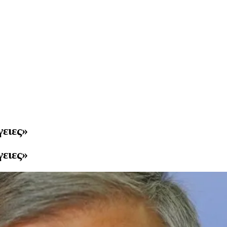
γειες»
γειες»