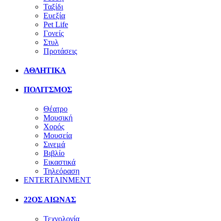
Ταξίδι
Ευεξία
Pet Life
Γονείς
Στυλ
Προτάσεις
ΑΘΛΗΤΙΚΑ
ΠΟΛΙΤΣΜΟΣ
Θέατρο
Μουσική
Χορός
Μουσεία
Σινεμά
Βιβλίο
Εικαστικά
Τηλεόραση
ENTERTAINMENT
22ΟΣ ΑΙΩΝΑΣ
Τεχνολογία