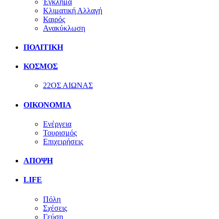
Έγκλημα
Κλιματική Αλλαγή
Καιρός
Ανακύκλωση
ΠΟΛΙΤΙΚΗ
ΚΟΣΜΟΣ
22ΟΣ ΑΙΩΝΑΣ
ΟΙΚΟΝΟΜΙΑ
Ενέργεια
Τουρισμός
Επιχειρήσεις
ΑΠΟΨΗ
LIFE
Πόλη
Σχέσεις
Γεύση