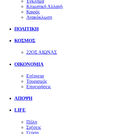
Έγκλημα
Κλιματική Αλλαγή
Καιρός
Ανακύκλωση
ΠΟΛΙΤΙΚΗ
ΚΟΣΜΟΣ
22ΟΣ ΑΙΩΝΑΣ
ΟΙΚΟΝΟΜΙΑ
Ενέργεια
Τουρισμός
Επιχειρήσεις
ΑΠΟΨΗ
LIFE
Πόλη
Σχέσεις
Γεύση