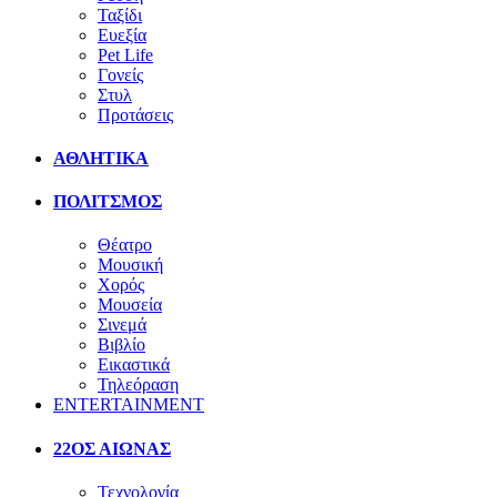
Ταξίδι
Ευεξία
Pet Life
Γονείς
Στυλ
Προτάσεις
ΑΘΛΗΤΙΚΑ
ΠΟΛΙΤΣΜΟΣ
Θέατρο
Μουσική
Χορός
Μουσεία
Σινεμά
Βιβλίο
Εικαστικά
Τηλεόραση
ENTERTAINMENT
22ΟΣ ΑΙΩΝΑΣ
Τεχνολογία