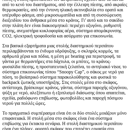
από το κενό του διαστήματος, από την έλλειψη πίεσης, από ακραίες
θερμοκρασίες, από την έντονη ηλιακή ακτινοβολία στο ορατό και
υπέρυθρο φάσμα, από μικροσωματίδια και από τη συσσώρευση
διοξειδίου του άνθρακα μέσα στο κράνος. Γι’ αυτό και το σακίδιο
στην πλάτη δεν είναι διακοσμητικό: περιέχει οξυγόνο, ρυθμιστή
πίεσης, ανεμιστήρα κυκλοφορίας αέρα, σύστημα απομάκρυνσης
CO2, ηλεκτρική τροφοδοσία και ασύρματο για επικοινωνία.
Στα βασικά εξαρτήματα μιας στολής διαστημικού περιπάτου
περιλαμβάνονται το ένδυμα υδρόψυξης, ο σκληρός κορμός, τα
αρθρωτά χέρια και πόδια, η μέση με bearing για περιστροφή, τα
γάντια με θερμαντήρες στα δάχτυλα, οι μπότες, το κράνος-
φυσαλίδα πίεσης, η προστατευτική ζελατίνα, το αντηλιακό visor, το
σύστημα επικοινωνίας τύπου “Snoopy Cap”, ο σάκος με νερό για
πόση, το βιοϊατρικό σύστημα παρακολούθησης και φυσικά το
backpack ζωτικής υποστήριξης. Στις στολές μέσα στο σκάφος,
αντίστοιχα, βρίσκουμε κράνος, γάντια, σύστημα παροχής οξυγόνου,
ψύξη με νερό, αλεξίπτωτο ή εξοπλισμό διάσωσης όπου απαιτείται,
σχεδία, ραδιόφωνο επιβίωσης, φωτοβολίδες και παροχή πόσιμου
νερού για πολλές ώρες.
Το πραγματικό συμπέρασμα είναι ότι οι δύο στολές μοιάζουν μόνο
επιφανειακά. Η στολή μέσα στο σκάφος είναι ένα σύστημα
επιβίωσης για έκτακτα σενάρια. Η στολή διαστημικού περιπάτου
είναι ένα πλήρες, φορητό σκάφος που επιτρέπει εργασία στο