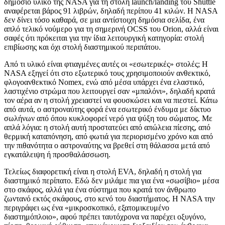
δημόσιο υλικό της NASA για τη στολή launch/landing του Shuttle
αναφέρεται βάρος 91 λιβρών, δηλαδή περίπου 41 κιλών. Η NASA
δεν δίνει τόσο καθαρά, σε μια αντίστοιχη δημόσια σελίδα, ένα
απλό τελικό νούμερο για τη σημερινή OCSS του Orion, αλλά είναι
σαφές ότι πρόκειται για την ίδια λειτουργική κατηγορία: στολή
επιβίωσης και όχι στολή διαστημικού περιπάτου.
Από τι υλικό είναι φτιαγμένες αυτές οι «εσωτερικές» στολές; Η
NASA εξηγεί ότι στο εξωτερικό τους χρησιμοποιούν ανθεκτικό,
φλογοανθεκτικό Nomex, ενώ από μέσα υπάρχει ένα ελαστικό,
λαστιχένιο στρώμα που λειτουργεί σαν «μπαλόνι», δηλαδή κρατά
τον αέρα αν η στολή χρειαστεί να φουσκώσει και να πιεστεί. Κάτω
από αυτά, ο αστροναύτης φορά ένα εσωτερικό ένδυμα με δίκτυο
σωλήνων από όπου κυκλοφορεί νερό για ψύξη του σώματος. Με
απλά λόγια: η στολή αυτή προστατεύει από απώλεια πίεσης, από
θερμική καταπόνηση, από φωτιά για περιορισμένο χρόνο και από
την πιθανότητα ο αστροναύτης να βρεθεί στη θάλασσα μετά από
εγκατάλειψη ή προσθαλάσσωση.
Τελείως διαφορετική είναι η στολή EVA, δηλαδή η στολή για
διαστημικό περίπατο. Εδώ δεν μιλάμε πια για ένα «σωσίβιο» μέσα
στο σκάφος, αλλά για ένα σύστημα που κρατά τον άνθρωπο
ζωντανό εκτός σκάφους, στο κενό του διαστήματος. Η NASA την
περιγράφει ως ένα «μικροσκοπικό, εξατομικευμένο
διαστημόπλοιο», αφού πρέπει ταυτόχρονα να παρέχει οξυγόνο,