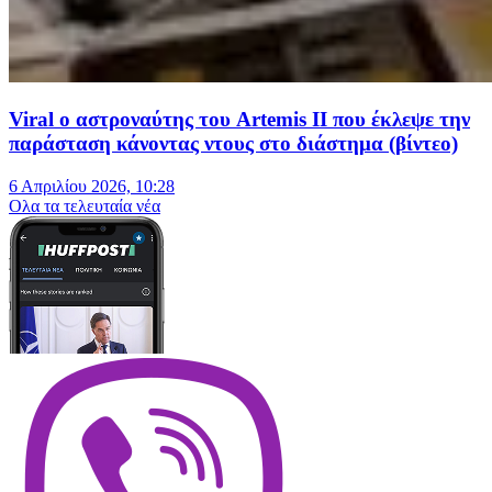
Viral ο αστροναύτης του Artemis II που έκλεψε την
παράσταση κάνοντας ντους στο διάστημα (βίντεο)
6 Απριλίου 2026, 10:28
Oλα τα τελευταία νέα