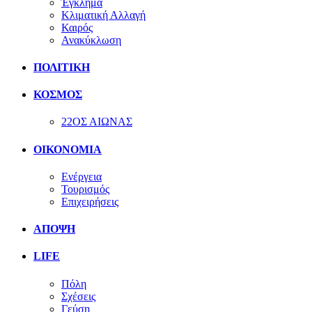
Έγκλημα
Κλιματική Αλλαγή
Καιρός
Ανακύκλωση
ΠΟΛΙΤΙΚΗ
ΚΟΣΜΟΣ
22ΟΣ ΑΙΩΝΑΣ
ΟΙΚΟΝΟΜΙΑ
Ενέργεια
Τουρισμός
Επιχειρήσεις
ΑΠΟΨΗ
LIFE
Πόλη
Σχέσεις
Γεύση