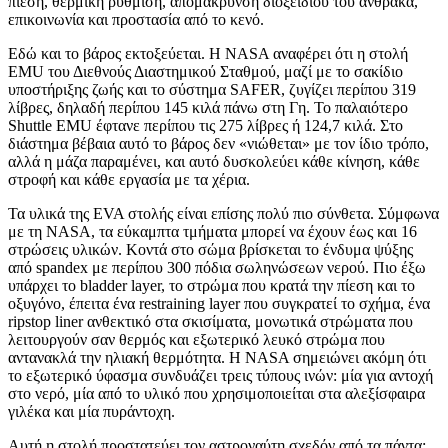
πίεση, θερμική ρύθμιση, απομάκρυνση διοξειδίου του άνθρακα,
επικοινωνία και προστασία από το κενό.
Εδώ και το βάρος εκτοξεύεται. Η NASA αναφέρει ότι η στολή
EMU του Διεθνούς Διαστημικού Σταθμού, μαζί με το σακίδιο
υποστήριξης ζωής και το σύστημα SAFER, ζυγίζει περίπου 319
λίβρες, δηλαδή περίπου 145 κιλά πάνω στη Γη. Το παλαιότερο
Shuttle EMU έφτανε περίπου τις 275 λίβρες ή 124,7 κιλά. Στο
διάστημα βέβαια αυτό το βάρος δεν «νιώθεται» με τον ίδιο τρόπο,
αλλά η μάζα παραμένει, και αυτό δυσκολεύει κάθε κίνηση, κάθε
στροφή και κάθε εργασία με τα χέρια.
Τα υλικά της EVA στολής είναι επίσης πολύ πιο σύνθετα. Σύμφωνα
με τη NASA, τα εύκαμπτα τμήματα μπορεί να έχουν έως και 16
στρώσεις υλικών. Κοντά στο σώμα βρίσκεται το ένδυμα ψύξης
από spandex με περίπου 300 πόδια σωληνώσεων νερού. Πιο έξω
υπάρχει το bladder layer, το στρώμα που κρατά την πίεση και το
οξυγόνο, έπειτα ένα restraining layer που συγκρατεί το σχήμα, ένα
ripstop liner ανθεκτικό στα σκισίματα, μονωτικά στρώματα που
λειτουργούν σαν θερμός και εξωτερικό λευκό στρώμα που
αντανακλά την ηλιακή θερμότητα. Η NASA σημειώνει ακόμη ότι
το εξωτερικό ύφασμα συνδυάζει τρεις τύπους ινών: μία για αντοχή
στο νερό, μία από το υλικό που χρησιμοποιείται στα αλεξίσφαιρα
γιλέκα και μία πυράντοχη.
Αυτή η στολή προστατεύει τον αστροναύτη σχεδόν από τα πάντα: