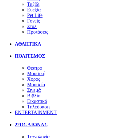
Ταξίδι
Ευεξία
Pet Life
Γονείς
Στυλ
Προτάσεις
ΑΘΛΗΤΙΚΑ
ΠΟΛΙΤΣΜΟΣ
Θέατρο
Μουσική
Χορός
Μουσεία
Σινεμά
Βιβλίο
Εικαστικά
Τηλεόραση
ENTERTAINMENT
22ΟΣ ΑΙΩΝΑΣ
Τεχνολογία