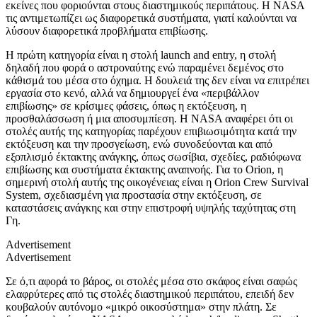
εκείνες που φοριούνται στους διαστημικούς περιπάτους. Η NASA
τις αντιμετωπίζει ως διαφορετικά συστήματα, γιατί καλούνται να
λύσουν διαφορετικά προβλήματα επιβίωσης.
Η πρώτη κατηγορία είναι η στολή launch and entry, η στολή
δηλαδή που φορά ο αστροναύτης ενώ παραμένει δεμένος στο
κάθισμά του μέσα στο όχημα. Η δουλειά της δεν είναι να επιτρέπει
εργασία στο κενό, αλλά να δημιουργεί ένα «περιβάλλον
επιβίωσης» σε κρίσιμες φάσεις, όπως η εκτόξευση, η
προσθαλάσσωση ή μια αποσυμπίεση. Η NASA αναφέρει ότι οι
στολές αυτής της κατηγορίας παρέχουν επιβιωσιμότητα κατά την
εκτόξευση και την προσγείωση, ενώ συνοδεύονται και από
εξοπλισμό έκτακτης ανάγκης, όπως σωσίβια, σχεδίες, ραδιόφωνα
επιβίωσης και συστήματα έκτακτης αναπνοής. Για το Orion, η
σημερινή στολή αυτής της οικογένειας είναι η Orion Crew Survival
System, σχεδιασμένη για προστασία στην εκτόξευση, σε
καταστάσεις ανάγκης και στην επιστροφή υψηλής ταχύτητας στη
Γη.
Advertisement
Advertisement
Σε ό,τι αφορά το βάρος, οι στολές μέσα στο σκάφος είναι σαφώς
ελαφρύτερες από τις στολές διαστημικού περιπάτου, επειδή δεν
κουβαλούν αυτόνομο «μικρό οικοσύστημα» στην πλάτη. Σε