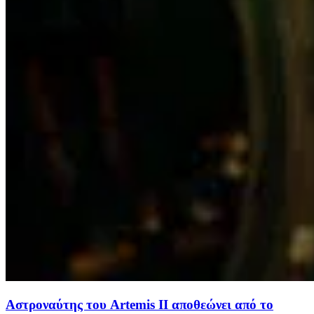
Αστροναύτης του Artemis II αποθεώνει από το