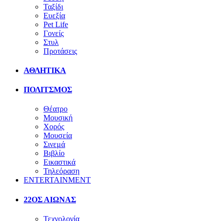
Ταξίδι
Ευεξία
Pet Life
Γονείς
Στυλ
Προτάσεις
ΑΘΛΗΤΙΚΑ
ΠΟΛΙΤΣΜΟΣ
Θέατρο
Μουσική
Χορός
Μουσεία
Σινεμά
Βιβλίο
Εικαστικά
Τηλεόραση
ENTERTAINMENT
22ΟΣ ΑΙΩΝΑΣ
Τεχνολογία