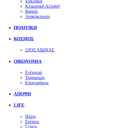
Έγκλημα
Κλιματική Αλλαγή
Καιρός
Ανακύκλωση
ΠΟΛΙΤΙΚΗ
ΚΟΣΜΟΣ
22ΟΣ ΑΙΩΝΑΣ
ΟΙΚΟΝΟΜΙΑ
Ενέργεια
Τουρισμός
Επιχειρήσεις
ΑΠΟΨΗ
LIFE
Πόλη
Σχέσεις
Γεύση