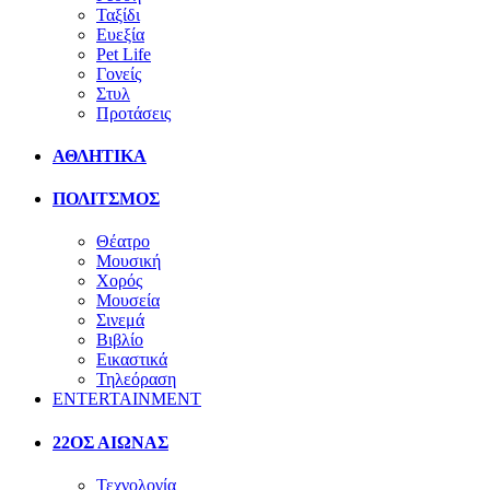
Ταξίδι
Ευεξία
Pet Life
Γονείς
Στυλ
Προτάσεις
ΑΘΛΗΤΙΚΑ
ΠΟΛΙΤΣΜΟΣ
Θέατρο
Μουσική
Χορός
Μουσεία
Σινεμά
Βιβλίο
Εικαστικά
Τηλεόραση
ENTERTAINMENT
22ΟΣ ΑΙΩΝΑΣ
Τεχνολογία