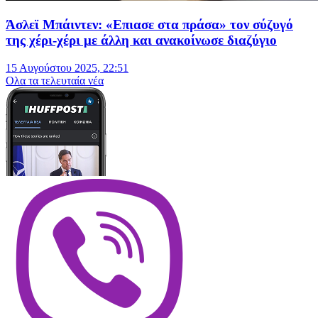
Άσλεϊ Μπάιντεν: «Επιασε στα πράσα» τον σύζυγό
της χέρι-χέρι με άλλη και ανακοίνωσε διαζύγιο
15 Αυγούστου 2025, 22:51
Oλα τα τελευταία νέα