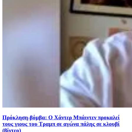
Πρόκληση-βόμβα: Ο Χάντερ Μπάιντεν προκαλεί
τους γιους του Τραμπ σε αγώνα πάλης σε κλουβί
(βίντεο)