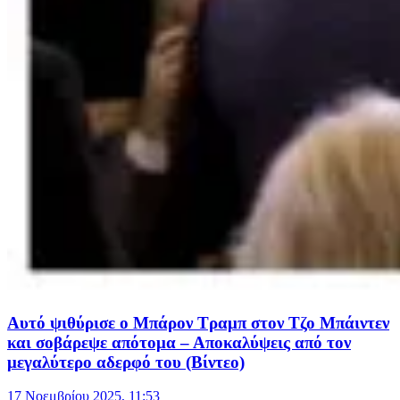
Αυτό ψιθύρισε ο Μπάρον Τραμπ στον Τζο Μπάιντεν
και σοβάρεψε απότομα – Αποκαλύψεις από τον
μεγαλύτερο αδερφό του (Βίντεο)
17 Νοεμβρίου 2025, 11:53