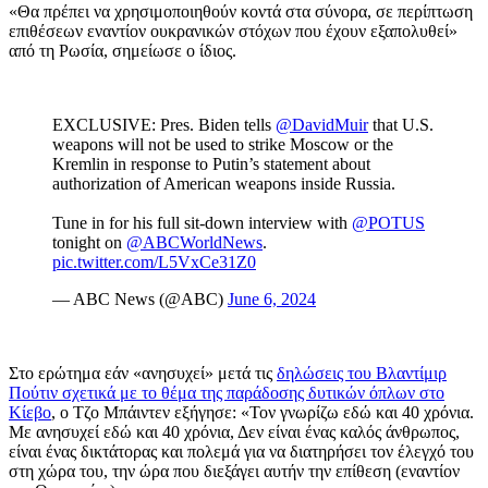
«Θα πρέπει να χρησιμοποιηθούν κοντά στα σύνορα, σε περίπτωση
επιθέσεων εναντίον ουκρανικών στόχων που έχουν εξαπολυθεί»
από τη Ρωσία, σημείωσε ο ίδιος.
EXCLUSIVE: Pres. Biden tells
@DavidMuir
that U.S.
weapons will not be used to strike Moscow or the
Kremlin in response to Putin’s statement about
authorization of American weapons inside Russia.
Tune in for his full sit-down interview with
@POTUS
tonight on
@ABCWorldNews
.
pic.twitter.com/L5VxCe31Z0
— ABC News (@ABC)
June 6, 2024
Στο ερώτημα εάν «ανησυχεί» μετά τις
δηλώσεις του Βλαντίμιρ
Πούτιν σχετικά με το θέμα της παράδοσης δυτικών όπλων στο
Κίεβο
, ο Τζο Μπάιντεν εξήγησε: «Τον γνωρίζω εδώ και 40 χρόνια.
Με ανησυχεί εδώ και 40 χρόνια, Δεν είναι ένας καλός άνθρωπος,
είναι ένας δικτάτορας και πολεμά για να διατηρήσει τον έλεγχό του
στη χώρα του, την ώρα που διεξάγει αυτήν την επίθεση (εναντίον