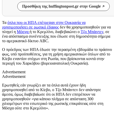
Προσθήκη της huffingtonpost.gr στην Google
Τα
όπλα που οι ΗΠΑ επέτρεψαν στην Ουκρανία να
χρησιμοποιήσει σε ρωσικό έδαφος
δεν θα χρησιμοποιηθούν για να
πληγεί η
Μόσχα
ή το Κρεμλίνο, διαβεβαιώνει ο
Τζο Μπάιντεν
, σε
ένα απόσπασμα συνέντευξης που έδωσε στη δημοσιότητα σήμερα
το αμερικανικό δίκτυο ABC.
Ο πρόεδρος των ΗΠΑ έδωσε την περασμένη εβδομάδα το πράσινο
φως, υπό προϋποθέσεις, για τη χρήση αμερικανικών όπλων από το
Κίεβο εναντίον στόχων στη Ρωσία, που βρίσκονται κοντά στην
περιοχή του Χαρκόβου (βορειοανατολική Ουκρανία).
Advertisement
Advertisement
Ερωτηθείς εάν γνωρίζει αν τα όπλα αυτά έχουν ήδη
χρησιμοποιηθεί από το Κίεβο, ο Τζο Μπάιντεν δεν απάντησε
άμεσα, όμως διαβεβαίωσε ότι οι ΗΠΑ δεν επιτρέπουν να
χρησιμοποιηθούν «για κάποιο πλήγμα σε απόσταση 300
χιλιομέτρων στο εσωτερικό της ρωσικής επικράτειας ούτε στη
Μόσχα ούτε στο Κρεμλίνο».