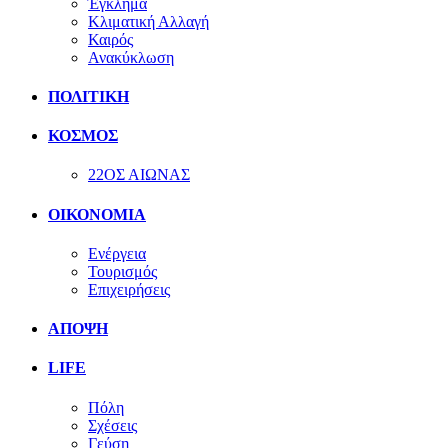
Έγκλημα
Κλιματική Αλλαγή
Καιρός
Ανακύκλωση
ΠΟΛΙΤΙΚΗ
ΚΟΣΜΟΣ
22ΟΣ ΑΙΩΝΑΣ
ΟΙΚΟΝΟΜΙΑ
Ενέργεια
Τουρισμός
Επιχειρήσεις
ΑΠΟΨΗ
LIFE
Πόλη
Σχέσεις
Γεύση