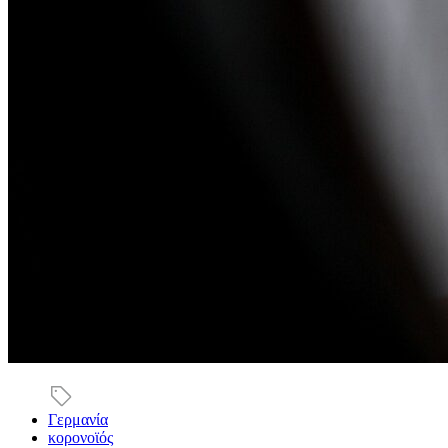
Γερμανία
κορονοϊός