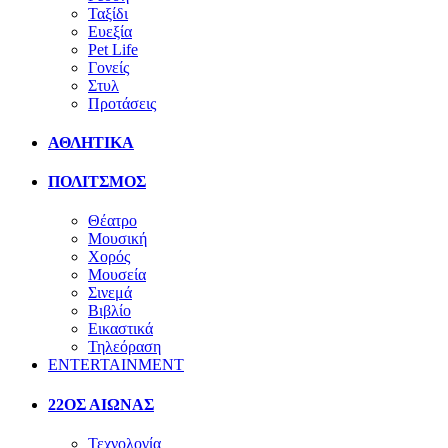
Ταξίδι
Ευεξία
Pet Life
Γονείς
Στυλ
Προτάσεις
ΑΘΛΗΤΙΚΑ
ΠΟΛΙΤΣΜΟΣ
Θέατρο
Μουσική
Χορός
Μουσεία
Σινεμά
Βιβλίο
Εικαστικά
Τηλεόραση
ENTERTAINMENT
22ΟΣ ΑΙΩΝΑΣ
Τεχνολογία