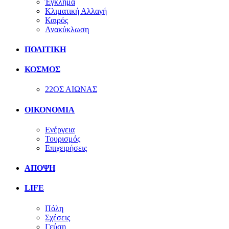
Έγκλημα
Κλιματική Αλλαγή
Καιρός
Ανακύκλωση
ΠΟΛΙΤΙΚΗ
ΚΟΣΜΟΣ
22ΟΣ ΑΙΩΝΑΣ
ΟΙΚΟΝΟΜΙΑ
Ενέργεια
Τουρισμός
Επιχειρήσεις
ΑΠΟΨΗ
LIFE
Πόλη
Σχέσεις
Γεύση