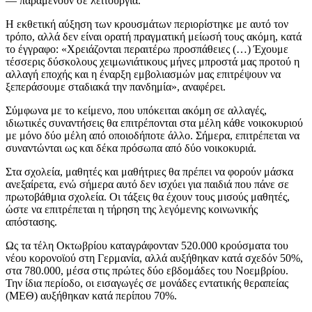
— παραμένουν σε λειτουργία.
Η εκθετική αύξηση των κρουσμάτων περιορίστηκε με αυτό τον
τρόπο, αλλά δεν είναι ορατή πραγματική μείωσή τους ακόμη, κατά
το έγγραφο: «Χρειάζονται περαιτέρω προσπάθειες (…) Έχουμε
τέσσερις δύσκολους χειμωνιάτικους μήνες μπροστά μας προτού η
αλλαγή εποχής και η έναρξη εμβολιασμών μας επιτρέψουν να
ξεπεράσουμε σταδιακά την πανδημία», αναφέρει.
Σύμφωνα με το κείμενο, που υπόκειται ακόμη σε αλλαγές,
ιδιωτικές συναντήσεις θα επιτρέπονται στα μέλη κάθε νοικοκυριού
με μόνο δύο μέλη από οποιοδήποτε άλλο. Σήμερα, επιτρέπεται να
συναντώνται ως και δέκα πρόσωπα από δύο νοικοκυριά.
Στα σχολεία, μαθητές και μαθήτριες θα πρέπει να φορούν μάσκα
ανεξαίρετα, ενώ σήμερα αυτό δεν ισχύει για παιδιά που πάνε σε
πρωτοβάθμια σχολεία. Οι τάξεις θα έχουν τους μισούς μαθητές,
ώστε να επιτρέπεται η τήρηση της λεγόμενης κοινωνικής
απόστασης.
Ως τα τέλη Οκτωβρίου καταγράφονταν 520.000 κρούσματα του
νέου κορονοϊού στη Γερμανία, αλλά αυξήθηκαν κατά σχεδόν 50%,
στα 780.000, μέσα στις πρώτες δύο εβδομάδες του Νοεμβρίου.
Την ίδια περίοδο, οι εισαγωγές σε μονάδες εντατικής θεραπείας
(ΜΕΘ) αυξήθηκαν κατά περίπου 70%.