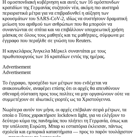
Η ομοσπονδιακή κυβέρνηση και αυτές των 16 ομόσπονδων
κρατιδίων της Γερμανίας συζητούν νέα, ακόμη πιο αυστηρά
περιοριστικά μέτρα για να επιβραδυνθεί η αύξηση των
κρουσμάτων του SARS-CoV-2, ιδίως να συστήσουν δραματική
μείωση του αριθμού των ανθρώπων που θα μπορούν να
συναντώνται σε σπίτια και να επιβάλλουν υποχρεωτική χρήση
μάσκας σε όλους τους μαθητές και τις μαθήτριες, σύμφωνα με
έγγραφο που περιήλθε σε γνώση του Reuters.
Η καγκελάριος Άνγκελα Μέρκελ συναντάται με τους
πρωθυπουργούς των 16 κρατιδίων εντός της ημέρας.
Advertisement
Advertisement
Το έγγραφο, προσχέδιο των μέτρων που ενδέχεται να
ανακοινωθούν, αναφέρει επίσης ότι οι αρχές θα απευθύνουν
σθεναρή σύσταση προς τους πολίτες να μην οργανώνουν ούτε να
συμμετέχουν σε ιδιωτικές γιορτές ως τα Χριστούγεννα.
Νωρίτερα αυτόν τον μήνα, οι αρχές επέβαλαν σειρά μέτρων, τα
οποία ο Τύπος χαρακτήρισε lockdown light, για να ελέγξουν το
δεύτερο κύμα της πανδημίας που πλήττει τη Γερμανία, όπως και
την υπόλοιπη Ευρώπη. Μπαρ κι εστιατόρια έκλεισαν, πάντως
σχολεία και εμπορικά καταστήματα — προς το παρόν τουλάχιστον