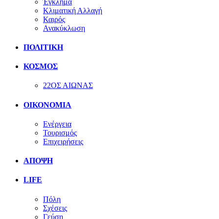
Έγκλημα
Κλιματική Αλλαγή
Καιρός
Ανακύκλωση
ΠΟΛΙΤΙΚΗ
ΚΟΣΜΟΣ
22ΟΣ ΑΙΩΝΑΣ
ΟΙΚΟΝΟΜΙΑ
Ενέργεια
Τουρισμός
Επιχειρήσεις
ΑΠΟΨΗ
LIFE
Πόλη
Σχέσεις
Γεύση