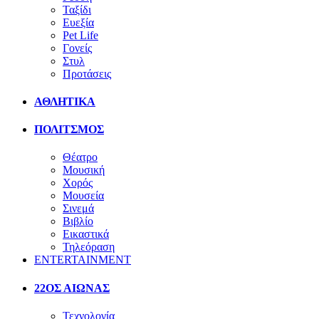
Ταξίδι
Ευεξία
Pet Life
Γονείς
Στυλ
Προτάσεις
ΑΘΛΗΤΙΚΑ
ΠΟΛΙΤΣΜΟΣ
Θέατρο
Μουσική
Χορός
Μουσεία
Σινεμά
Βιβλίο
Εικαστικά
Τηλεόραση
ENTERTAINMENT
22ΟΣ ΑΙΩΝΑΣ
Τεχνολογία