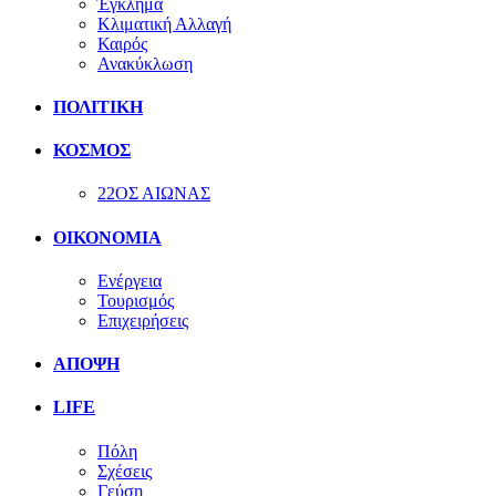
Έγκλημα
Κλιματική Αλλαγή
Καιρός
Ανακύκλωση
ΠΟΛΙΤΙΚΗ
ΚΟΣΜΟΣ
22ΟΣ ΑΙΩΝΑΣ
ΟΙΚΟΝΟΜΙΑ
Ενέργεια
Τουρισμός
Επιχειρήσεις
ΑΠΟΨΗ
LIFE
Πόλη
Σχέσεις
Γεύση