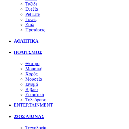
Ταξίδι
Ευεξία
Pet Life
Γονείς
Στυλ
Προτάσεις
ΑΘΛΗΤΙΚΑ
ΠΟΛΙΤΣΜΟΣ
Θέατρο
Μουσική
Χορός
Μουσεία
Σινεμά
Βιβλίο
Εικαστικά
Τηλεόραση
ENTERTAINMENT
22ΟΣ ΑΙΩΝΑΣ
Τεχνολογία