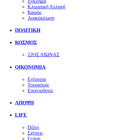
Έγκλημα
Κλιματική Αλλαγή
Καιρός
Ανακύκλωση
ΠΟΛΙΤΙΚΗ
ΚΟΣΜΟΣ
22ΟΣ ΑΙΩΝΑΣ
ΟΙΚΟΝΟΜΙΑ
Ενέργεια
Τουρισμός
Επιχειρήσεις
ΑΠΟΨΗ
LIFE
Πόλη
Σχέσεις
Γεύση