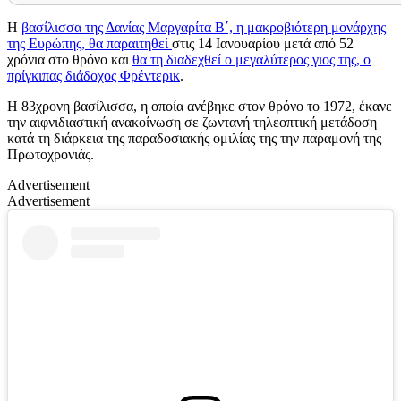
Η
βασίλισσα της Δανίας Μαργαρίτα Β΄, η μακροβιότερη μονάρχης
της Ευρώπης, θα παραιτηθεί
στις 14 Ιανουαρίου μετά από 52
χρόνια στο θρόνο και
θα τη διαδεχθεί ο μεγαλύτερος γιος της, ο
πρίγκιπας διάδοχος Φρέντερικ
.
Η 83χρονη βασίλισσα, η οποία ανέβηκε στον θρόνο το 1972, έκανε
την αιφνιδιαστική ανακοίνωση σε ζωντανή τηλεοπτική μετάδοση
κατά τη διάρκεια της παραδοσιακής ομιλίας της την παραμονή της
Πρωτοχρονιάς.
Advertisement
Advertisement