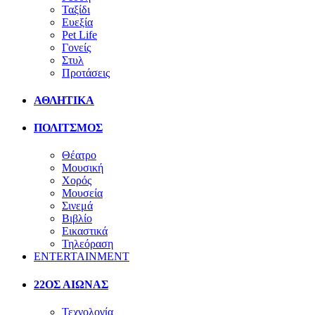
Ταξίδι
Ευεξία
Pet Life
Γονείς
Στυλ
Προτάσεις
ΑΘΛΗΤΙΚΑ
ΠΟΛΙΤΣΜΟΣ
Θέατρο
Μουσική
Χορός
Μουσεία
Σινεμά
Βιβλίο
Εικαστικά
Τηλεόραση
ENTERTAINMENT
22ΟΣ ΑΙΩΝΑΣ
Τεχνολογία