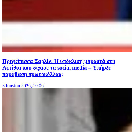
Πριγκίπισσα Σαρλίν: Η υπόκλιση μπροστά στη
Λετίθια που δίχασε τα social media – Υπήρξε
παράβαση πρωτοκόλλου;
3 Ιουνίου 2026, 10:06