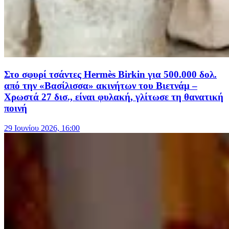
Στο σφυρί τσάντες Hermès Birkin για 500.000 δολ.
από την «Βασίλισσα» ακινήτων του Βιετνάμ –
Χρωστά 27 δισ., είναι φυλακή, γλίτωσε τη θανατική
ποινή
29 Ιουνίου 2026, 16:00