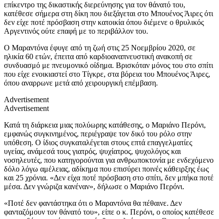
επίκεντρο της δικαστικής διερεύνησης για τον θάνατό του,
κατέθεσε σήμερα στη δίκη που διεξάγεται στο Μπουένος Άιρες ότι
δεν είχε ποτέ πρόσβαση στην κατοικία όπου διέμενε ο θρυλικός
Αργεντινός ούτε επαφή με το περιβάλλον του.
Ο Μαραντόνα έφυγε από τη ζωή στις 25 Νοεμβρίου 2020, σε
ηλικία 60 ετών, έπειτα από καρδιοαναπνευστική ανακοπή σε
συνδυασμό με πνευμονικό οίδημα. Βρισκόταν μόνος του στο σπίτι
που είχε ενοικιαστεί στο Τίγκρε, στα βόρεια του Μπουένος Άιρες,
όπου αναρρωνε μετά από χειρουργική επέμβαση.
Advertisement
Advertisement
Κατά τη διάρκεια μιας πολύωρης κατάθεσης, ο Μαριάνο Περόνι,
εμφανώς συγκινημένος, περιέγραψε τον δικό του ρόλο στην
υπόθεση. Ο ίδιος συγκαταλέγεται στους επτά επαγγελματίες
υγείας, ανάμεσά τους γιατρός, ψυχίατρος, ψυχολόγος και
νοσηλευτές, που κατηγορούνται για ανθρωποκτονία με ενδεχόμενο
δόλο λόγω αμέλειας, αδίκημα που επισύρει ποινές κάθειρξης έως
και 25 χρόνια. «Δεν είχα ποτέ πρόσβαση στο σπίτι, δεν μπήκα ποτέ
μέσα. Δεν γνώριζα κανέναν», δήλωσε ο Μαριάνο Περόνι.
«Ποτέ δεν φαντάστηκα ότι ο Μαραντόνα θα πέθαινε. Δεν
φανταζόμουν τον θάνατό του», είπε ο κ. Περόνι, ο οποίος κατέθεσε