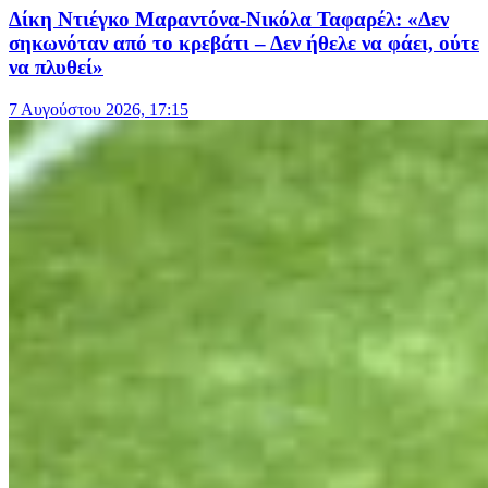
Δίκη Ντιέγκο Μαραντόνα-Νικόλα Ταφαρέλ: «Δεν
σηκωνόταν από το κρεβάτι – Δεν ήθελε να φάει, ούτε
να πλυθεί»
7 Αυγούστου 2026, 17:15