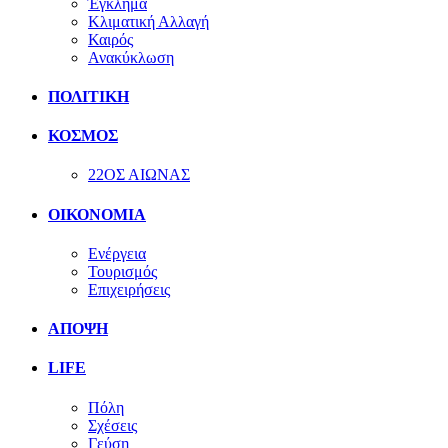
Έγκλημα
Κλιματική Αλλαγή
Καιρός
Ανακύκλωση
ΠΟΛΙΤΙΚΗ
ΚΟΣΜΟΣ
22ΟΣ ΑΙΩΝΑΣ
ΟΙΚΟΝΟΜΙΑ
Ενέργεια
Τουρισμός
Επιχειρήσεις
ΑΠΟΨΗ
LIFE
Πόλη
Σχέσεις
Γεύση