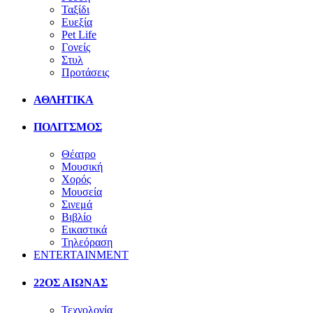
Ταξίδι
Ευεξία
Pet Life
Γονείς
Στυλ
Προτάσεις
ΑΘΛΗΤΙΚΑ
ΠΟΛΙΤΣΜΟΣ
Θέατρο
Μουσική
Χορός
Μουσεία
Σινεμά
Βιβλίο
Εικαστικά
Τηλεόραση
ENTERTAINMENT
22ΟΣ ΑΙΩΝΑΣ
Τεχνολογία