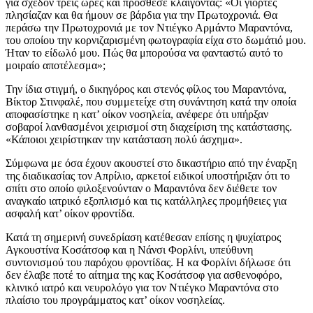
για σχεδόν τρεις ώρες και πρόσθεσε κλαίγοντας: «Οι γιορτές
πλησίαζαν και θα ήμουν σε βάρδια για την Πρωτοχρονιά. Θα
περάσω την Πρωτοχρονιά με τον Ντιέγκο Αρμάντο Μαραντόνα,
του οποίου την κορνιζαρισμένη φωτογραφία είχα στο δωμάτιό μου.
Ήταν το είδωλό μου. Πώς θα μπορούσα να φανταστώ αυτό το
μοιραίο αποτέλεσμα»;
Την ίδια στιγμή, ο δικηγόρος και στενός φίλος του Μαραντόνα,
Βίκτορ Στινφαλέ, που συμμετείχε στη συνάντηση κατά την οποία
αποφασίστηκε η κατ’ οίκον νοσηλεία, ανέφερε ότι υπήρξαν
σοβαροί λανθασμένοι χειρισμοί στη διαχείριση της κατάστασης.
«Κάποιοι χειρίστηκαν την κατάσταση πολύ άσχημα».
Σύμφωνα με όσα έχουν ακουστεί στο δικαστήριο από την έναρξη
της διαδικασίας τον Απρίλιο, αρκετοί ειδικοί υποστήριξαν ότι το
σπίτι στο οποίο φιλοξενούνταν ο Μαραντόνα δεν διέθετε τον
αναγκαίο ιατρικό εξοπλισμό και τις κατάλληλες προμήθειες για
ασφαλή κατ’ οίκον φροντίδα.
Κατά τη σημερινή συνεδρίαση κατέθεσαν επίσης η ψυχίατρος
Αγκουστίνα Κοσάτσοφ και η Νάνσι Φορλίνι, υπεύθυνη
συντονισμού του παρόχου φροντίδας. Η κα Φορλίνι δήλωσε ότι
δεν έλαβε ποτέ το αίτημα της κας Κοσάτσοφ για ασθενοφόρο,
κλινικό ιατρό και νευρολόγο για τον Ντιέγκο Μαραντόνα στο
πλαίσιο του προγράμματος κατ’ οίκον νοσηλείας.