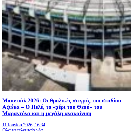
Μουντιάλ 2026: Οι θρυλικές στιγμές του σταδίου
Αζτέκα – Ο Πελέ, το «χέρι του Θεού» του
Μαραντόνα και η μεγάλη ανακαίνιση
11 Ιουνίου 2026, 16:34
Oλα τα τελευταία νέα