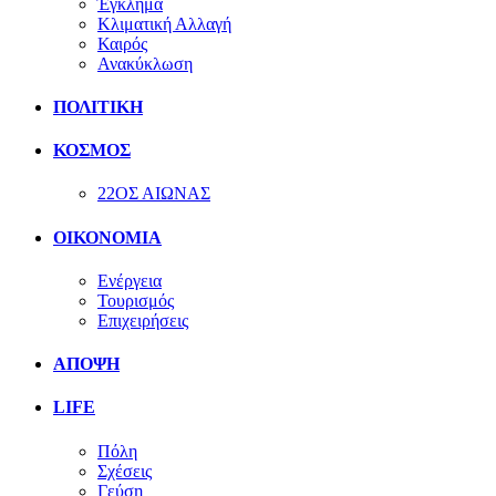
Έγκλημα
Κλιματική Αλλαγή
Καιρός
Ανακύκλωση
ΠΟΛΙΤΙΚΗ
ΚΟΣΜΟΣ
22ΟΣ ΑΙΩΝΑΣ
ΟΙΚΟΝΟΜΙΑ
Ενέργεια
Τουρισμός
Επιχειρήσεις
ΑΠΟΨΗ
LIFE
Πόλη
Σχέσεις
Γεύση