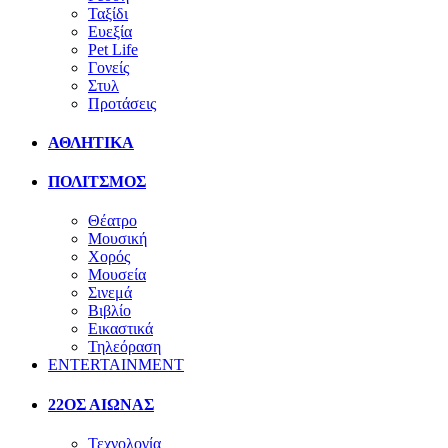
Ταξίδι
Ευεξία
Pet Life
Γονείς
Στυλ
Προτάσεις
ΑΘΛΗΤΙΚΑ
ΠΟΛΙΤΣΜΟΣ
Θέατρο
Μουσική
Χορός
Μουσεία
Σινεμά
Βιβλίο
Εικαστικά
Τηλεόραση
ENTERTAINMENT
22ΟΣ ΑΙΩΝΑΣ
Τεχνολογία