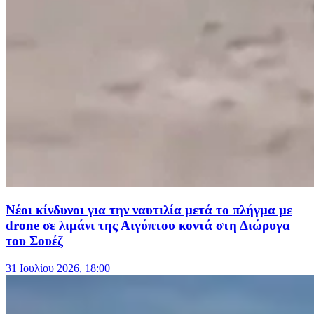
Νέοι κίνδυνοι για την ναυτιλία μετά το πλήγμα με
drone σε λιμάνι της Αιγύπτου κοντά στη Διώρυγα
του Σουέζ
31 Ιουλίου 2026, 18:00