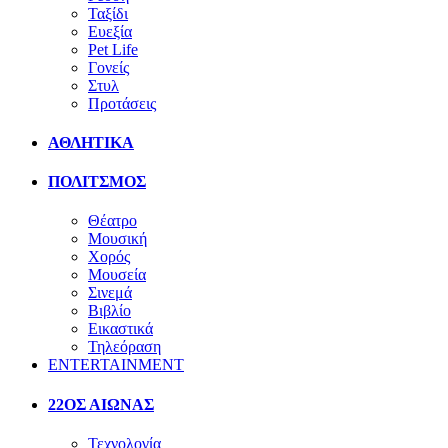
Ταξίδι
Ευεξία
Pet Life
Γονείς
Στυλ
Προτάσεις
ΑΘΛΗΤΙΚΑ
ΠΟΛΙΤΣΜΟΣ
Θέατρο
Μουσική
Χορός
Μουσεία
Σινεμά
Βιβλίο
Εικαστικά
Τηλεόραση
ENTERTAINMENT
22ΟΣ ΑΙΩΝΑΣ
Τεχνολογία