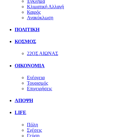
Έγκλημα
Κλιματική Αλλαγή
Καιρός
Ανακύκλωση
ΠΟΛΙΤΙΚΗ
ΚΟΣΜΟΣ
22ΟΣ ΑΙΩΝΑΣ
ΟΙΚΟΝΟΜΙΑ
Ενέργεια
Τουρισμός
Επιχειρήσεις
ΑΠΟΨΗ
LIFE
Πόλη
Σχέσεις
Γεύση