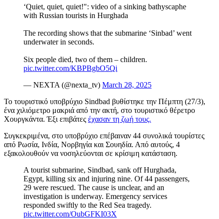
‘Quiet, quiet, quiet!": video of a sinking bathyscaphe
with Russian tourists in Hurghada
The recording shows that the submarine ‘Sinbad’ went
underwater in seconds.
Six people died, two of them – children.
pic.twitter.com/KBPBgbO5Qi
— NEXTA (@nexta_tv)
March 28, 2025
Το τουριστικό υποβρύχιο Sindbad βυθίστηκε την Πέμπτη (27/3),
ένα χιλιόμετρο μακριά από την ακτή, στο τουριστικό θέρετρο
Χουργκάντα. Έξι επιβάτες
έχασαν τη ζωή τους.
Συγκεκριμένα, στο υποβρύχιο επέβαιναν 44 συνολικά τουρίστες
από Ρωσία, Ινδία, Νορβηγία και Σουηδία. Από αυτούς, 4
εξακολουθούν να νοσηλεύονται σε κρίσιμη κατάσταση.
A tourist submarine, Sindbad, sank off Hurghada,
Egypt, killing six and injuring nine. Of 44 passengers,
29 were rescued. The cause is unclear, and an
investigation is underway. Emergency services
responded swiftly to the Red Sea tragedy.
pic.twitter.com/OubGFKI03X