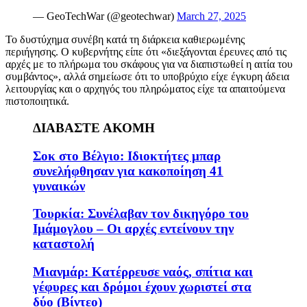
— GeoTechWar (@geotechwar)
March 27, 2025
Το δυστύχημα συνέβη κατά τη διάρκεια καθιερωμένης
περιήγησης. Ο κυβερνήτης είπε ότι «διεξάγονται έρευνες από τις
αρχές με το πλήρωμα του σκάφους για να διαπιστωθεί η αιτία του
συμβάντος», αλλά σημείωσε ότι το υποβρύχιο είχε έγκυρη άδεια
λειτουργίας και ο αρχηγός του πληρώματος είχε τα απαιτούμενα
πιστοποιητικά.
ΔΙΑΒΑΣΤΕ ΑΚΟΜΗ
Σοκ στο Βέλγιο: Ιδιοκτήτες μπαρ
συνελήφθησαν για κακοποίηση 41
γυναικών
Τουρκία: Συνέλαβαν τον δικηγόρο του
Ιμάμογλου – Οι αρχές εντείνουν την
καταστολή
Μιανμάρ: Κατέρρευσε ναός, σπίτια και
γέφυρες και δρόμοι έχουν χωριστεί στα
δύο (Βίντεο)