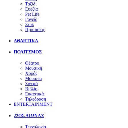
Ταξίδι
Ευεξία
Pet Life
Γονείς
Στυλ
Προτάσεις
ΑΘΛΗΤΙΚΑ
ΠΟΛΙΤΣΜΟΣ
Θέατρο
Μουσική
Χορός
Μουσεία
Σινεμά
Βιβλίο
Εικαστικά
Τηλεόραση
ENTERTAINMENT
22ΟΣ ΑΙΩΝΑΣ
Τεχνολογία