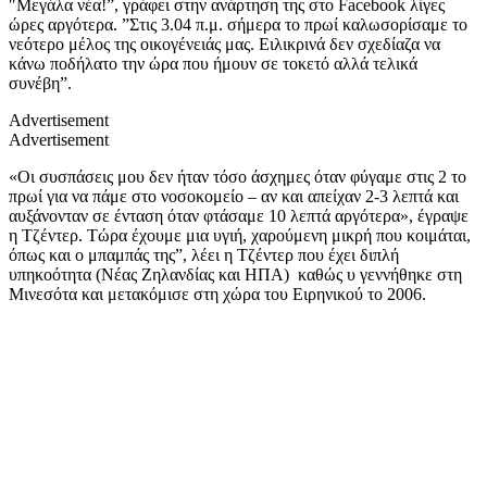
″Μεγάλα νέα!”, γράφει στην ανάρτηση της στο Facebook λίγες
ώρες αργότερα. ”Στις 3.04 π.μ. σήμερα το πρωί καλωσορίσαμε το
νεότερο μέλος της οικογένειάς μας. Ειλικρινά δεν σχεδίαζα να
κάνω ποδήλατο την ώρα που ήμουν σε τοκετό αλλά τελικά
συνέβη”.
Advertisement
Advertisement
«Οι συσπάσεις μου δεν ήταν τόσο άσχημες όταν φύγαμε στις 2 το
πρωί για να πάμε στο νοσοκομείο – αν και απείχαν 2-3 λεπτά και
αυξάνονταν σε ένταση όταν φτάσαμε 10 λεπτά αργότερα», έγραψε
η Τζέντερ. Τώρα έχουμε μια υγιή, χαρούμενη μικρή που κοιμάται,
όπως και ο μπαμπάς της”, λέει η Τζέντερ που έχει διπλή
υπηκοότητα (Νέας Ζηλανδίας και ΗΠΑ) καθώς υ γεννήθηκε στη
Μινεσότα και μετακόμισε στη χώρα του Ειρηνικού το 2006.