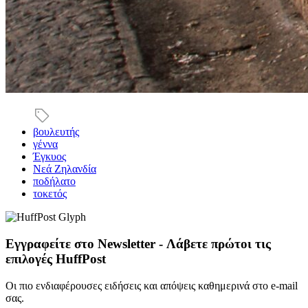
βουλευτής
γέννα
Έγκυος
Νεά Ζηλανδία
ποδήλατο
τοκετός
Εγγραφείτε στο Newsletter - Λάβετε πρώτοι τις
επιλογές HuffPost
Οι πιο ενδιαφέρουσες ειδήσεις και απόψεις καθημερινά στο e-mail
σας.