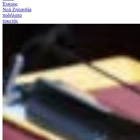
Έγκυος
Νεά Ζηλανδία
ποδήλατο
τοκετός