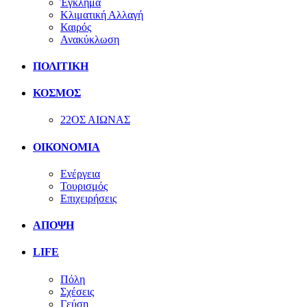
Έγκλημα
Κλιματική Αλλαγή
Καιρός
Ανακύκλωση
ΠΟΛΙΤΙΚΗ
ΚΟΣΜΟΣ
22ΟΣ ΑΙΩΝΑΣ
ΟΙΚΟΝΟΜΙΑ
Ενέργεια
Τουρισμός
Επιχειρήσεις
ΑΠΟΨΗ
LIFE
Πόλη
Σχέσεις
Γεύση