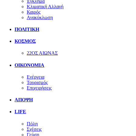
Έγκλημα
Κλιματική Αλλαγή
Καιρός
Ανακύκλωση
ΠΟΛΙΤΙΚΗ
ΚΟΣΜΟΣ
22ΟΣ ΑΙΩΝΑΣ
ΟΙΚΟΝΟΜΙΑ
Ενέργεια
Τουρισμός
Επιχειρήσεις
ΑΠΟΨΗ
LIFE
Πόλη
Σχέσεις
Γεύση