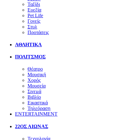
Ταξίδι
Ευεξία
Pet Life
Γονείς
Στυλ
Προτάσεις
ΑΘΛΗΤΙΚΑ
ΠΟΛΙΤΣΜΟΣ
Θέατρο
Μουσική
Χορός
Μουσεία
Σινεμά
Βιβλίο
Εικαστικά
Τηλεόραση
ENTERTAINMENT
22ΟΣ ΑΙΩΝΑΣ
Τεχνολογία