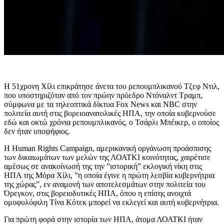
Η 51χρονη Χίλι επικράτησε άνετα του ρεπουμπλικανού Τζεφ Ντιλ,
που υποστηριζόταν από τον πρώην πρόεδρο Ντόναλντ Τραμπ,
σύμφωνα με τα τηλεοπτικά δίκτυα Fox News και NBC στην
πολιτεία αυτή στις βορειοανατολικές ΗΠΑ, την οποία κυβερνούσε
εδώ και οκτώ χρόνια ρεπουμπλικανός, ο Τσάρλι Μπέικερ, ο οποίος
δεν ήταν υποψήφιος.
Η Human Rights Campaign, αμερικανική οργάνωση προάσπισης
των δικαιωμάτων των μελών της ΛΟΑΤΚΙ κοινότητας, χαιρέτισε
αμέσως σε ανακοίνωσή της την ”ιστορική” εκλογική νίκη στις
ΗΠΑ της Μόρα Χίλι, ”η οποία έγινε η πρώτη λεσβία κυβερνήτρια
της χώρας”, εν αναμονή των αποτελεσμάτων στην πολιτεία του
Όρεγκον, στις βορειοδυτικές ΗΠΑ, όπου η επίσης ανοιχτά
ομοφυλόφιλη Τίνα Κότεκ μπορεί να εκλεγεί και αυτή κυβερνήτρια.
Για πρώτη φορά στην ιστορία των ΗΠΑ, άτομα ΛΟΑΤΚΙ ήταν