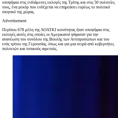
υποψήφια στις ενδιάμεσες εκλογές της Τρίτης και στις 50 πολιτείες
τους, ένα ρεκόρ που ενδέχεται να επηρεάσει ευρέως το πολιτικό
σκηνικό της χώρας.
Advertisement
Περίπου 678 μέλη της ΛΟΑΤΚΙ κοινότητας ήταν υποψήφια στις
εκλογές αυτές στις οποίες οι Αμερικανοί ψήφισαν για την
ανανέωση του συνόλου της Βουλής των Αντιπροσώπων και του
ενός τρίτου της Γερουσίας, όπως και για μια σειρά από κυβερνήτες
πολιτειών και τοπικούς αιρετούς.