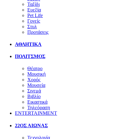
Ταξίδι
Ευεξία
Pet Life
Γονείς
Στυλ
Προτάσεις
ΑΘΛΗΤΙΚΑ
ΠΟΛΙΤΣΜΟΣ
Θέατρο
Μουσική
Χορός
Μουσεία
Σινεμά
Βιβλίο
Εικαστικά
Τηλεόραση
ENTERTAINMENT
22ΟΣ ΑΙΩΝΑΣ
Τεχνολογία