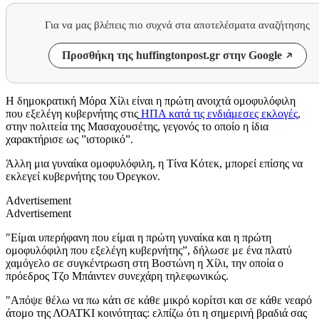
Για να μας βλέπεις πιο συχνά στα αποτελέσματα αναζήτησης
Προσθήκη της huffingtonpost.gr στην Google
Η δημοκρατική Μόρα Χίλι είναι η πρώτη ανοιχτά ομοφυλόφιλη
που εξελέγη κυβερνήτης στις
ΗΠΑ κατά τις ενδιάμεσες εκλογές
,
στην πολιτεία της Μασαχουσέτης, γεγονός το οποίο η ίδια
χαρακτήρισε ως ”ιστορικό”.
Άλλη μια γυναίκα ομοφυλόφιλη, η Τίνα Κότεκ, μπορεί επίσης να
εκλεγεί κυβερνήτης του Όρεγκον.
Advertisement
Advertisement
″Είμαι υπερήφανη που είμαι η πρώτη γυναίκα και η πρώτη
ομοφυλόφιλη που εξελέγη κυβερνήτης”, δήλωσε με ένα πλατύ
χαμόγελο σε συγκέντρωση στη Βοστώνη η Χίλι, την οποία ο
πρόεδρος Τζο Μπάιντεν συνεχάρη τηλεφωνικώς.
″Απόψε θέλω να πω κάτι σε κάθε μικρό κορίτσι και σε κάθε νεαρό
άτομο της ΛΟΑΤΚΙ κοινότητας: ελπίζω ότι η σημερινή βραδιά σας