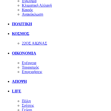
Έγκλημα
Κλιματική Αλλαγή
Καιρός
Ανακύκλωση
ΠΟΛΙΤΙΚΗ
ΚΟΣΜΟΣ
22ΟΣ ΑΙΩΝΑΣ
ΟΙΚΟΝΟΜΙΑ
Ενέργεια
Τουρισμός
Επιχειρήσεις
ΑΠΟΨΗ
LIFE
Πόλη
Σχέσεις
Γεύση